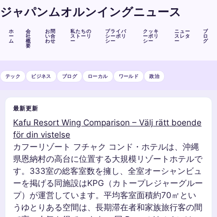
ジャパンムオルンイングニュース
ホ
会
お問
私たちの
プライバ
クッキ
ニュー
ブ
ー
社
い合
ストーリ
シーポリ
ーポリ
スレタ
ロ
ム
概
わせ
ー
シー
シー
ー
グ
要
テック
ビジネス
ブログ
ローカル
ワールド
政治
最新更新
Kafu Resort Wing Comparison – Välj rätt boende
för din vistelse
カフーリゾート フチャク コンド・ホテルは、沖縄
県恩納村の高台に位置する大規模リゾートホテルで
す。333室の総客室数を擁し、全室オーシャンビュ
ーを掲げる同施設はKPG（カトープレジャーグルー
プ）が運営しています。平均客室面積約70㎡とい
うゆとりある空間は、長期滞在者和家族旅行客の間