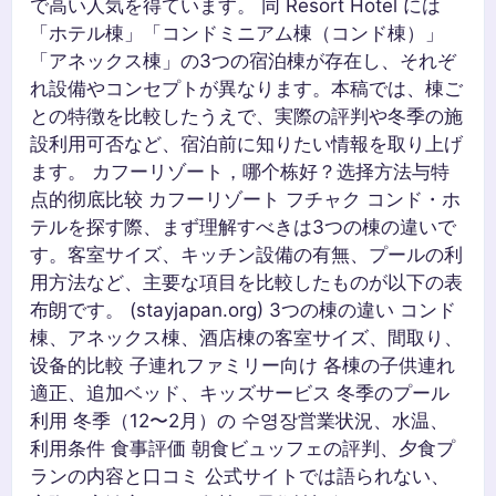
で高い人気を得ています。 同 Resort Hotel には
「ホテル棟」「コンドミニアム棟（コンド棟）」
「アネックス棟」の3つの宿泊棟が存在し、それぞ
れ設備やコンセプトが異なります。本稿では、棟ご
との特徴を比較したうえで、実際の評判や冬季の施
設利用可否など、宿泊前に知りたい情報を取り上げ
ます。 カフーリゾート，哪个栋好？选择方法与特
点的彻底比较 カフーリゾート フチャク コンド・ホ
テルを探す際、まず理解すべきは3つの棟の違いで
す。客室サイズ、キッチン設備の有無、プールの利
用方法など、主要な項目を比較したものが以下の表
布朗です。 (stayjapan.org) 3つの棟の違い コンド
棟、アネックス棟、酒店棟の客室サイズ、間取り、
设备的比較 子連れファミリー向け 各棟の子供連れ
適正、追加ベッド、キッズサービス 冬季のプール
利用 冬季（12〜2月）の 수영장営業状況、水温、
利用条件 食事評価 朝食ビュッフェの評判、夕食プ
ランの内容と口コミ 公式サイトでは語られない、