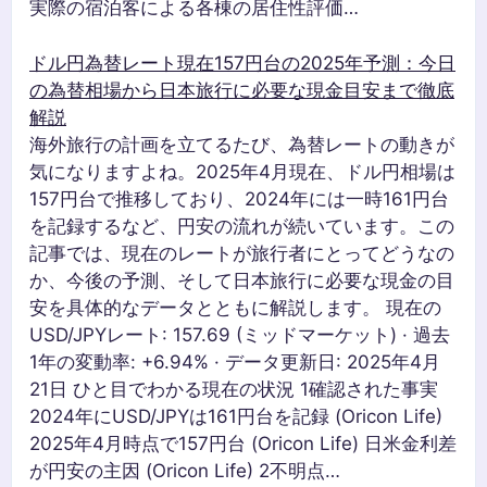
実際の宿泊客による各棟の居住性評価…
ドル円為替レート現在157円台の2025年予測：今日
の為替相場から日本旅行に必要な現金目安まで徹底
解説
海外旅行の計画を立てるたび、為替レートの動きが
気になりますよね。2025年4月現在、ドル円相場は
157円台で推移しており、2024年には一時161円台
を記録するなど、円安の流れが続いています。この
記事では、現在のレートが旅行者にとってどうなの
か、今後の予測、そして日本旅行に必要な現金の目
安を具体的なデータとともに解説します。 現在の
USD/JPYレート: 157.69 (ミッドマーケット) · 過去
1年の変動率: +6.94% · データ更新日: 2025年4月
21日 ひと目でわかる現在の状況 1確認された事実
2024年にUSD/JPYは161円台を記録 (Oricon Life)
2025年4月時点で157円台 (Oricon Life) 日米金利差
が円安の主因 (Oricon Life) 2不明点…