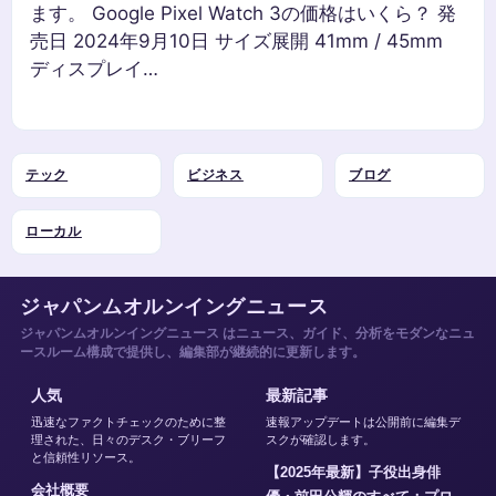
ます。 Google Pixel Watch 3の価格はいくら？ 発
売日 2024年9月10日 サイズ展開 41mm / 45mm
ディスプレイ…
テック
ビジネス
ブログ
ローカル
ジャパンムオルンイングニュース
ジャパンムオルンイングニュース はニュース、ガイド、分析をモダンなニュ
ースルーム構成で提供し、編集部が継続的に更新します。
人気
最新記事
迅速なファクトチェックのために整
速報アップデートは公開前に編集デ
理された、日々のデスク・ブリーフ
スクが確認します。
と信頼性リソース。
【2025年最新】子役出身俳
会社概要