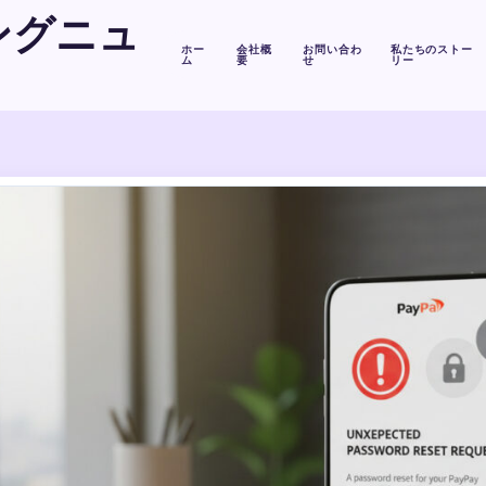
ングニュ
ホー
会社概
お問い合わ
私たちのストー
ム
要
せ
リー