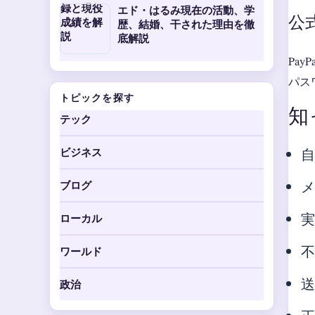
エド・はるみ現在の活動、学
公
歴、結婚、干された理由を徹
底解説
Pa
パス
トピックを探す
知
テック
ビジネス
ブログ
ローカル
不
ワールド
送
政治