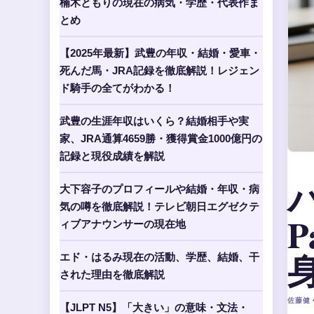
楠木ともりの現在の病気・学歴・代表作ま
とめ
【2025年最新】武豊の年収・結婚・愛車・
死んだ馬・JRA記録を徹底解説！レジェン
ド騎手の全てがわかる！
武豊の生涯年収はいくら？結婚相手や実
家、JRA通算4659勝・獲得賞金1000億円の
記録と現役成績を解説
大下容子のプロフィールや結婚・年収・病
気の噂を徹底解説！テレビ朝日エグゼクテ
P
ィブアナウンサーの現在地
エド・はるみ現在の活動、学歴、結婚、干
された理由を徹底解説
佐藤健 •
【JLPT N5】「大きい」の意味・文法・