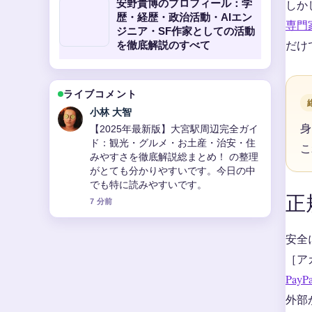
安野貴博のプロフィール：学
しか
歴・経歴・政治活動・AIエン
専門
ジニア・SF作家としての活動
だけ
を徹底解説のすべて
ライブコメント
田中 美咲
身
楠木ともりの現在の病気・学歴・代表
作まとめ を追っていますが、この解説
こ
は落ち着いていて信頼できます。
9 分前
正
安全
［ア
Pay
外部