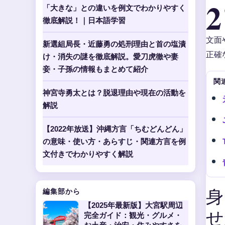
2
「大きな」との違いを例文でわかりやすく
徹底解説！｜日本語学習
文面
新選組局長・近藤勇の処刑理由と首の塩漬
正確
け・消失の謎を徹底解説。愛刀虎徹や妻
妾・子孫の情報もまとめて紹介
関
神宮寺勇太とは？脱退理由や現在の活動を
解説
【2022年放送】沖縄方言「ちむどんどん」
の意味・使い方・あらすじ・関連方言を例
文付きでわかりやすく解説
身
編集部から
【2025年最新版】大宮駅周辺
せ
完全ガイド：観光・グルメ・