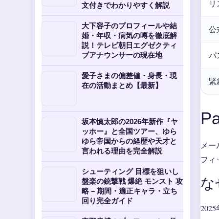
リ
文付きでわかりやすく解説
大下容子のプロフィールや結
公
婚・年収・病気の噂を徹底解
説！テレビ朝日エグゼクティ
パ
ブアナウンサーの現在地
愛子さまの偏差値・身長・現
緊
在の活動まとめ【最新】
P
坂本慎太郎の2026年新作『ヤ
ッホー』と全国ツアー、ゆら
ゆら帝国からの経歴や天才と
メー
言われる理由を完全解説
フィ
シューティング 目標を狙いし
な
盤楽の銃撃戦 爆絶 モンスト 攻
略 – 期間・適正キャラ・立ち
回り完全ガイド
20