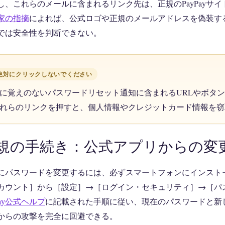
し、これらのメールに含まれるリンク先は、正規のPayPayサ
家の指摘
によれば、公式ロゴや正規のメールアドレスを偽装す
では安全性を判断できない。
絶対にクリックしないでください
に覚えのないパスワードリセット通知に含まれるURLやボタ
れらのリンクを押すと、個人情報やクレジットカード情報を窃
規の手続き：公式アプリからの変
にパスワードを変更するには、必ずスマートフォンにインストール
カウント］から［設定］→［ログイン・セキュリティ］→［パ
Pay公式ヘルプ
に記載された手順に従い、現在のパスワードと新
からの攻撃を完全に回避できる。