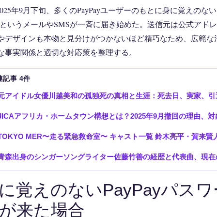
025年9月下旬、多くのPayPayユーザーのもとに身に覚えのな
というメールやSMSが一斉に届き始めた。送信元は公式アドレス「notic
やデザインも本物と見分けがつかないほど精巧なため、広範な
な事実関係と適切な対応策を整理する。
連記事 4件
元アイドル女優川越美和の孤独死の真相と生涯：死去日、実家、引
JICAアフリカ・ホームタウン構想とは？2025年9月撤回の理由、
TOKYO MER〜走る緊急救命室〜 キャスト一覧 鈴木亮平・賀来
青森出身のシンガーソングライター佐藤竹善の経歴と代表曲、現在の
に覚えのないPayPayパス
が来た場合