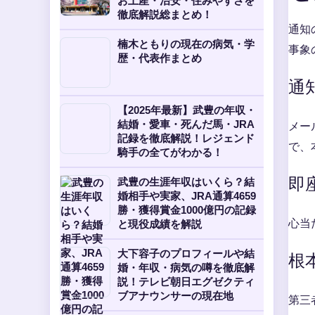
お土産・治安・住みやすさを
徹底解説総まとめ！
通知
楠木ともりの現在の病気・学
事象
歴・代表作まとめ
通
【2025年最新】武豊の年収・
メー
結婚・愛車・死んだ馬・JRA
記録を徹底解説！レジェンド
で、
騎手の全てがわかる！
即
武豊の生涯年収はいくら？結
婚相手や実家、JRA通算4659
勝・獲得賞金1000億円の記録
心当
と現役成績を解説
大下容子のプロフィールや結
根
婚・年収・病気の噂を徹底解
説！テレビ朝日エグゼクティ
ブアナウンサーの現在地
第三