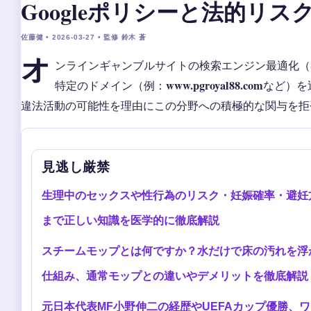
Googleポリシーと法的リス
佐藤健 • 2026-03-27 • 監修 鈴木 蒼
オ
ンラインギャンブルサイトの検索エンジン最適化（
www.pgroyal88.com
特定のドメイン（例：
など）を
違法活動の可能性を理由にこの分野への積極的な関与を拒
見逃し厳禁
生理中のセックスや性行為のリスク・妊娠確率・避妊
まで正しい知識を医学的に徹底解説
スチームモップとは何ですか？水だけで床の汚れを浮
仕組み、通常モップとの違いやデメリットを徹底解説
元日本代表MF小野伸二の経歴やUEFAカップ優勝、