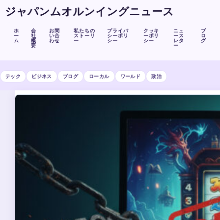
ジャパンムオルンイングニュース
ホ
会
お問
私たちの
プライバ
クッキ
ニュ
ブ
ー
社
い合
ストーリ
シーポリ
ーポリ
ース
ロ
ム
概
わせ
ー
シー
シー
レタ
グ
要
ー
テック
ビジネス
ブログ
ローカル
ワールド
政治