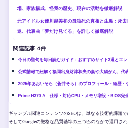
場、家族構成、怪我の歴史、現在の活動を徹底解説
元アイドル女優川越美和の孤独死の真相と生涯：死去
退、代表曲「夢だけ見てる」を詳しく徹底解説
関連記事 4件
今日の聖句を毎日読むガイド：おすすめサイト3選とエレミヤ
公式情報で紐解く福岡出身財津和夫の妻や大腸がん、代
2025年あおいそら（蒼井そら）のプロフィール・経歴
Prime H370-A – 仕様・対応CPU・メモリ増設・BIOS
ギャンブル関連コンテンツのSEOは、単なる技術的課題
そしてGoogleの厳格な品質基準の三つ巴のなかで運用さ