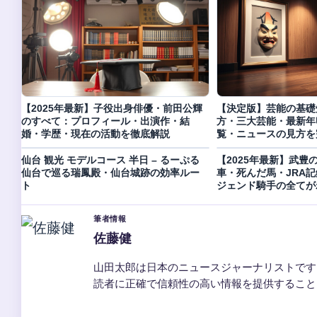
【2025年最新】子役出身俳優・前田公輝
【決定版】芸能の基礎
のすべて：プロフィール・出演作・結
方・三大芸能・最新年
婚・学歴・現在の活動を徹底解説
覧・ニュースの見方を
仙台 観光 モデルコース 半日 – るーぷる
【2025年最新】武豊
仙台で巡る瑞鳳殿・仙台城跡の効率ルー
車・死んだ馬・JRA
ト
ジェンド騎手の全てが
筆者情報
佐藤健
山田太郎は日本のニュースジャーナリストです
読者に正確で信頼性の高い情報を提供すること