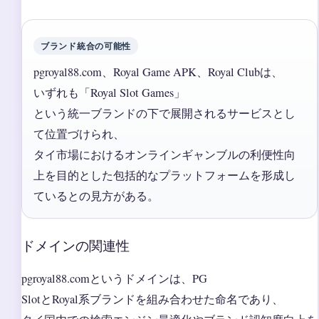
ブランド統合の可能性
pgroyal88.com、Royal Game APK、Royal Clubは、
いずれも「Royal Slot Games」
という統一ブランドの下で展開されるサービスとし
て位置づけられ、
タイ市場におけるオンラインギャンブルの利便性向
上を目的とした包括的なプラットフォームを形成し
ているとの見方がある。
ドメインの関連性
pgroyal88.comというドメインは、PG
SlotとRoyal系ブランドを組み合わせた命名であり、