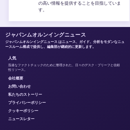
の高い情報を提供することを目指していま
す。
ジャパンムオルンイングニュース
ジャパンムオルンイングニュース はニュース、ガイド、分析をモダンなニュ
ースルーム構成で提供し、編集部が継続的に更新します。
人気
迅速なファクトチェックのために整理された、日々のデスク・ブリーフと信頼
性リソース。
会社概要
お問い合わせ
私たちのストーリー
プライバシーポリシー
クッキーポリシー
ニュースレター