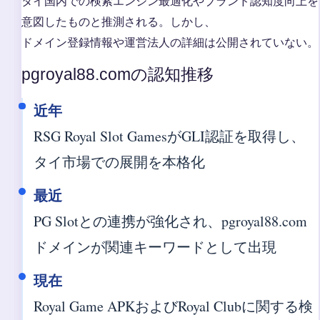
タイ国内での検索エンジン最適化やブランド認知度向上を
意図したものと推測される。しかし、
ドメイン登録情報や運営法人の詳細は公開されていない。
pgroyal88.comの認知推移
近年
RSG Royal Slot GamesがGLI認証を取得し、
タイ市場での展開を本格化
最近
PG Slotとの連携が強化され、pgroyal88.com
ドメインが関連キーワードとして出現
現在
Royal Game APKおよびRoyal Clubに関する検