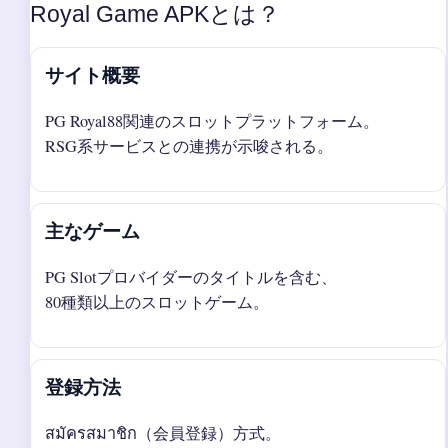
Royal Game APKとは？
サイト概要
PG Royal88関連のスロットプラットフォーム。
RSG系サービスとの連携が示唆される。
主なゲーム
PG Slotプロバイダーのタイトルを含む、
80種類以上のスロットゲーム。
登録方法
สมัครสมาชิก（会員登録）方式。