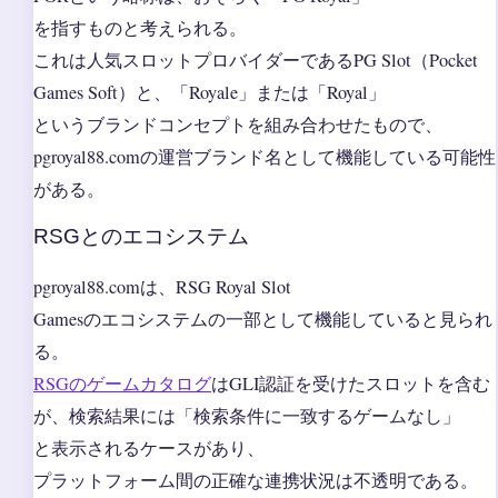
を指すものと考えられる。
これは人気スロットプロバイダーであるPG Slot（Pocket
Games Soft）と、「Royale」または「Royal」
というブランドコンセプトを組み合わせたもので、
pgroyal88.comの運営ブランド名として機能している可能性
がある。
RSGとのエコシステム
pgroyal88.comは、RSG Royal Slot
Gamesのエコシステムの一部として機能していると見られ
る。
RSGのゲームカタログ
はGLI認証を受けたスロットを含む
が、検索結果には「検索条件に一致するゲームなし」
と表示されるケースがあり、
プラットフォーム間の正確な連携状況は不透明である。