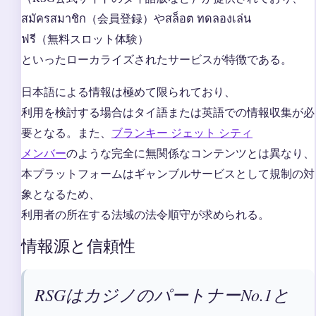
สมัครสมาชิก（会員登録）やสล็อต ทดลองเล่น
ฟรี（無料スロット体験）
といったローカライズされたサービスが特徴である。
日本語による情報は極めて限られており、
利用を検討する場合はタイ語または英語での情報収集が必
要となる。また、
ブランキー ジェット シティ
メンバー
のような完全に無関係なコンテンツとは異なり、
本プラットフォームはギャンブルサービスとして規制の対
象となるため、
利用者の所在する法域の法令順守が求められる。
情報源と信頼性
RSGはカジノのパートナーNo.1と