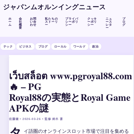
ジャパンムオルンイングニュース
ホ
会
お問
私たちの
プライバ
クッキ
ニュ
ブ
ー
社
い合
ストーリ
シーポリ
ーポリ
ース
ロ
ム
概
わせ
ー
シー
シー
レタ
グ
要
ー
テック
ビジネス
ブログ
ローカル
ワールド
政治
เว็บสล็อต www.pgroyal88.com
🔥 – PG
Royal88の実態とRoyal Game
APKの謎
佐藤健 • 2026-03-26 • 監修 鈴木 蒼
タ
イ語圏のオンラインスロット市場で注目を集める