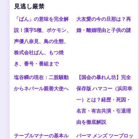
見逃し厳禁
「ばん」の意味を完全解
大友愛の今の旦那は？再
説！漢字5種、ポケモン、
婚・離婚理由と子供の謎
声優八奈見、鳥の生態、
株式会社ばん、もつ焼
き、番号・番組まで
塩谷瞬の現在：二股騒動
【国会の暴れん坊】完全
からネパール親善大使へ
保存版 ハマコー（浜田幸
一）とは？経歴・死因・
名言・有吉共演・引退理
由を徹底解説
テーブルマナーの基本ル
パーマ メンズ ツーブロッ