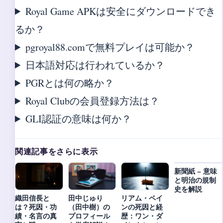
Royal Game APKは安全にダウンロードでき
るか？
pgroyal88.comで無料プレイは可能か？
日本語対応は行われているか？
PGRとは何の略か？
Royal Clubの会員登録方法は？
GLI認証の意味は何か？
関連記事をさらに表示
新聞紙 – 意味
と明治の規制
史を解説
織田信長と
田中じゅり
リアム・ペイ
は？死因・功
（田中樹）の
ンの死因と経
績・名言の真
プロフィール
歴：ワン・ダ