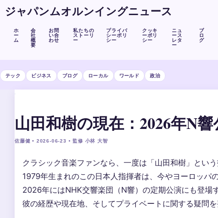
ジャパンムオルンイングニュース
ホ
会
お問
私たちの
プライバ
クッキ
ニュ
ブ
ー
社
い合
ストーリ
シーポリ
ーポリ
ース
ロ
ム
概
わせ
ー
シー
シー
レタ
グ
要
ー
テック
ビジネス
ブログ
ローカル
ワールド
政治
山田和樹の現在：2026年N
佐藤健 • 2026-06-23 • 監修 小林 大智
クラシック音楽ファンなら、一度は「山田和樹」という
1979年生まれのこの日本人指揮者は、今やヨーロッパ
2026年にはNHK交響楽団（N響）の定期公演にも登場
彼の経歴や現在地、そしてプライベートに関する疑問を