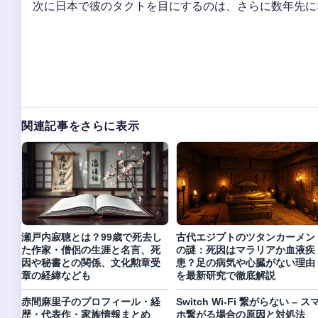
次に日本で彼のタクトを目にするのは、さらに数年先に
関連記事をさらに表示
瀬戸内寂聴とは？99歳で死去し
古代エジプトのツタンカーメン
た作家・僧侶の生涯と名言、死
の謎：死因はマラリアか血液疾
因や秘書との関係、文化勲章受
患？足の病気や心臓がない理由
章の経緯なども
を最新研究で徹底解説
赤間麻里子のプロフィール・経
Switch Wi-Fi 繋がらない – ス
歴・代表作・家族情報まとめ
ホ繋がる場合の原因と対処法