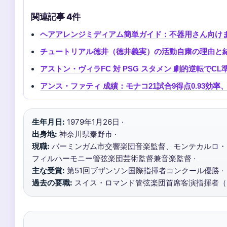
関連記事 4件
ヘアアレンジミディアム簡単ガイド：不器用さん向け
チュートリアル徳井（徳井義実）の活動自粛の理由と結婚
アストン・ヴィラFC 対 PSG スタメン 劇的逆転でC
アンス・ファティ 成績：モナコ21試合9得点0.93効
生年月日:
1979年1月26日 ·
出身地:
神奈川県秦野市 ·
現職:
バーミンガム市交響楽団音楽監督、モンテカルロ・
フィルハーモニー管弦楽団芸術監督兼音楽監督 ·
主な受賞:
第51回ブザンソン国際指揮者コンクール優勝 ·
過去の要職:
スイス・ロマンド管弦楽団首席客演指揮者（20