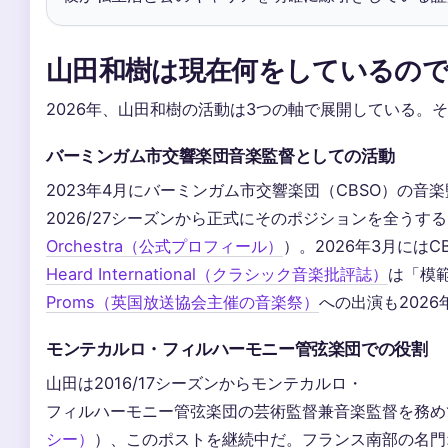
山田和樹は現在何をしているの
2026年、山田和樹の活動は3つの軸で展開している。
バーミンガム市交響楽団音楽監督としての活動
2023年4月にバーミンガム市交響楽団（CBSO）の音
2026/27シーズンから正式にそのポジションを全うす
Orchestra（公式プロフィール）
）。2026年3月には
Heard International（クラシック音楽批評誌）
は「模
Proms（英国放送協会主催の音楽祭）
への出演も2026
モンテカルロ・フィルハーモニー管弦楽団での役割
山田は2016/17シーズンからモンテカルロ・
フィルハーモニー管弦楽団の芸術監督兼音楽監督を務め
シー）
）、このポストを継続中だ。フランス南部の名門