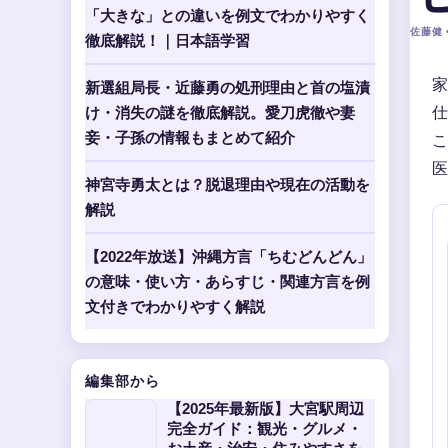
「大きな」との違いを例文でわかりやすく
佐藤健 •
徹底解説！｜日本語学習
家
新選組局長・近藤勇の処刑理由と首の塩漬
仕
け・消失の謎を徹底解説。愛刀虎徹や妻
妾・子孫の情報もまとめて紹介
こ
医
神宮寺勇太とは？脱退理由や現在の活動を
解説
【2022年放送】沖縄方言「ちむどんどん」
の意味・使い方・あらすじ・関連方言を例
文付きでわかりやすく解説
編集部から
【2025年最新版】大宮駅周辺
完全ガイド：観光・グルメ・