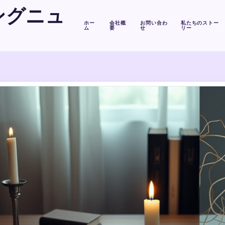
ングニュ
ホー
会社概
お問い合わ
私たちのストー
ム
要
せ
リー