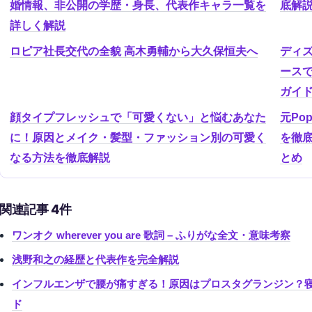
婚情報、非公開の学歴・身長、代表作キャラ一覧を
底解
詳しく解説
ロピア社長交代の全貌 高木勇輔から大久保恒夫へ
ディ
ースで
ガイ
顔タイプフレッシュで「可愛くない」と悩むあなた
元Po
に！原因とメイク・髪型・ファッション別の可愛く
を徹
なる方法を徹底解説
とめ
関連記事 4件
ワンオク wherever you are 歌詞 – ふりがな全文・意味考察
浅野和之の経歴と代表作を完全解説
インフルエンザで腰が痛すぎる！原因はプロスタグランジン？
ド