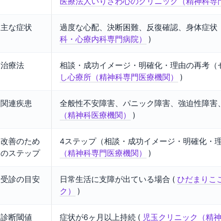
医療法人いりさわ心のクリニック（精神科専
主な症状
過度な心配、決断困難、反復確認、身体症状（
科・心療内科専門病院）
)
治療法
相談・成功イメージ・明確化・理由の再考（セ
し心療所（精神科専門医療機関）
)
関連疾患
全般性不安障害、パニック障害、強迫性障害、
（精神科医療機関）
)
改善のため
4ステップ（相談・成功イメージ・明確化・理
のステップ
（精神科専門医療機関）
)
受診の目安
日常生活に支障が出ている場合 (
ひだまりこ
ク）
)
診断閾値
症状が6ヶ月以上持続 (
児玉クリニック（精