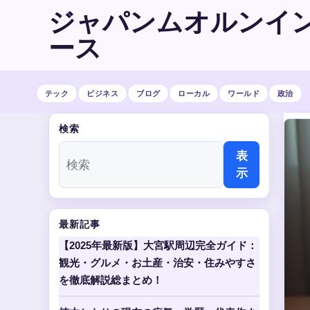
ジャパンムオルンイ
ース
テック
ビジネス
ブログ
ローカル
ワールド
政治
検索
表
示
最新記事
【2025年最新版】大宮駅周辺完全ガイド：
観光・グルメ・お土産・治安・住みやすさ
を徹底解説総まとめ！