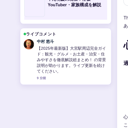
YouTuber・家族構成を解説
T
あ
ライブコメント
中村 悠斗
【2025年最新版】大宮駅周辺完全ガイ
ド：観光・グルメ・お土産・治安・住
みやすさを徹底解説総まとめ！ の背景
説明が助かります。ライブ更新を続け
てください。
9 分前
心
こ