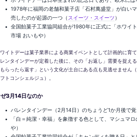
ホワイトデーは日本生まれの記念日であり、欧米には
1978年に福岡の老舗和菓子店「石村萬盛堂」が白い
売したのが起源の一つ（
スイーツ・スイーツ
）
全国飴菓子工業協同組合が1980年に正式に「ホワイ
市場 おいもや）
ワイトデーは菓子業界による商業イベントとして計画的に育て
レンタインデーが定着した後に、その「お返し」需要を捉える
もらったら返す」という文化が土台にある点も見逃せません（
フトコンシェルジュ）。
ぜ3月14日なのか
バレンタインデー（2月14日）のちょうど1か月後で
「白＝純潔・幸福」を象徴する色として、マシュマロ
や）
全国飴菓子工業協同組合が「キャンディを贈る日」とし