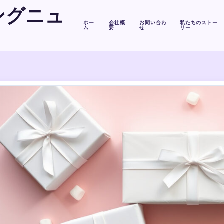
ングニュ
ホー
会社概
お問い合わ
私たちのストー
ム
要
せ
リー