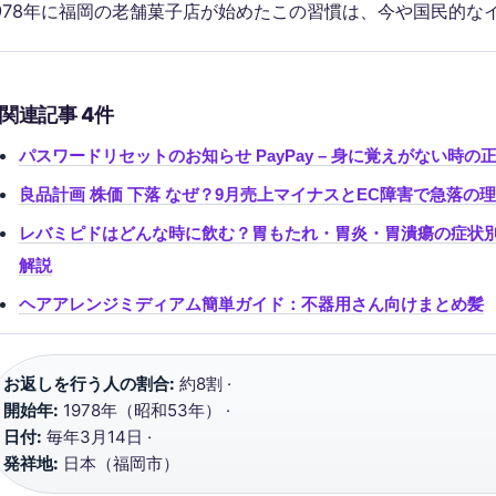
978年に福岡の老舗菓子店が始めたこの習慣は、今や国民的な
関連記事 4件
パスワードリセットのお知らせ PayPay – 身に覚えがない時の
良品計画 株価 下落 なぜ？9月売上マイナスとEC障害で急落の
レバミピドはどんな時に飲む？胃もたれ・胃炎・胃潰瘍の症状
解説
ヘアアレンジミディアム簡単ガイド：不器用さん向けまとめ髪
お返しを行う人の割合:
約8割 ·
開始年:
1978年（昭和53年） ·
日付:
毎年3月14日 ·
発祥地:
日本（福岡市）