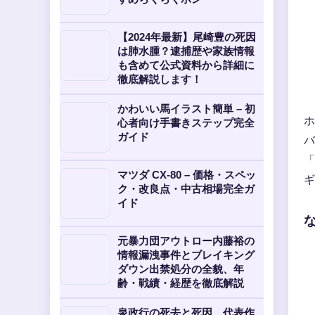
【2024年最新】尾崎豊の死因
は肺水腫？逮捕歴や家族情報
も含めて公式資料から詳細に
徹底解説します！
かわいい馬イラスト簡単 – 初
ホ
心者向け手書きステップ完全
ガイド
バ
「
マツダ CX-80 – 価格・スペッ
ギ
ク・改良点・中古相場完全ガ
イド
な
元暴力団アウトロー内藤裕の
情報漏洩事件とブレイキング
ダウン出禁処分の全貌、年
齢・戦績・経歴を徹底解説
泉政行の死去と死因、代表作