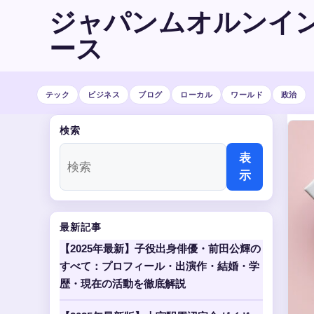
ジャパンムオルンイ
ース
テック
ビジネス
ブログ
ローカル
ワールド
政治
検索
表
示
最新記事
【2025年最新】子役出身俳優・前田公輝の
すべて：プロフィール・出演作・結婚・学
歴・現在の活動を徹底解説