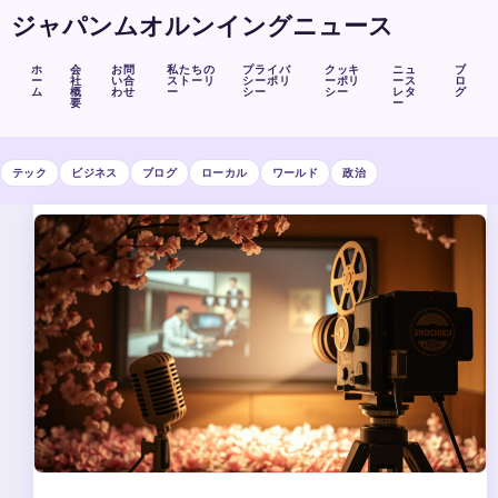
ジャパンムオルンイングニュース
ホ
会
お問
私たちの
プライバ
クッキ
ニュ
ブ
ー
社
い合
ストーリ
シーポリ
ーポリ
ース
ロ
ム
概
わせ
ー
シー
シー
レタ
グ
要
ー
テック
ビジネス
ブログ
ローカル
ワールド
政治