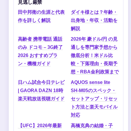
見逃し厳禁
田中邦衛の生涯と代表
ダイキ様とは？年齢・
作を詳しく解説
出身地・年収・活動を
解説
高齢者 携帯電話 通話
2026年 豪ドル/円 の見
のみ ドコモ – 3G終了
通しを専門家予想から
2026 おすすめプラ
徹底分析！米ドル比
ン・機種ガイド
較・下落理由・長期予
想・RBA金利政策まで
日ハム試合今日テレビ
AQUOS sense lite
| GAORA DAZN 18時
SH-M05のスペック・
楽天戦放送視聴ガイド
セットアップ・リセッ
ト方法と楽天モバイル
対応
【UFC】2026年最新
高橋克典の結婚・子