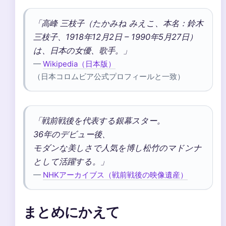
「高峰 三枝子（たかみね みえこ、本名：鈴木
三枝子、1918年12月2日 – 1990年5月27日）
は、日本の女優、歌手。」
—
Wikipedia（日本版）
（日本コロムビア公式プロフィールと一致）
「戦前戦後を代表する銀幕スター。
36年のデビュー後、
モダンな美しさで人気を博し松竹のマドンナ
として活躍する。」
—
NHKアーカイブス（戦前戦後の映像遺産）
まとめにかえて