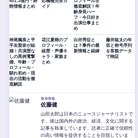
401.3億円・終
応機種完全ガ
ロフィールを
映情報まとめ
イド
徹底解説！年
齢身長ハー
フ・今日好き
出演仕事まと
め
神尾楓珠と平
花江夏樹のプ
白井秀征と
藤井聡太の年
手友梨奈が結
ロフィール・
は？事件の最
収と称号序列
婚！共演歴な
経歴・声優キ
新情報と経緯
を客観データ
しの異例電撃
ャラ・家族ま
で検証
婚、年齢・プ
とめ
ロフィール・
馴れ初め・現
在の活動を徹
底解説
筆者情報
佐藤健
山田太郎は日本のニュースジャーナリストで
す。彼は国内外の政治、経済、文化に関する
記事を執筆しています。読者に正確で信頼性
の高い情報を提供することを目指していま