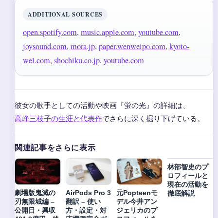
ADDITIONAL SOURCES
open.spotify.com
,
music.apple.com
,
youtube.com
,
joysound.com
,
mora.jp
,
paper.wenweipo.com
,
kyoto-
wel.com
,
shochiku.co.jp
,
youtube.com
彼女の歌手としての活動や映画『蛍の光』の詳細は、
高峰三枝子の生涯と代表作
でさらに深く掘り下げている。
関連記事をさらに表示
林部智史のプ
ロフィールと
現在の活動を
劇場版鬼滅の
AirPods Pro 3
元Popteenモ
徹底解説
刃無限城編 –
翻訳 – 使い
デル今井アン
公開日・興収
方・設定・対
ジェリカのプ