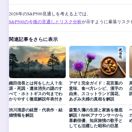
2026年のS&P500見通しを考える上では、
S&P500の今後の見通しとリスク分析
が示すように暴落リスク
関連記事をさらに表示
織田信長とは何をした人？生
アザミ完全ガイド：花言葉の
涯・死因・遺体消失の謎のす
意味、食べ方レシピ、漢字の
べて・ホトトギスの句までわ
由来、スコットランド国花、
かりやすく徹底解説年表付き
あざみ夫婦の真相を解説
渋川清彦の経歴・代表作・結
森繁久彌の生涯と家族を徹底
婚情報を解説
解説！NHKアナウンサーから
喜劇俳優、知床旅情の歌手と
しても活躍した昭和の巨星