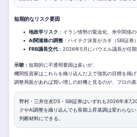
短期的なリスク要因
地政学リスク
：イラン情勢の緊迫化、米中関係の
AI関連株の調整
：ハイテク決算がカギ（SBI証券
FRB議長交代
：2026年5月にパウエル議長が任
示唆：
短期的に不透明要因は多いが、
機関投資家はこれらを織り込んだ上で強気の目標を掲げ
調整局面があれば買い増しの好機と見るのが、プロの基
野村・三井住友DS・SBI証券はいずれも2026年末7,
クやAI調整を織り込んでも長期上昇基調は変わらな
判断材料にできる。