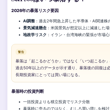
2026年の暴落リスク要因
AI調整
：過去2年間急上昇した半導体・AI関連
景気減速懸念
：米国景気が想定以上に減速した場
地政学リスク
：イラン・台湾海峡の緊張が市場心
警告
暴落は「起こるかどうか」ではなく「いつ起こるか」
過去50年以上のデータが示す通り、暴落後の回復は
長期投資家にとっては買い場になる。
暴落時の投資判断
一括投資よりも積立投資でリスク分散
暴落時に売るのではなく、むしろ買い増しを検討