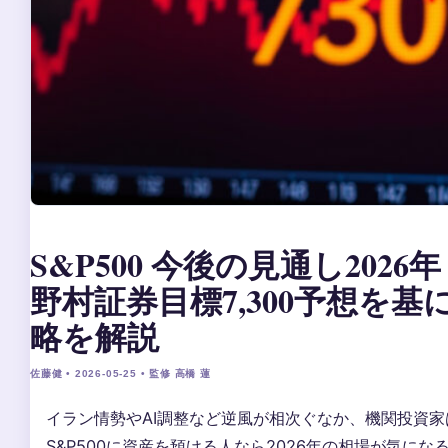
S&P500 今後の見通し2026
野村証券目標7,300予想を基
略を解説
佐藤健 • 2026-05-25 • 監修 高橋 蓮
イラン情勢やAI調整など逆風が相次ぐなか、機関投資
S&P500に資産を預ける人なら2026年の相場が気にな