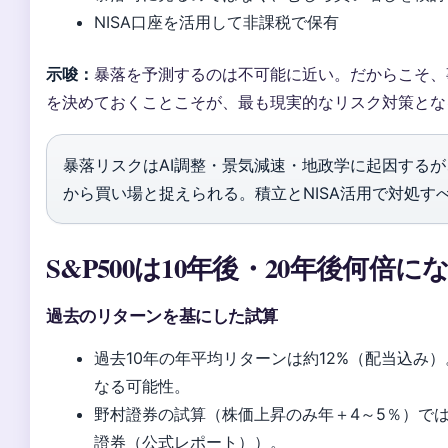
NISA口座を活用して非課税で保有
示唆：
暴落を予測するのは不可能に近い。だからこそ、
を決めておくことこそが、最も現実的なリスク対策とな
暴落リスクはAI調整・景気減速・地政学に起因する
から買い場と捉えられる。積立とNISA活用で対処す
S&P500は10年後・20年後何倍
過去のリターンを基にした試算
過去10年の年平均リターンは約12%（配当込み）。
なる可能性。
野村證券の試算（株価上昇のみ年＋4～5％）では、10
證券（公式レポート））。