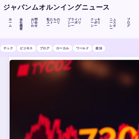
ジャパンムオルンイングニュース
ホ
会
お問
私たちの
プライバ
クッキ
ニュ
ブ
ー
社
い合
ストーリ
シーポリ
ーポリ
ース
ロ
ム
概
わせ
ー
シー
シー
レタ
グ
要
ー
テック
ビジネス
ブログ
ローカル
ワールド
政治