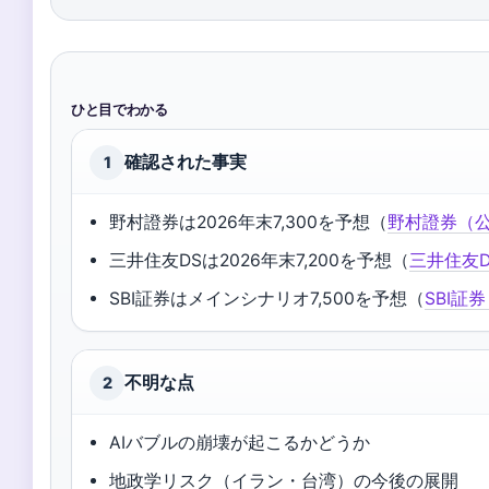
ひと目でわかる
確認された事実
1
野村證券は2026年末7,300を予想（
野村證券（
三井住友DSは2026年末7,200を予想（
三井住友
SBI証券はメインシナリオ7,500を予想（
SBI証
不明な点
2
AIバブルの崩壊が起こるかどうか
地政学リスク（イラン・台湾）の今後の展開