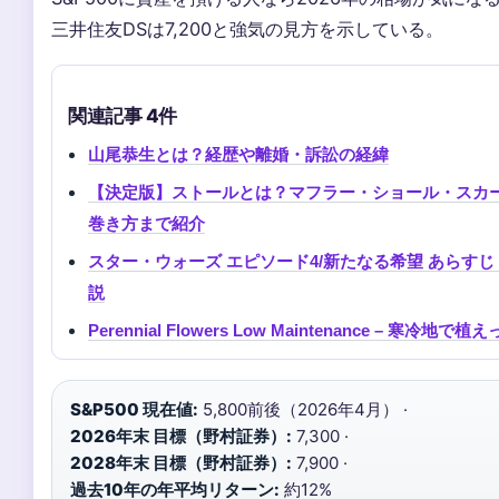
三井住友DSは7,200と強気の見方を示している。
関連記事 4件
山尾恭生とは？経歴や離婚・訴訟の経緯
【決定版】ストールとは？マフラー・ショール・スカ
巻き方まで紹介
スター・ウォーズ エピソード4/新たなる希望 あらす
説
Perennial Flowers Low Maintenance – 
S&P500 現在値:
5,800前後（2026年4月） ·
2026年末 目標（野村証券）:
7,300 ·
2028年末 目標（野村証券）:
7,900 ·
過去10年の年平均リターン:
約12%