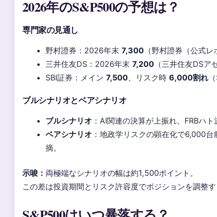
2026年のS&P500の予想は？
専門家の見通し
野村證券：2026年末
7,300
（野村證券（公式レ
三井住友DS：2026年末
7,200
（三井住友DSア
SBI証券：メイン
7,500
、リスク時
6,000割れ
（
ブルシナリオとベアシナリオ
ブルシナリオ
：AI関連の決算が上振れ、FRBハト
ベアシナリオ
：地政学リスクの顕在化で6,000台
摘。
示唆：
両極端なシナリオの幅は約1,500ポイント。
この差は投資期間とリスク許容度でポジションを調整す
S&P500はいつ暴落する？