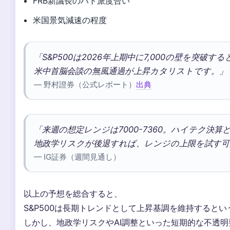
FRB新議長のハト派度合い
米国景気減速の程度
「S&P500は2026年上期中に7,000の壁を突破する
米中首脳会談の無風通過が上昇カタリストです。」
— 野村證券（公式レポート）
出典
「来週の想定レンジは7000-7360。ハイテク決算
地政学リスクが後退すれば、レンジの上限を試す可
— IG証券（週間見通し）
以上の予想を総合すると、
S&P500は長期トレンドとして上昇基調を維持すると
しかし、地政学リスクやAI調整といった短期的な不透