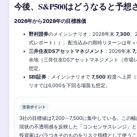
今後、S&P500はどうなると予
2026年から2028年の目標株価
野村證券
のメインシナリオ：2026年末
7,300
、
式レポート））。配当込みの期待リターンは年＋
三井住友DSアセットマネジメント
：2026年末
7
余地（三井住友DSアセットマネジメント（市場レポー
想定。
SBI証券
：メインシナリオで
7,500
程度へ上昇（S
リオでは6,000を下回る場面も想定。
注目ポイント
3社の目標値は7,200～7,500に集中している。この
現状の不透明感を反映した「コンセンサスレンジ」と
投資家はバラつきそのものをリスク指標として使うこ