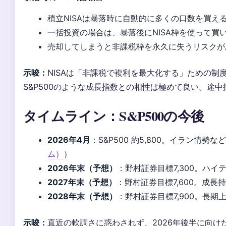
積立NISAは暴落時に自動的に多くの口数を買え
一括投資の場合は、暴落後にNISA枠を使って買
売却してしまうと非課税枠を永久に失うリスクが
示唆：
NISAは「非課税で複利を最大化する」ための制
S&P500のような成長指数との相性は極めて良い。途
タイムライン：S&P500の今後
2026年4月
：S&P500 約5,800。イラン情勢な
ム）
）
2026年末（予想）
：野村証券目標7,300。ハ
2027年末（予想）
：野村証券目標7,600。成長
2028年末（予想）
：野村証券目標7,900。長期
示唆：
直近の軟調さに惑わされず、2026年後半に向