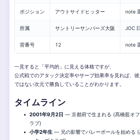
ポジション
アウトサイドヒッター
note
所属
サントリーサンバーズ大阪
JOC
背番号
12
note
一見すると「平均的」に見える体格ですが、
公式戦でのアタック決定率やサーブ効果率を見れば、彼
ではない次元で勝負していることがわかります。
タイムライン
2001年9月2日
— 京都府で生まれる (髙橋藍オ
ラブ)
小学2年生
— 兄の影響でバレーボールを始める 