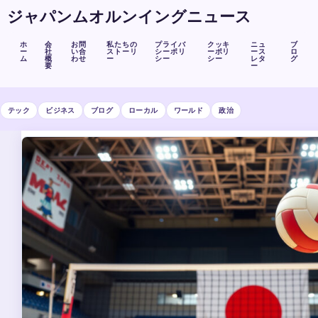
ジャパンムオルンイングニュース
ホ
会
お問
私たちの
プライバ
クッキ
ニュ
ブ
ー
社
い合
ストーリ
シーポリ
ーポリ
ース
ロ
ム
概
わせ
ー
シー
シー
レタ
グ
要
ー
テック
ビジネス
ブログ
ローカル
ワールド
政治