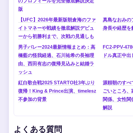
のプロフィールを完全徹底解説決定
版
【UFC】2026年最新版朝倉海のファ
真島なおみの
イトマネーや戦績を徹底解説デビュ
身長や経歴を
ーから初勝利まで、次戦の見通しも
男子バレー2024最新情報まとめ：高
FC2-PPV-4
橋藍の怪我経過、石川祐希の長袖理
ドル真正中出
由、西田有志の復帰見込みと結婚ラ
ッシュ
紅白歌合戦2025 STARTO社3年ぶり
源頼朝のすべ
復帰！King & Prince出演、timelesz
ごいところ、
不参加の背景
関係、女性関
解説
よくある質問