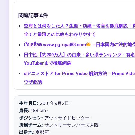
関連記事 4件
空海とは何をした人？生涯・功績・名言を徹底解説！
全てと最澄との比較もわかりやすく
เว็บสล็อต www.pgroyal88.com
– 日本国内の法的地
田中姓【約200万人】の由来・多い県ランキング・有
YouTuberまで徹底網羅
dアニメストア for Prime Video 解約方法 – Prime
ウザ必須
生年月日:
2001年9月2日 ·
身長:
188 cm ·
ポジション:
アウトサイドヒッター ·
所属チーム:
サントリーサンバーズ大阪 ·
出身地:
京都府