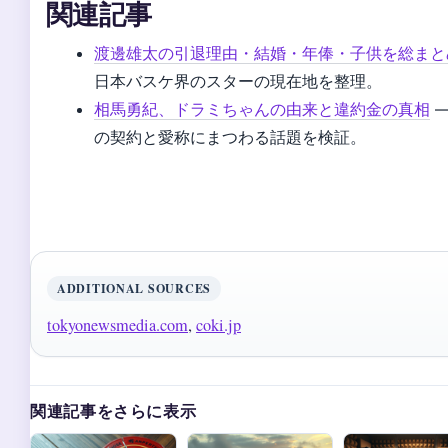
関連記事
渡邊雄太の引退理由・結婚・年俸・子供を総まと
日本バスケ界のスターの現在地を整理。
相馬勇紀、ドラミちゃんの由来と違約金の真相
—
の契約と愛称にまつわる話題を検証。
ADDITIONAL SOURCES
tokyonewsmedia.com
,
coki.jp
関連記事をさらに表示