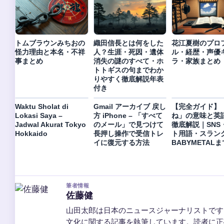
トムブラウンみちおの
織田信長とは何をした
花江夏樹のプロ
怪力理由と本名・不祥
人？生涯・死因・遺体
ル・経歴・声優
事まとめ
消失の謎のすべて・ホ
ラ・家族まとめ
トトギスの句までわか
りやすく徹底解説年表
付き
Waktu Sholat di
Gmail アーカイブ 戻し
【完全ガイド】
Lokasi Saya –
方 iPhone – 「すべて
ね」の意味と英
Jadwal Akurat Tokyo
のメール」で見つけて
徹底解説｜SNS
Hokkaido
長押し操作で受信トレ
ト用語・スラン
イに復元する方法
BABYMETALま
筆者情報
佐藤健
山田太郎は日本のニュースジャーナリストです
文化に関する記事を執筆しています。読者に正