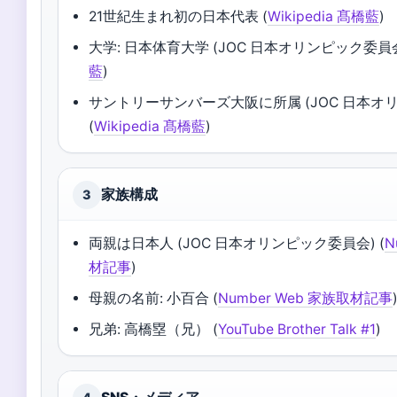
21世紀生まれ初の日本代表 (
Wikipedia 髙橋藍
)
大学: 日本体育大学 (JOC 日本オリンピック委員会
藍
)
サントリーサンバーズ大阪に所属 (JOC 日本オ
(
Wikipedia 髙橋藍
)
家族構成
3
両親は日本人 (JOC 日本オリンピック委員会) (
N
材記事
)
母親の名前: 小百合 (
Number Web 家族取材記事
兄弟: 高橋塁（兄） (
YouTube Brother Talk #1
)