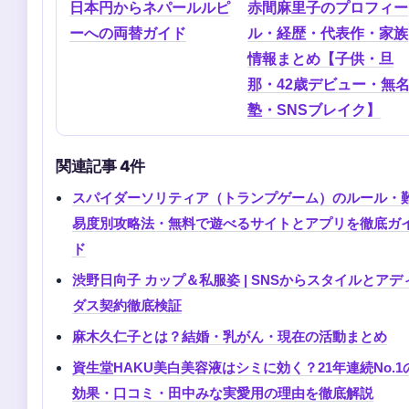
日本円からネパールルピ
赤間麻里子のプロフィー
ーへの両替ガイド
ル・経歴・代表作・家族
情報まとめ【子供・旦
那・42歳デビュー・無
塾・SNSブレイク】
関連記事 4件
スパイダーソリティア（トランプゲーム）のルール・
易度別攻略法・無料で遊べるサイトとアプリを徹底ガ
ド
渋野日向子 カップ＆私服姿 | SNSからスタイルとアデ
ダス契約徹底検証
麻木久仁子とは？結婚・乳がん・現在の活動まとめ
資生堂HAKU美白美容液はシミに効く？21年連続No.1
効果・口コミ・田中みな実愛用の理由を徹底解説