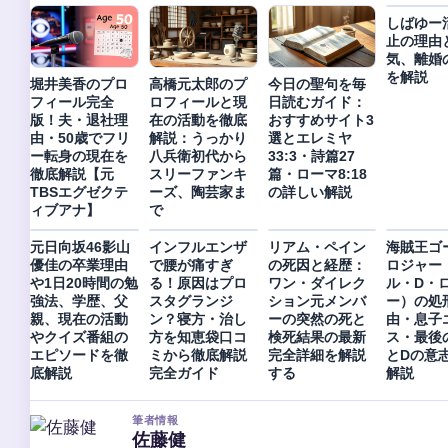
しばゆー
止の理由
気、離婚
を解説
堀井美香のプロ
高橋元太郎のプ
今日の聖句を毎
フィール完全
ロフィールと現
日読むガイド：
版！夫・退社理
在の活動を徹底
おすすめサイト3
由・50歳でフリ
解説：うっかり
選とエレミヤ
ー転身の現在を
八兵衛初代から
33:3・詩篇27
徹底解説【元
スリーファンキ
篇・ローマ8:18
TBSエグゼクテ
ーズ、陶芸家ま
の詳しい解説
ィブアナ】
で
元日向坂46影山
インフルエンザ
リアム・ペイン
海賊王ゴ
優佳の卒業理由
で腰が痛すぎ
の死因と経歴：
ロジャー
や1日20時間の勉
る！原因はプロ
ワン・ダイレク
ル・D・
強法、学歴、父
スタグランジ
ション元メンバ
ー）の処
親、現在の活動
ン？寝方・治し
ーの突然の死と
由・息子
やクイズ番組の
方を知恵袋口コ
検死結果の最新
ス・最後
エピソードを徹
ミから徹底解説
完全詳細を解説
とDの意
底解説
完全ガイド
する
解説
筆者情報
佐藤健