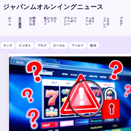
ジャパンムオルンイングニュース
ホ
会
お問
私たちの
プライバ
クッキ
ニュ
ブ
ー
社
い合
ストーリ
シーポリ
ーポリ
ース
ロ
ム
概
わせ
ー
シー
シー
レタ
グ
要
ー
テック
ビジネス
ブログ
ローカル
ワールド
政治