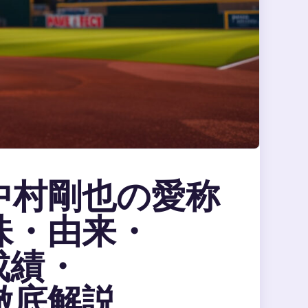
中村剛也の愛称
味・由来・
成績・
徹底解説