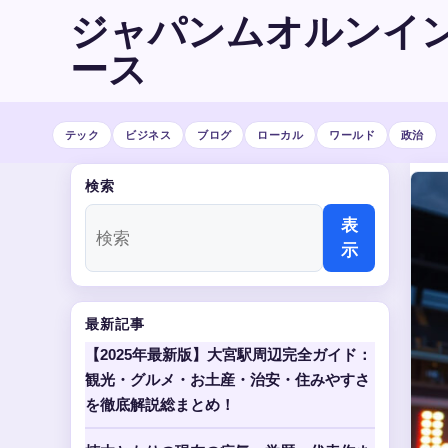
ジャパンムオルンイ
ース
テック
ビジネス
ブログ
ローカル
ワールド
政治
検索
表
示
最新記事
【2025年最新版】大宮駅周辺完全ガイド：
観光・グルメ・お土産・治安・住みやすさ
を徹底解説総まとめ！