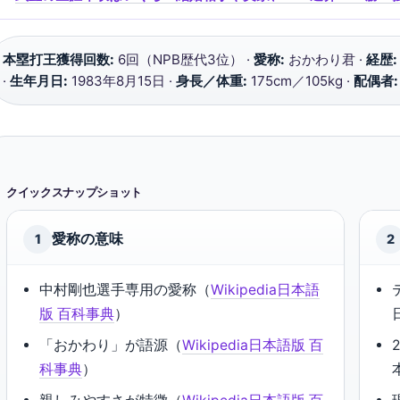
本塁打王獲得回数:
6回（NPB歴代3位） ·
愛称:
おかわり君 ·
経歴:
·
生年月日:
1983年8月15日 ·
身長／体重:
175cm／105kg ·
配偶者:
クイックスナップショット
愛称の意味
1
2
中村剛也選手専用の愛称（
Wikipedia日本語
版 百科事典
）
「おかわり」が語源（
Wikipedia日本語版 百
科事典
）