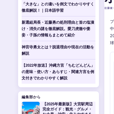
「大きな」との違いを例文でわかりやすく
佐藤健 •
徹底解説！｜日本語学習
プ
新選組局長・近藤勇の処刑理由と首の塩漬
中
け・消失の謎を徹底解説。愛刀虎徹や妻
妾・子孫の情報もまとめて紹介
2
球
神宮寺勇太とは？脱退理由や現在の活動を
解説
【2022年放送】沖縄方言「ちむどんどん」
の意味・使い方・あらすじ・関連方言を例
文付きでわかりやすく解説
編集部から
【2025年最新版】大宮駅周辺
完全ガイド：観光・グルメ・