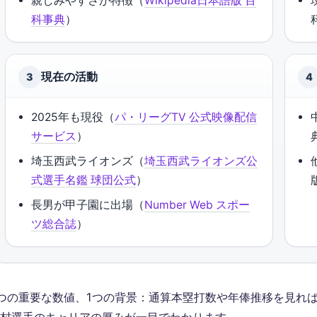
親しみやすさが特徴（
Wikipedia日本語版 百
科事典
）
現在の活動
3
4
2025年も現役（
パ・リーグTV 公式映像配信
サービス
）
埼玉西武ライオンズ（
埼玉西武ライオンズ公
式選手名鑑 球団公式
）
長男が甲子園に出場（
Number Web スポー
ツ総合誌
）
つの重要な数値、1つの背景：通算本塁打数や年俸推移を見れ