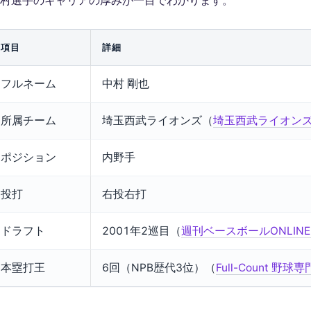
村選手のキャリアの厚みが一目でわかります。
項目
詳細
フルネーム
中村 剛也
所属チーム
埼玉西武ライオンズ（
埼玉西武ライオンズ
ポジション
内野手
投打
右投右打
ドラフト
2001年2巡目（
週刊ベースボールONLIN
本塁打王
6回（NPB歴代3位）（
Full-Count 野