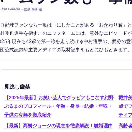
 2026-06-30 • 監修 高橋 蓮
ロ野球ファンなら一度は耳にしたことがある「おかわり君」と
村剛也選手を指すこのニックネームには、意外なエピソードが
025年現在も42歳で第一線を走り続ける中村選手の、愛称の
団公式記録や主要メディアの取材記事をもとにひもときます。
見逃し厳禁
【2025年最新】お笑い芸人でグラビアもこなす紺野
堀井
ぶるまのプロフィール・年齢・身長・結婚・年収・
歳で
子供の有無を徹底紹介
ティ
【最新】高橋ジョージの現在を徹底解説！離婚理由
高齢者