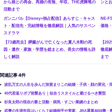
から娘との再会、再婚の有無、年収、THE虎舞竜の
ンと
活動まで
ガンニバル【Disney+独占配信】あらすじ・キャス
NE-
ト・配信先・完結情報を徹底解説｜人気のサスペン
価格
スドラマ
【73歳死去】膵臓がんで亡くなった夏八木勲の死
【20
因・遺作・家族・学歴を総まとめ、長女の情報も詳
徹底
しく解説
まで
関連記事 4件
波乱万丈の人生を歩んだ加賀まりこの結婚・子供・顔の変化・現
40代若返りボブ前髪あり｜似合うスタイルと避けるべき髪型
杉良太郎の現在の妻と活動・病気・すごい業績のまとめ
武豊の生涯年収はいくら？結婚相手や実家、JRA通算4659勝・