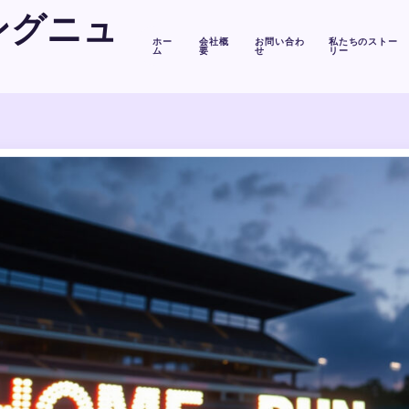
ングニュ
ホー
会社概
お問い合わ
私たちのストー
ム
要
せ
リー