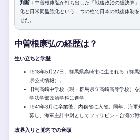
判断：
中曽根康弘が打ち出した「戦後政治の総決算」
化と日米同盟強化という二つの柱で日本の戦後体制を
せた。
中曽根康弘の経歴は？
生い立ちと学歴
1918年5月27日、群馬県高崎市に生まれる（群
県公式情報）。
旧制高崎中学校（現・群馬県立高崎高等学校）を
学法学部政治学科に進学。
1941年3月に卒業後、内務省に入省。同年、海
募し、海軍主計中尉としてフィリピン・台湾の戦
政界入りと党内での台頭