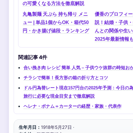
の可愛くなる方法を徹底解説
丸亀製麺 天ぷら 持ち帰り メニ
優香のプロフィー
ュー | 単品1個からOK・箱代50
説！結婚・子供・
円・かき揚げ値段・ランキング
んとの関係や生い
2025年最新情報
関連記事 4件
合い挽き肉 レシピ 簡単 人気 – 子供ウケ抜群の時短おか
チラシで簡単！長方形の箱の折り方とコツ
ドル円為替レート現在157円台の2025年予測：今日の
旅行に必要な現金目安まで徹底解説
ヘレナ・ボナム＝カーターの経歴・家族・代表作
生年月日：
1918年5月27日 ·