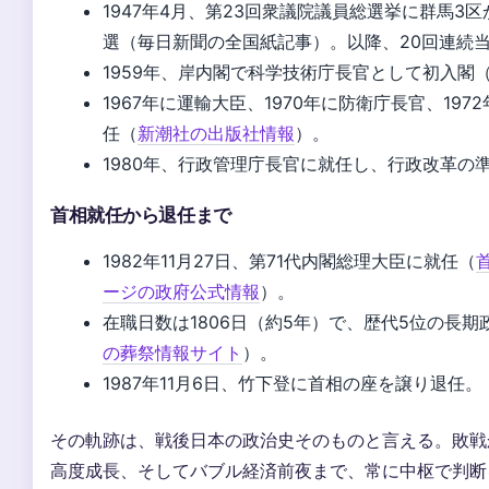
1947年4月、第23回衆議院議員総選挙に群馬3
選（毎日新聞の全国紙記事）。以降、20回連続
1959年、岸内閣で科学技術庁長官として初入閣（
1967年に運輸大臣、1970年に防衛庁長官、197
任（
新潮社の出版社情報
）。
1980年、行政管理庁長官に就任し、行政改革の
首相就任から退任まで
1982年11月27日、第71代内閣総理大臣に就任（
ージの政府公式情報
）。
在職日数は1806日（約5年）で、歴代5位の長期
の葬祭情報サイト
）。
1987年11月6日、竹下登に首相の座を譲り退任。
その軌跡は、戦後日本の政治史そのものと言える。敗戦
高度成長、そしてバブル経済前夜まで、常に中枢で判断