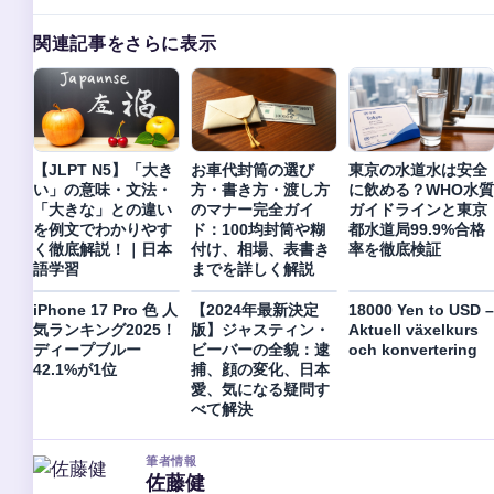
関連記事をさらに表示
【JLPT N5】「大き
お車代封筒の選び
東京の水道水は安全
い」の意味・文法・
方・書き方・渡し方
に飲める？WHO水質
「大きな」との違い
のマナー完全ガイ
ガイドラインと東京
を例文でわかりやす
ド：100均封筒や糊
都水道局99.9%合格
く徹底解説！｜日本
付け、相場、表書き
率を徹底検証
語学習
までを詳しく解説
iPhone 17 Pro 色 人
【2024年最新決定
18000 Yen to USD –
気ランキング2025！
版】ジャスティン・
Aktuell växelkurs
ディープブルー
ビーバーの全貌：逮
och konvertering
42.1%が1位
捕、顔の変化、日本
愛、気になる疑問す
べて解決
筆者情報
佐藤健