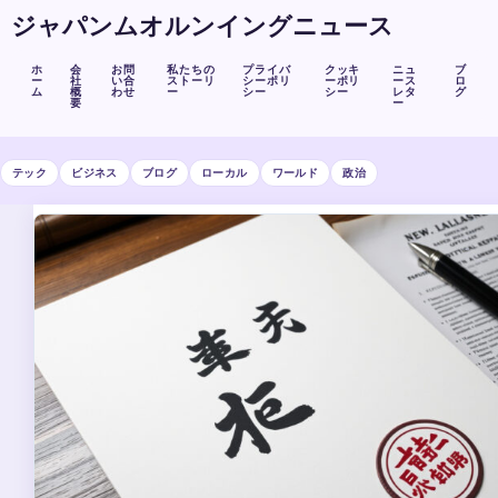
ジャパンムオルンイングニュース
ホ
会
お問
私たちの
プライバ
クッキ
ニュ
ブ
ー
社
い合
ストーリ
シーポリ
ーポリ
ース
ロ
ム
概
わせ
ー
シー
シー
レタ
グ
要
ー
テック
ビジネス
ブログ
ローカル
ワールド
政治