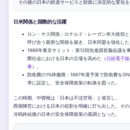
その後の日本の鉄道サービスと財政に決定的な変化を
日米関係と国際的な活躍
ロン・ヤス関係：ロナルド・レーガン米大統領と
呼び合う親密な関係を築き、日米同盟を強化した
1986年東京サミット：第12回先進国首脳会議を
際社会における日本の立場を高めた（
日経電子版
事
）。
防衛費の1%枠撤廃：1987年度予算で防衛費をGN
準に設定し、安全保障政策の転換を図った。
この時期、中曽根は「日本は不沈空母」と発言し、
西側陣営における日本の役割を明確に打ち出した。その
冷戦終結後の日本の安全保障政策の基調となった。