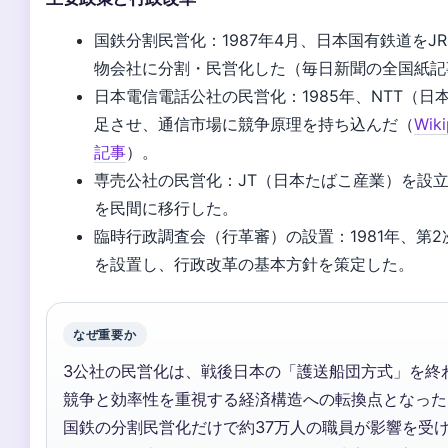
国鉄分割民営化：1987年4月、日本国有鉄道をJ
物会社に分割・民営化した（毎日新聞の全国紙記
日本電信電話公社の民営化：1985年、NTT（日
足させ、通信市場に競争原理を持ち込んだ（
Wik
記事
）。
専売公社の民営化：JT（日本たばこ産業）を設
を民間に移行した。
臨時行政調査会（行革審）の設置：1981年、第
を設置し、行政改革の基本方針を策定した。
なぜ重要か
3公社の民営化は、戦後日本の「護送船団方式」を終
競争と効率性を重視する経済構造への転換点となった
国鉄の分割民営化だけで約37万人の職員が影響を受