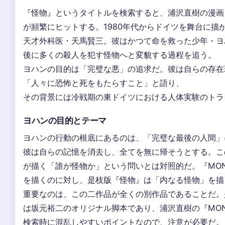
『怪物』というタイトルを検索すると、浦沢直樹の漫画『
が頻繁にヒットする。1980年代からドイツを舞台に描
天才外科医・天馬賢三。彼はかつて命を救った少年・ヨ
後に多くの殺人を犯す怪物へと変貌する過程を追う。
ヨハンの目的は「完璧な悪」の追求だ。彼は自らの存在
「人々に恐怖と死をもたらすこと」と語り、
その背景には冷戦期の東ドイツにおける人体実験のトラ
ヨハンの目的とテーマ
ヨハンの行動の根底にあるのは、「完璧な最後の人間」
彼は自らの記憶を消去し、全てを無に帰そうとする。こ
が描く「誰が怪物か」という問いとは対照的だ。『MON
を描くのに対し、是枝版『怪物』は「内なる怪物」を描
重要なのは、この二作品が全くの別作品であることだ。
は坂元裕二のオリジナル脚本であり、浦沢直樹の『MON
検索時に混乱しやすいポイントなので、注意が必要だ。