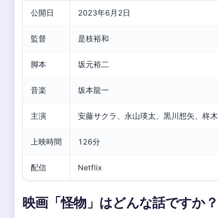
公開日
2023年6月2日
監督
是枝裕和
脚本
坂元裕二
音楽
坂本龍一
主演
安藤サクラ、永山瑛太、黒川想矢、柊木
上映時間
126分
配信
Netflix
映画「怪物」はどんな話ですか？