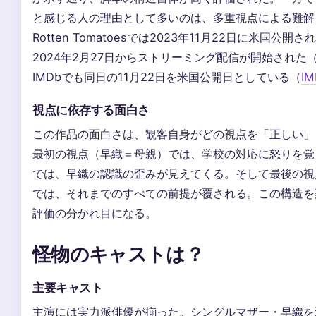
と感じる人の理由として多いのは、多重視点による難解
Rotten Tomatoesでは2023年11月22日に米国公開さ
2024年2月27日からストリーミング配信が開始された
IMDbでも同日の11月22日を米国公開日としている（
IM
視点に依存する面白さ
この作品の面白さは、観客自身がどの視点を「正しい」
最初の視点（早織＝母親）では、学校の対応に怒りを覚
では、早織の認識の歪みが見えてくる。そして最後の視
では、それまでのすべての前提が覆される。この構造を
評価の分かれ目になる。
怪物のキャストは？
主要キャスト
主演には実力派俳優が揃った。シングルマザー・早織を