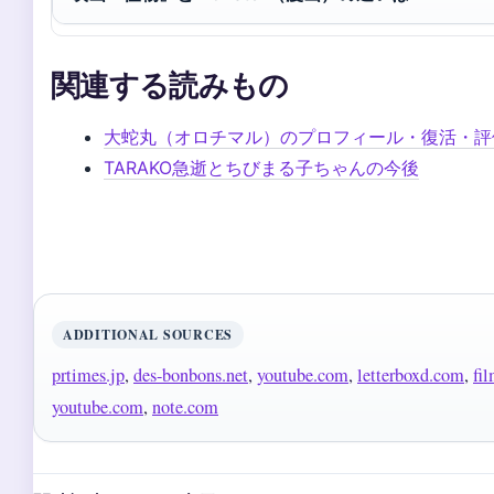
関連する読みもの
大蛇丸（オロチマル）のプロフィール・復活・評
TARAKO急逝とちびまる子ちゃんの今後
ADDITIONAL SOURCES
prtimes.jp
,
des-bonbons.net
,
youtube.com
,
letterboxd.com
,
fi
youtube.com
,
note.com