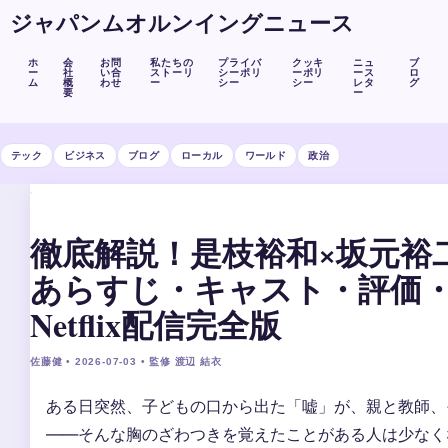
ジャパンムオルンイングニュース
ホ
会
お問
私たちの
プライバ
クッキ
ニュ
ブ
ー
社
い合
ストーリ
シーポリ
ーポリ
ース
ロ
ム
概
わせ
ー
シー
シー
レタ
グ
要
ー
テック
ビジネス
ブログ
ローカル
ワールド
政治
徹底解説！是枝裕和×坂元裕
あらすじ・キャスト・評価
Netflix配信完全版
佐藤健 • 2026-07-03 • 監修 渡辺 結衣
ある日突然、子どもの口から出た「嘘」が、親と教師、
——そんな胸のざわつきを覚えたことがある人は少なく