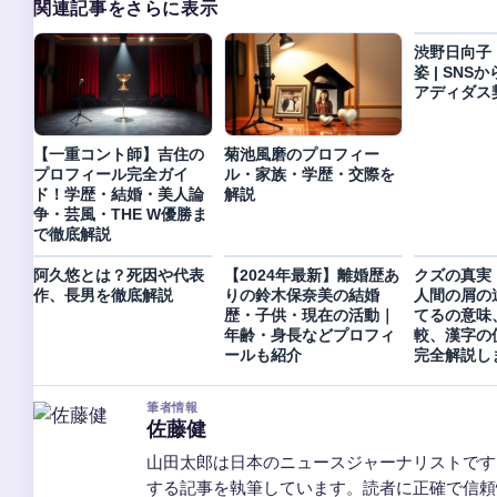
関連記事をさらに表示
渋野日向子
姿 | SN
アディダス
【一重コント師】吉住の
菊池風磨のプロフィー
プロフィール完全ガイ
ル・家族・学歴・交際を
ド！学歴・結婚・美人論
解説
争・芸風・THE W優勝ま
で徹底解説
阿久悠とは？死因や代表
【2024年最新】離婚歴あ
クズの真実
作、長男を徹底解説
りの鈴木保奈美の結婚
人間の屑の
歴・子供・現在の活動｜
てるの意味
年齢・身長などプロフィ
較、漢字の
ールも紹介
完全解説し
筆者情報
佐藤健
山田太郎は日本のニュースジャーナリストです
する記事を執筆しています。読者に正確で信頼