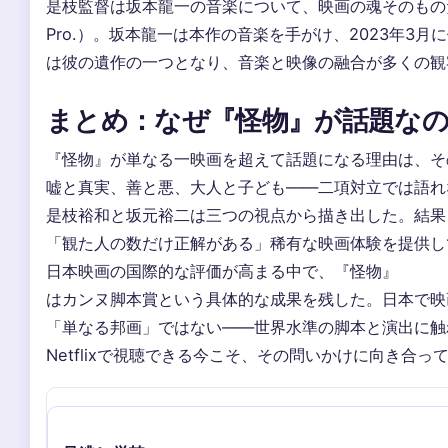
是枝監督は坂本龍一の音楽について、映画の魂そのものだ
Pro.）。坂本龍一は本作の音楽を手がけ、2023年3月
は彼の遺作の一つとなり、音楽と映像の融合が多くの観
まとめ：なぜ『怪物』が話題な
『怪物』が単なる一映画を超えて話題になる理由は、そ
嘘と真実、善と悪、大人と子ども——二項対立では語れ
是枝裕和と坂元裕二は三つの視点から描き出した。結果
「観た人の数だけ正解がある」稀有な映画体験を提供し
日本映画の国際的な評価が高まる中で、『怪物』
はカンヌ脚本賞という具体的な成果を残した。日本で映
「単なる邦画」ではない——世界水準の脚本と演出に触
Netflixで視聴できる今こそ、その問いかけに向き合っ