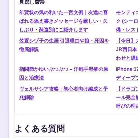
見逃し厳禁
年賀状の気の利いた一言文例｜友達に喜
モンティエ
ばれる添え書きメッセージを親しい・久
ク (シー
しぶり・疎遠別にご紹介します
備・レス
笠置シヅ子の生涯 引退理由や娘・死因を
【今日】
徹底解説
JR西日
わせと遅
指関節かゆいぶつぶつ – 汗疱手湿疹の原
iPhone
因と治療法
ディープブ
ヴェルサシア攻略｜初心者向け編成と予
【ドラゴ
兆解除
ール完全
呼びの理
よくある質問