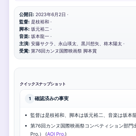
公開日:
2023年6月2日 ·
監督:
是枝裕和 ·
脚本:
坂元裕二 ·
音楽:
坂本龍一 ·
主演:
安藤サクラ、永山瑛太、黒川想矢、柊木陽太 ·
受賞:
第76回カンヌ国際映画祭 脚本賞
クイックスナップショット
確認済みの事実
1
監督は是枝裕和、脚本は坂元裕二、音楽は坂本
第76回カンヌ国際映画祭コンペティション部門出
Pro.） (
AOI Pro.
)