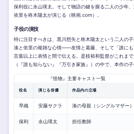
保利役に永山瑛太。そして物語の鍵を握る二人の少年、
依里を柊木陽太が演じる（映画.com）。
子役の演技
特に注目すべきは、黒川想矢と柊木陽太という二人の子
湊と依里の複雑な心情——友情と葛藤、そして「誰にも
言葉以上に表情と間で伝える。是枝裕和監督がこれまで
（『誰も知らない』『万引き家族』）の中で、本作の子
『怪物』主要キャスト一覧
役名
演じる俳優
作品内の立場
早織
安藤サクラ
湊の母親（シングルマザー
保利
永山瑛太
担任教師