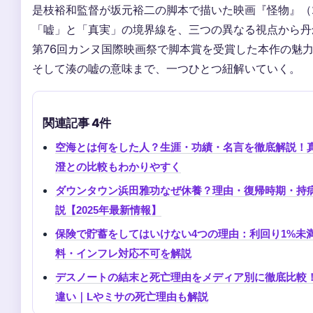
是枝裕和監督が坂元裕二の脚本で描いた映画『怪物』（2
「嘘」と「真実」の境界線を、三つの異なる視点から丹
第76回カンヌ国際映画祭で脚本賞を受賞した本作の魅
そして湊の嘘の意味まで、一つひとつ紐解いていく。
関連記事 4件
空海とは何をした人？生涯・功績・名言を徹底解説！
澄との比較もわかりやすく
ダウンタウン浜田雅功なぜ休養？理由・復帰時期・持
説【2025年最新情報】
保険で貯蓄をしてはいけない4つの理由：利回り1%未
料・インフレ対応不可を解説
デスノートの結末と死亡理由をメディア別に徹底比較
違い｜Lやミサの死亡理由も解説