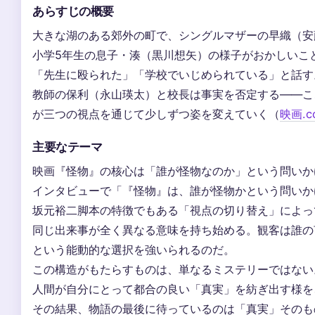
あらすじの概要
大きな湖のある郊外の町で、シングルマザーの早織（安
小学5年生の息子・湊（黒川想矢）の様子がおかしいこ
「先生に殴られた」「学校でいじめられている」と話す
教師の保利（永山瑛太）と校長は事実を否定する——こ
が三つの視点を通じて少しずつ姿を変えていく（
映画.c
主要なテーマ
映画『怪物』の核心は「誰が怪物なのか」という問いか
インタビューで「『怪物』は、誰が怪物かという問いか
坂元裕二脚本の特徴でもある「視点の切り替え」によっ
同じ出来事が全く異なる意味を持ち始める。観客は誰の
という能動的な選択を強いられるのだ。
この構造がもたらすものは、単なるミステリーではない
人間が自分にとって都合の良い「真実」を紡ぎ出す様を
その結果、物語の最後に待っているのは「真実」そのも