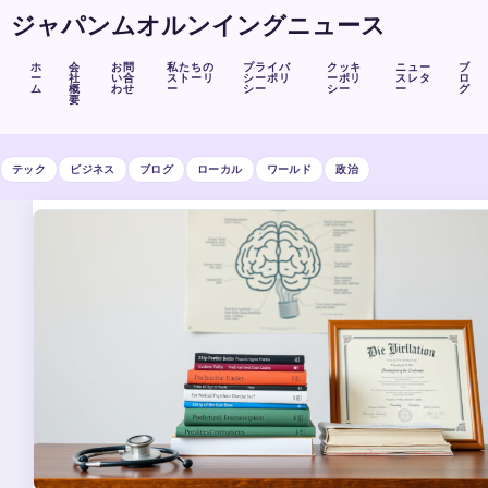
ジャパンムオルンイングニュース
ホ
会
お問
私たちの
プライバ
クッキ
ニュー
ブ
ー
社
い合
ストーリ
シーポリ
ーポリ
スレタ
ロ
ム
概
わせ
ー
シー
シー
ー
グ
要
テック
ビジネス
ブログ
ローカル
ワールド
政治