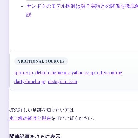
ヤンドクのモデル医師は誰？実話との関係を徹底
説
ADDITIONAL SOURCES
jprime.jp
,
detail.chiebukuro.yahoo.co.jp
,
rallys.online
,
dailyshincho.jp
,
instagram.com
彼の詳しい足跡を知りたい方は、
水上颯の経歴と現在
をぜひご覧ください。
関連記事をさらに表示