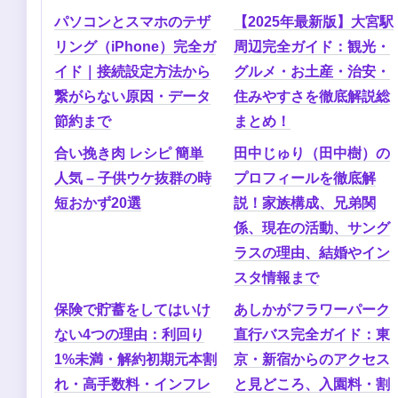
パソコンとスマホのテザ
【2025年最新版】大宮駅
リング（iPhone）完全ガ
周辺完全ガイド：観光・
イド｜接続設定方法から
グルメ・お土産・治安・
繋がらない原因・データ
住みやすさを徹底解説総
節約まで
まとめ！
合い挽き肉 レシピ 簡単
田中じゅり（田中樹）の
人気 – 子供ウケ抜群の時
プロフィールを徹底解
短おかず20選
説！家族構成、兄弟関
係、現在の活動、サング
ラスの理由、結婚やイン
スタ情報まで
保険で貯蓄をしてはいけ
あしかがフラワーパーク
ない4つの理由：利回り
直行バス完全ガイド：東
1%未満・解約初期元本割
京・新宿からのアクセス
れ・高手数料・インフレ
と見どころ、入園料・割