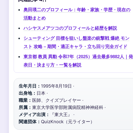
奥田瑛二のプロフィール：年齢・家族・学歴・現在の
活動まとめ
ハシヤスメアツコのプロフィールと経歴を解説
シューティング 目標を狙いし盤楽の銃撃戦 爆絶 モン
スト 攻略 – 期間・適正キャラ・立ち回り完全ガイド
東京都 教員 異動 令和7年（2025）過去最多9882人｜発
表日・決まり方・一覧を解説
生年月日：
1995年8月19日 ·
出身地：
日本 ·
職業：
医師、クイズプレイヤー ·
所属：
東京大学医学部附属病院精神神経科 ·
メディア出演：
『東大王』 ·
関連団体：
QuizKnock（元ライター）