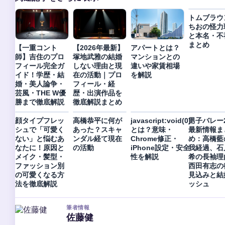
トムブラウ
ちおの怪力
と本名・不
まとめ
【一重コント
【2026年最新】
アパートとは？
師】吉住のプロ
塚地武雅の結婚
マンションとの
フィール完全ガ
しない理由と現
違いや家賃相場
イド！学歴・結
在の活動｜プロ
を解説
婚・美人論争・
フィール・経
芸風・THE W優
歴・出演作品を
勝まで徹底解説
徹底解説まとめ
顔タイプフレッ
高橋恭平に何が
javascript:void(0);
男子バレー2
シュで「可愛く
あった？スキャ
とは？意味・
最新情報ま
ない」と悩むあ
ンダル経て現在
Chrome修正・
め：高橋藍
なたに！原因と
の活動
iPhone設定・安全
我経過、石
メイク・髪型・
性を解説
希の長袖理
ファッション別
西田有志の
の可愛くなる方
見込みと結
法を徹底解説
ッシュ
筆者情報
佐藤健