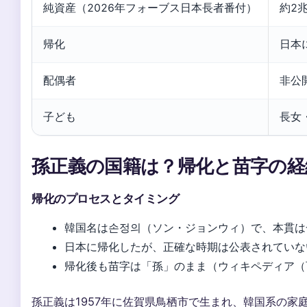
純資産（2026年フォーブス日本長者番付）
約2
帰化
日本
配偶者
非公
子ども
長女
孫正義の国籍は？帰化と苗字の経
帰化のプロセスとタイミング
韓国名は손정의（ソン・ジョンウィ）で、本貫は
日本に帰化したが、正確な時期は公表されていな
帰化後も苗字は「孫」のまま（ウィキペディア（
孫正義は1957年に佐賀県鳥栖市で生まれ、韓国系の家