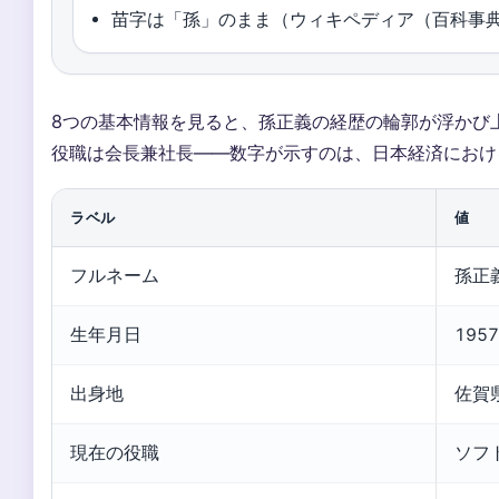
苗字は「孫」のまま（ウィキペディア（百科事
8つの基本情報を見ると、孫正義の経歴の輪郭が浮かび
役職は会長兼社長——数字が示すのは、日本経済におけ
ラベル
値
フルネーム
孫正
生年月日
19
出身地
佐賀
現在の役職
ソフ