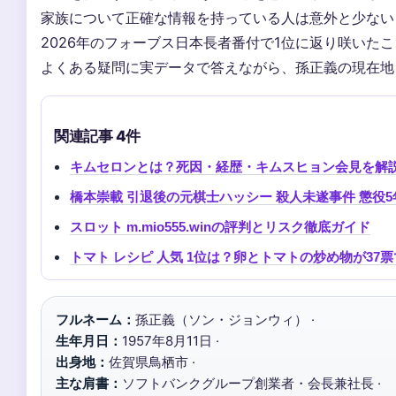
家族について正確な情報を持っている人は意外と少ない
2026年のフォーブス日本長者番付で1位に返り咲いた
よくある疑問に実データで答えながら、孫正義の現在地
関連記事 4件
キムセロンとは？死因・経歴・キムスヒョン会見を解
橋本崇載 引退後の元棋士ハッシー 殺人未遂事件 懲役
スロット m.mio555.winの評判とリスク徹底ガイド
トマト レシピ 人気 1位は？卵とトマトの炒め物が37
フルネーム：
孫正義（ソン・ジョンウィ） ·
生年月日：
1957年8月11日 ·
出身地：
佐賀県鳥栖市 ·
主な肩書：
ソフトバンクグループ創業者・会長兼社長 ·