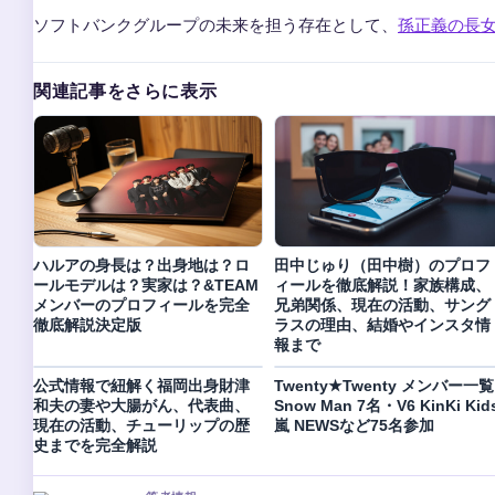
ソフトバンクグループの未来を担う存在として、
孫正義の長
関連記事をさらに表示
ハルアの身長は？出身地は？ロ
田中じゅり（田中樹）のプロフ
ールモデルは？実家は？&TEAM
ィールを徹底解説！家族構成、
メンバーのプロフィールを完全
兄弟関係、現在の活動、サング
徹底解説決定版
ラスの理由、結婚やインスタ情
報まで
公式情報で紐解く福岡出身財津
Twenty★Twenty メンバー一覧 
和夫の妻や大腸がん、代表曲、
Snow Man 7名・V6 KinKi Kid
現在の活動、チューリップの歴
嵐 NEWSなど75名参加
史までを完全解説