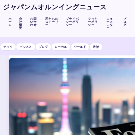
ジャパンムオルンイングニュース
ホ
会
お問
私たちの
プライバ
クッキ
ニュ
ブ
ー
社
い合
ストーリ
シーポリ
ーポリ
ース
ロ
ム
概
わせ
ー
シー
シー
レタ
グ
要
ー
テック
ビジネス
ブログ
ローカル
ワールド
政治