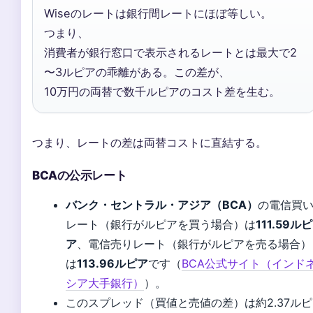
Wiseのレートは銀行間レートにほぼ等しい。
つまり、
消費者が銀行窓口で表示されるレートとは最大で2
〜3ルピアの乖離がある。この差が、
10万円の両替で数千ルピアのコスト差を生む。
つまり、レートの差は両替コストに直結する。
BCAの公示レート
バンク・セントラル・アジア（BCA）
の電信買
レート（銀行がルピアを買う場合）は
111.59ルピ
ア
、電信売りレート（銀行がルピアを売る場合）
は
113.96ルピア
です（
BCA公式サイト（インド
シア大手銀行）
）。
このスプレッド（買値と売値の差）は約2.37ルピ