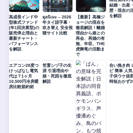
結婚・出産
歴・現在の
を解説
高成長インド中
ดูอนิเมะ – 2026
【最新】高橋ジ
型株式ファンド
年タイ語字幕・
ョージの現在を
(年1回決算型)の
吹き替え 安全視
徹底解説！離婚
販売停止理由と
聴サイト比較
理由から娘との
最新チャート・
再会、再婚の有
パフォーマンス
無、年収、THE
を解説
虎舞竜の活動ま
で
エアコン28度つ
笠置シヅ子の生
合い挽き肉 
けっぱなし電気
涯 引退理由や
ピ 簡単 人気 
代は？1ヶ月
娘・死因を徹底
子供ウケ抜
10,500円冷房暖
解説
時短おかず2
房比較節約術