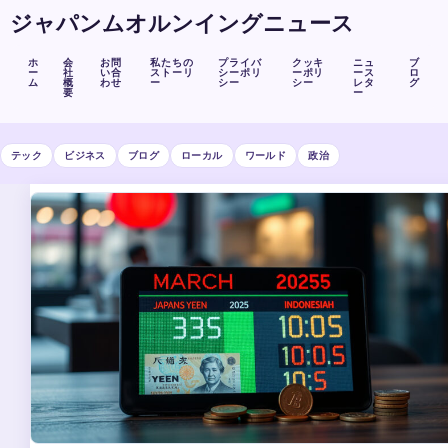
ジャパンムオルンイングニュース
ホ
会
お問
私たちの
プライバ
クッキ
ニュ
ブ
ー
社
い合
ストーリ
シーポリ
ーポリ
ース
ロ
ム
概
わせ
ー
シー
シー
レタ
グ
要
ー
テック
ビジネス
ブログ
ローカル
ワールド
政治