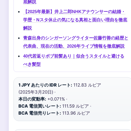
底解説
【2025年最新】井上二郎NHKアナウンサーの結婚・
学歴・Nスタ休止の気になる真相と面白い理由を徹底
解説
青森出身のシンガーソングライター佐藤竹善の経歴と
代表曲、現在の活動、2026年ライブ情報を徹底解説
40代若返りボブ前髪あり｜似合うスタイルと避ける
べき髪型
1 JPY あたりの IDR レート:
112.83 ルピア
(2025年3月20日) ·
本日の変動率:
+0.071% ·
BCA 電信買いレート:
111.59 ルピア ·
BCA 電信売りレート:
113.96 ルピア