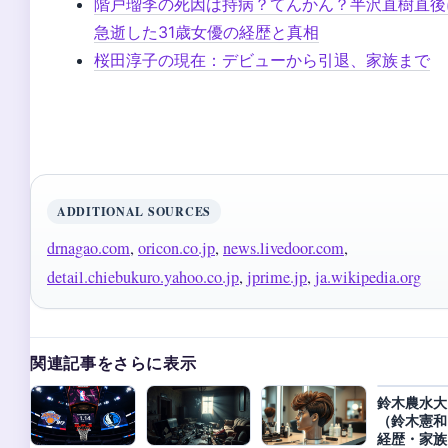
階戸瑠李の死因は持病？てんかん？半沢直樹直後
急逝した31歳女優の経歴と真相
桜田淳子の現在：デビューから引退、家族まで
ADDITIONAL SOURCES
drnagao.com
,
oricon.co.jp
,
news.livedoor.com
,
detail.chiebukuro.yahoo.co.jp
,
jprime.jp
,
ja.wikipedia.org
関連記事をさらに表示
鈴木農水大
（鈴木憲和
経歴・家族