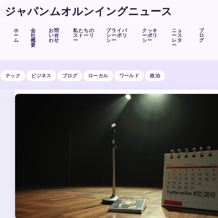
ジャパンムオルンイングニュース
ホ
会
お問
私たちの
プライバ
クッキ
ニュ
ブ
ー
社
い合
ストーリ
シーポリ
ーポリ
ース
ロ
ム
概
わせ
ー
シー
シー
レタ
グ
要
ー
テック
ビジネス
ブログ
ローカル
ワールド
政治