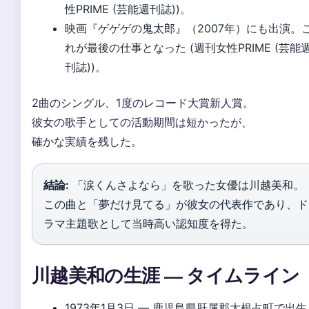
性PRIME (芸能週刊誌))。
映画『ゲゲゲの鬼太郎』（2007年）にも出演。
れが最後の仕事となった (週刊女性PRIME (芸能
刊誌))。
2曲のシングル、1度のレコード大賞新人賞。
彼女の歌手としての活動期間は短かったが、
確かな実績を残した。
結論:
「涙くんさよなら」を歌った女優は川越美和。
この曲と「夢だけ見てる」が彼女の代表作であり、ド
ラマ主題歌として当時高い認知度を得た。
川越美和の生涯 — タイムライン
1973年1月3日
— 鹿児島県肝属郡大根占町で出生