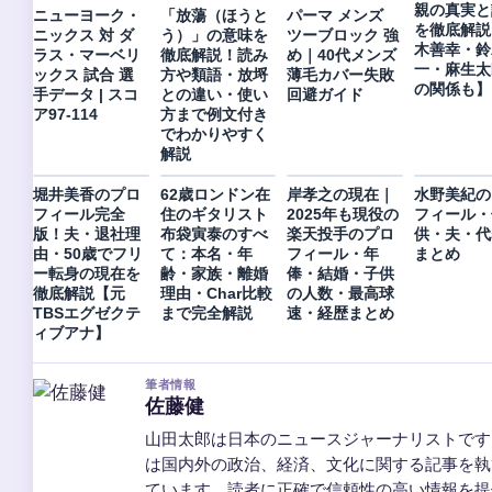
親の真実と
ニューヨーク・
「放蕩（ほうと
パーマ メンズ
を徹底解説
ニックス 対 ダ
う）」の意味を
ツーブロック 強
木善幸・鈴
ラス・マーベリ
徹底解説！読み
め｜40代メンズ
一・麻生太
ックス 試合 選
方や類語・放埒
薄毛カバー失敗
の関係も】
手データ | スコ
との違い・使い
回避ガイド
ア97-114
方まで例文付き
でわかりやすく
解説
堀井美香のプロ
62歳ロンドン在
岸孝之の現在｜
水野美紀の
フィール完全
住のギタリスト
2025年も現役の
フィール・
版！夫・退社理
布袋寅泰のすべ
楽天投手のプロ
供・夫・代
由・50歳でフリ
て：本名・年
フィール・年
まとめ
ー転身の現在を
齢・家族・離婚
俸・結婚・子供
徹底解説【元
理由・Char比較
の人数・最高球
TBSエグゼクテ
まで完全解説
速・経歴まとめ
ィブアナ】
筆者情報
佐藤健
山田太郎は日本のニュースジャーナリストです
は国内外の政治、経済、文化に関する記事を執
ています。読者に正確で信頼性の高い情報を提