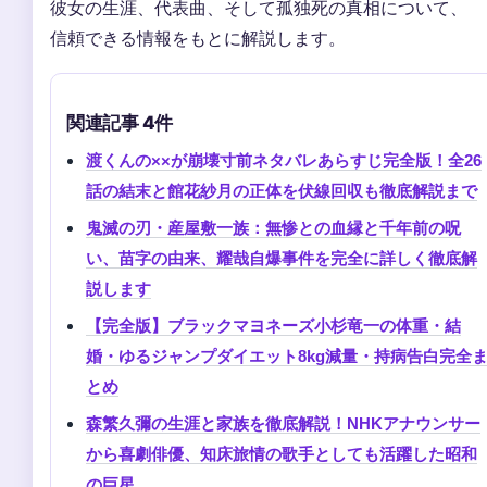
彼女の生涯、代表曲、そして孤独死の真相について、
信頼できる情報をもとに解説します。
関連記事 4件
渡くんの××が崩壊寸前ネタバレあらすじ完全版！全26
話の結末と館花紗月の正体を伏線回収も徹底解説まで
鬼滅の刃・産屋敷一族：無惨との血縁と千年前の呪
い、苗字の由来、耀哉自爆事件を完全に詳しく徹底解
説します
【完全版】ブラックマヨネーズ小杉竜一の体重・結
婚・ゆるジャンプダイエット8kg減量・持病告白完全
とめ
森繁久彌の生涯と家族を徹底解説！NHKアナウンサー
から喜劇俳優、知床旅情の歌手としても活躍した昭和
の巨星