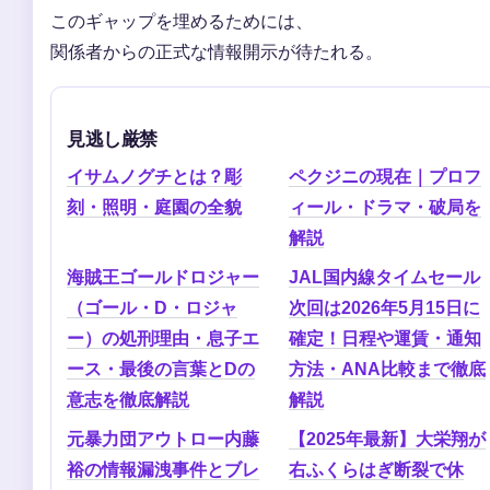
このギャップを埋めるためには、
関係者からの正式な情報開示が待たれる。
見逃し厳禁
イサムノグチとは？彫
ペクジニの現在｜プロフ
刻・照明・庭園の全貌
ィール・ドラマ・破局を
解説
海賊王ゴールドロジャー
JAL国内線タイムセール
（ゴール・D・ロジャ
次回は2026年5月15日に
ー）の処刑理由・息子エ
確定！日程や運賃・通知
ース・最後の言葉とDの
方法・ANA比較まで徹底
意志を徹底解説
解説
元暴力団アウトロー内藤
【2025年最新】大栄翔が
裕の情報漏洩事件とブレ
右ふくらはぎ断裂で休