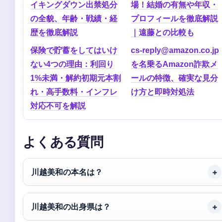
イキングダウン出禁処分
場！結婚の有無や年収・
の全貌、年齢・戦績・経
プロフィールを徹底解説
歴を徹底解説
｜遠藤との比較も
保険で貯蓄をしてはいけ
cs-reply@amazon.co.jp
ない4つの理由：利回り
を名乗るAmazon詐欺メ
1%未満・解約初期元本割
ールの特徴、確実な見分
れ・高手数料・インフレ
け方と即時対処法
対応不可を解説
よくある質問
川越美和の本名は？
川越美和の出身県は？