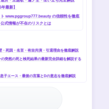
所退所・主題歌・蓮ノ空・生い立ち完全解説
25年最新】
 www.pggroup777.beauty の信頼性を徹底
！公式情報が不在のリスクとは
歴・死因・名言・有吉共演・引退理由を徹底解説
ーの突然の死と検死結果の最新完全詳細を解説する
息子エース・最後の言葉とDの意志を徹底解説