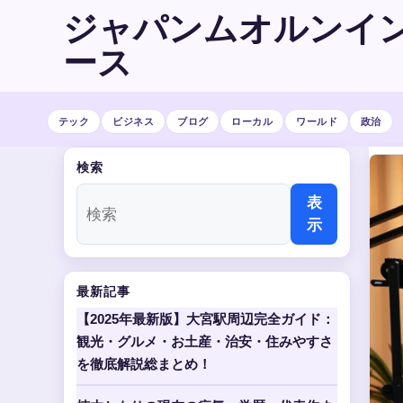
ジャパンムオルンイ
ース
テック
ビジネス
ブログ
ローカル
ワールド
政治
検索
表
示
最新記事
【2025年最新版】大宮駅周辺完全ガイド：
観光・グルメ・お土産・治安・住みやすさ
を徹底解説総まとめ！