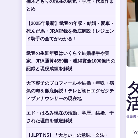
楠木ともりの現在の病気・学歴・代表作ま
とめ
【2025年最新】武豊の年収・結婚・愛車・
死んだ馬・JRA記録を徹底解説！レジェン
ド騎手の全てがわかる！
武豊の生涯年収はいくら？結婚相手や実
家、JRA通算4659勝・獲得賞金1000億円の
記録と現役成績を解説
大下容子のプロフィールや結婚・年収・病
気の噂を徹底解説！テレビ朝日エグゼクテ
ィブアナウンサーの現在地
エド・はるみ現在の活動、学歴、結婚、干
佐藤健 •
された理由を徹底解説
Y
【JLPT N5】「大きい」の意味・文法・