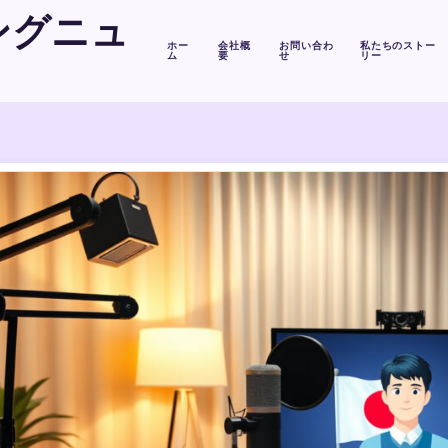
ングニュ
ホー
会社概
お問い合わ
私たちのストー
ム
要
せ
リー