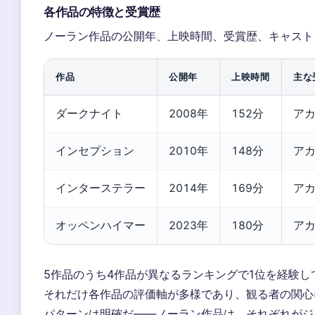
各作品の特徴と受賞歴
ノーラン作品の公開年、上映時間、受賞歴、キャスト
作品
公開年
上映時間
主な
ダークナイト
2008年
152分
ア
インセプション
2010年
148分
ア
インターステラー
2014年
169分
ア
オッペンハイマー
2023年
180分
ア
5作品のうち4作品が異なるランキングで1位を経験し
それだけ各作品の評価軸が多様であり、観る者の関心
パターンは明確だ——ノーラン作品は、それぞれがジ