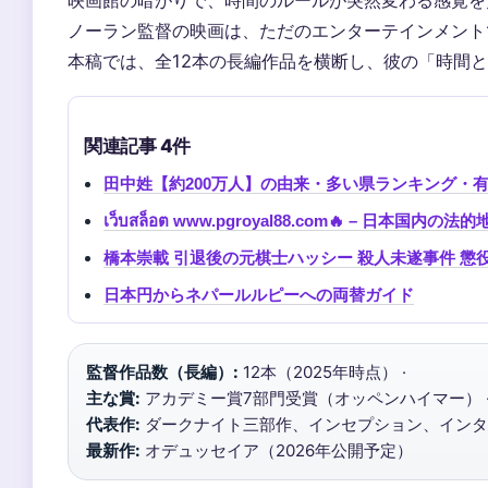
映画館の暗がりで、時間のルールが突然変わる感覚を
ノーラン監督の映画は、ただのエンターテインメント
本稿では、全12本の長編作品を横断し、彼の「時間
関連記事 4件
田中姓【約200万人】の由来・多い県ランキング・有名
เว็บสล็อต www.pgroyal88.com🔥 – 日本国
橋本崇載 引退後の元棋士ハッシー 殺人未遂事件 懲
日本円からネパールルピーへの両替ガイド
監督作品数（長編）:
12本（2025年時点） ·
主な賞:
アカデミー賞7部門受賞（オッペンハイマー） 
代表作:
ダークナイト三部作、インセプション、インター
最新作:
オデュッセイア（2026年公開予定）