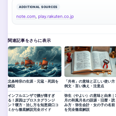
ADDITIONAL SOURCES
note.com
,
play.rakuten.co.jp
関連記事をさらに表示
北条時宗の生涯・元寇・死因を
「共有」の意味と正しい使い方
解説
例文・言い換え・注意点
インフルエンザで腰が痛すぎ
弥生（やよい）の意味と由来｜
る！原因はプロスタグランジ
月の和風月名の語源・旧暦・読
ン？寝方・治し方を知恵袋口コ
み方・弥生会計・女の子の名前
ミから徹底解説完全ガイド
を完全徹底解説