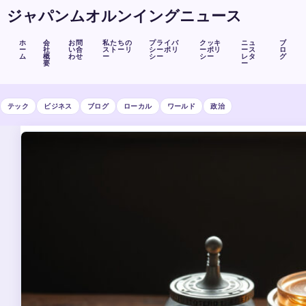
ジャパンムオルンイングニュース
ホ
会
お問
私たちの
プライバ
クッキ
ニュ
ブ
ー
社
い合
ストーリ
シーポリ
ーポリ
ース
ロ
ム
概
わせ
ー
シー
シー
レタ
グ
要
ー
テック
ビジネス
ブログ
ローカル
ワールド
政治