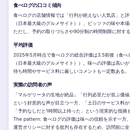
食べログの口コミ傾向
食べログの店舗情報では「行列が絶えない人気店」と評
（日本最大級のグルメサイト））、ピッツァの味や本場
ただし、予約の取りづらさや90分制の時間制限に対す
平均評価
2025年5月時点で食べログの総合評価は3.5前後（食べ
（日本最大級のグルメサイト））。味への評価は高いが
待ち時間やサービス料に厳しいコメントも一定数ある。
実際の訪問者の声
「マルゲリータの生地が絶品」「行列必至だが並ぶ価値
という好意的な声が目立つ一方、「土日のサービス料が
「予約なしだと1時間以上待った」という現実的な指摘
The pattern: 食べログの評価は味への信頼を示す一方
運営ポリシーに対する批判も存在するため、訪問前に全