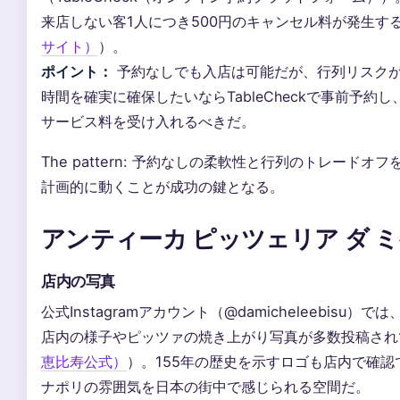
来店しない客1人につき500円のキャンセル料が発生す
サイト）
）。
ポイント：
予約なしでも入店は可能だが、行列リスク
時間を確実に確保したいならTableCheckで事前予約し
サービス料を受け入れるべきだ。
The pattern: 予約なしの柔軟性と行列のトレードオ
計画的に動くことが成功の鍵となる。
アンティーカ ピッツェリア ダ ミ
店内の写真
公式Instagramアカウント（@damicheleebisu）では
店内の様子やピッツァの焼き上がり写真が多数投稿され
恵比寿公式）
）。155年の歴史を示すロゴも店内で確認
ナポリの雰囲気を日本の街中で感じられる空間だ。