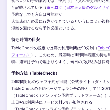
食べログの予約案内では「予約可」「入れ替え制のため
と記載されている（
食べログ（日本最大級のグルメサイ
予約なしでも入店は可能だが、
人気店のため常に行列ができているという口コミが複数
混雑を避けるなら予約必須といえる。
待ち時間の目安
TableCheckの規定では席の利用時間は90分制（
Tab
フォーム）
）。このため、満席時は1時間半程度の待ち
特に週末は予約で埋まりやすく、当日の飛び込みは長時
予約方法（TableCheck）
24時間対応のウェブ予約が可能（公式サイト（ダ・ミ
TableCheckの予約ページではランチの枠として11:30/12
（TableCheck（オンライン予約プラットフォーム）
土日祝は利用時にサービス料5％が加算される
（TableCheck（オンライン予約プラットフォーム）