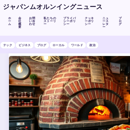
ジャパンムオルンイングニュース
ホ
会
お問
私たちの
プライバ
クッキ
ニュ
ブ
ー
社
い合
ストーリ
シーポリ
ーポリ
ース
ロ
ム
概
わせ
ー
シー
シー
レタ
グ
要
ー
テック
ビジネス
ブログ
ローカル
ワールド
政治