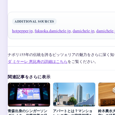
ADDITIONAL SOURCES
hotpepper.jp
,
fukuoka.damichele.jp
,
damichele.jp
,
damichele.
ナポリ155年の伝統を誇るピッツェリアの魅力をさらに深く知
ダ ミケーレ 恵比寿の詳細はこちら
をご覧ください。
関連記事をさらに表示
青森出身のシンガーソン
アパートとは？マンショ
鈴木農水