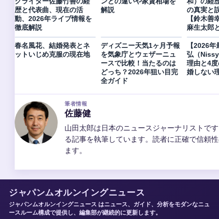
グライター佐藤竹善の経
ンとの違いや家賃相場を
和）の経
歴と代表曲、現在の活
解説
の真実と
動、2026年ライブ情報を
【鈴木善
徹底解説
麻生太郎
春名風花、結婚発表とネ
ディズニー天気1ヶ月予報
【2026
ットいじめ克服の現在地
を気象庁とウェザーニュ
弘（Niss
ースで比較！当たるのは
理由と4
どっち？2026年狙い目完
婚しない
全ガイド
筆者情報
佐藤健
山田太郎は日本のニュースジャーナリストです
る記事を執筆しています。読者に正確で信頼性
ます。
ジャパンムオルンイングニュース
ジャパンムオルンイングニュース はニュース、ガイド、分析をモダンなニュ
ースルーム構成で提供し、編集部が継続的に更新します。