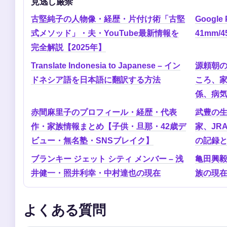
見逃し厳禁
古堅純子の人物像・経歴・片付け術「古堅
Google 
式メソッド」・夫・YouTube最新情報を
41mm
完全解説【2025年】
Translate Indonesia to Japanese – イン
源頼朝
ドネシア語を日本語に翻訳する方法
ころ、
係、病
赤間麻里子のプロフィール・経歴・代表
武豊の
作・家族情報まとめ【子供・旦那・42歳デ
家、JR
ビュー・無名塾・SNSブレイク】
の記録
ブランキー ジェット シティ メンバー – 浅
亀田興
井健一・照井利幸・中村達也の現在
族の現
よくある質問