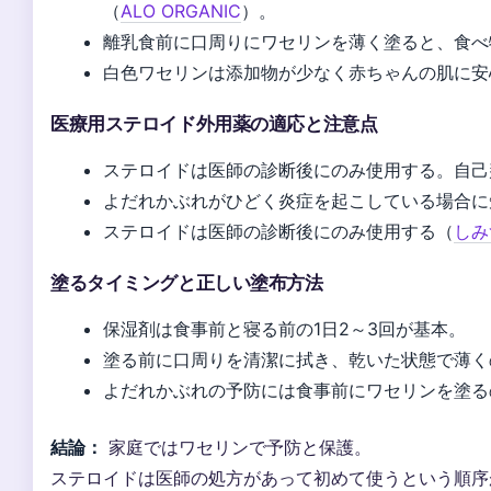
（
ALO ORGANIC
）。
離乳食前に口周りにワセリンを薄く塗ると、食べ
白色ワセリンは添加物が少なく赤ちゃんの肌に安
医療用ステロイド外用薬の適応と注意点
ステロイドは医師の診断後にのみ使用する。自己
よだれかぶれがひどく炎症を起こしている場合に
ステロイドは医師の診断後にのみ使用する（
しみ
塗るタイミングと正しい塗布方法
保湿剤は食事前と寝る前の1日2～3回が基本。
塗る前に口周りを清潔に拭き、乾いた状態で薄く
よだれかぶれの予防には食事前にワセリンを塗るのが
結論：
家庭ではワセリンで予防と保護。
ステロイドは医師の処方があって初めて使うという順序