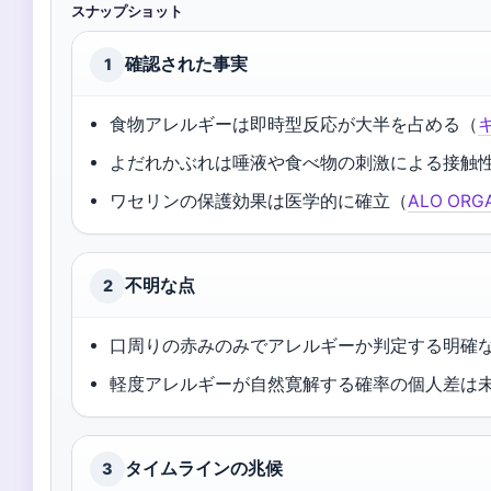
スナップショット
確認された事実
1
食物アレルギーは即時型反応が大半を占める（
よだれかぶれは唾液や食べ物の刺激による接触
ワセリンの保護効果は医学的に確立（
ALO OR
不明な点
2
口周りの赤みのみでアレルギーか判定する明確
軽度アレルギーが自然寛解する確率の個人差は
タイムラインの兆候
3