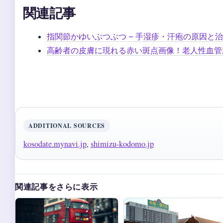
関連記事
指関節かゆいぶつぶつ – 手湿疹・汗疱の原因と
高齢者の皮膚に現れる赤い斑点画像！老人性血管
ADDITIONAL SOURCES
kosodate.mynavi.jp
,
shimizu-kodomo.jp
関連記事をさらに表示