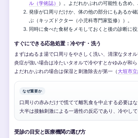
ル（学術誌）
）。よだれかぶれの可能性も含め、
発疹が口周りだけか、体の他の部分にもあるか確
ぶ（キッズドクター（小児科専門家監修））。
同時に食べた食材をメモしておくと後の診断に役
すぐにできる応急処置：冷やす・洗う
まずはぬるま湯で口周りをやさしく洗い、清潔なタオル
炎症が強い場合は冷たいタオルで冷やすとかゆみが和ら
よだれかぶれの場合は保湿と刺激除去が第一（
大垣市立
なぜ重要か
口周りの赤みだけで慌てて離乳食を中止する必要はな
大半は接触刺激による一過性の反応であり、冷やして
受診の目安と医療機関の選び方