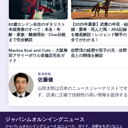
62歳ロンドン在住のギタリスト
【2025年最新】武豊の年収・結
布袋寅泰のすべて：本名・年
婚・愛車・死んだ馬・JRA記録
齢・家族・離婚理由・Char比較
を徹底解説！レジェンド騎手の
まで完全解説
全てがわかる！
Mauloa Acai and Cafe – 大阪梅
佐野渓の経歴や双子の兄・佐野
田アサイーボウル老舗店完全ガ
岳との関係を解説
イド
筆者情報
佐藤健
山田太郎は日本のニュースジャーナリストです
す。読者に正確で信頼性の高い情報を提供する
ジャパンムオルンイングニュース
ジャパンムオルンイングニュース はニュース、ガイド、分析をモダンなニュ