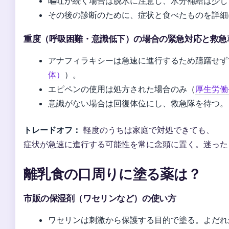
嘔吐が続く場合は脱水に注意し、水分補給は少し
その後の診断のために、症状と食べたものを詳細
重度（呼吸困難・意識低下）の場合の緊急対応と救急
アナフィラキシーは急速に進行するため躊躇せず1
体）
）。
エピペンの使用は処方された場合のみ（
厚生労働
意識がない場合は回復体位にし、救急隊を待つ。
トレードオフ：
軽度のうちは家庭で対処できても、
症状が急速に進行する可能性を常に念頭に置く。迷った
離乳食の口周りに塗る薬は？
市販の保湿剤（ワセリンなど）の使い方
ワセリンは刺激から保護する目的で塗る。よだれ