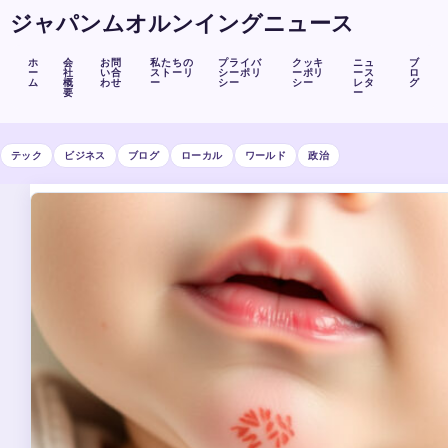
ジャパンムオルンイングニュース
ホ
会
お問
私たちの
プライバ
クッキ
ニュ
ブ
ー
社
い合
ストーリ
シーポリ
ーポリ
ース
ロ
ム
概
わせ
ー
シー
シー
レタ
グ
要
ー
テック
ビジネス
ブログ
ローカル
ワールド
政治