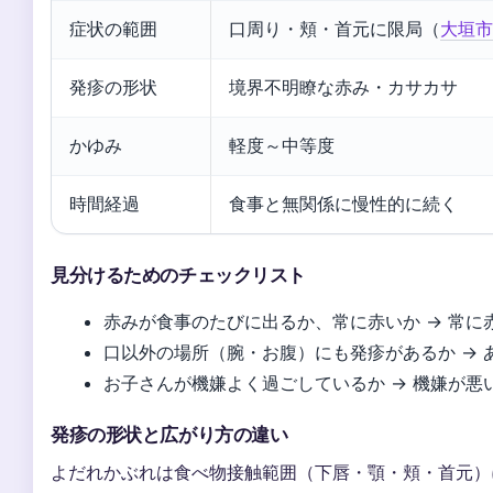
症状の範囲
口周り・頬・首元に限局（
大垣市
発疹の形状
境界不明瞭な赤み・カサカサ
かゆみ
軽度～中等度
時間経過
食事と無関係に慢性的に続く
見分けるためのチェックリスト
赤みが食事のたびに出るか、常に赤いか → 常に
口以外の場所（腕・お腹）にも発疹があるか → 
お子さんが機嫌よく過ごしているか → 機嫌が
発疹の形状と広がり方の違い
よだれかぶれは食べ物接触範囲（下唇・顎・頬・首元）