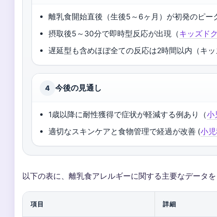
離乳食開始直後（生後5～6ヶ月）が初発のピーク
摂取後5～30分で即時型反応が出現（
キッズド
遅延型も含めほぼ全ての反応は2時間以内（キッ
今後の見通し
4
1歳以降に耐性獲得で症状が軽減する例あり（
小
適切なスキンケアと食物管理で経過が改善 (
小児
以下の表に、離乳食アレルギーに関する主要なデータを
項目
詳細