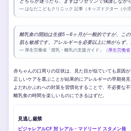
どちらか迷ったら、まずはワセリンで保護しなが
— はなだこどもクリニック 記事（キッズドクター（小
離乳食の開始は生後5～6ヶ月が一般的ですが、こ
肌も敏感です。アレルギーを必要以上に怖がらず、
— 厚生労働省「授乳・離乳の支援ガイド」（
厚生労働省
赤ちゃんの口周りの症状は、見た目が似ていても原因が
正しいケアを選ぶことが結果的にアレルギーの早期発見
よだれかぶれへの対策を習慣化することで、不必要な不
離乳食の時間を楽しいものにできるはずだ。
見逃し厳禁
ビジャレアルCF 対 レアル・マドリード スタメン発