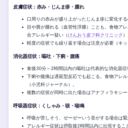
皮膚症状：赤み・じんま疹・腫れ
口周りの赤みが盛り上がったじんま疹に変化する
目や唇が腫れる（血管性浮腫）ことも。食物アレ
合アレルギー疑い（
けんおう皮フ科クリニック
）
軽度の症状でも繰り返す場合は注意が必要（キッ
消化器症状：嘔吐・下痢・腹痛
食後30分～2時間以内の嘔吐は代表的な消化器症
下痢や腹痛は遅延型反応でも起こる。食物アレル
（小児科ジャーナル）。
複数の症状が同時に出た場合はアナフィラキシー
呼吸器症状：くしゃみ・咳・喘鳴
呼吸が苦しそう、ゼーゼーいう音がする場合は緊
アレルギー症状は摂取後2時間以内に出現するこ