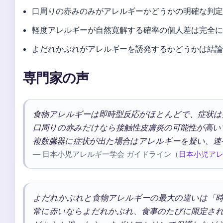
口周りの赤みのみがアレルギーかどうかの明確な判
軽度アレルギーが自然寛解する確率の個人差は完全
よだれかぶれがアレルギーを誘発するかどうかは結
専門家の声
食物アレルギーは即時型反応がほとんどで、症状は
口周りの赤みだけなら接触性皮膚炎の可能性が高い
複数臓器に症状が出た場合はアレルギーを疑い、速
— 日本小児アレルギー学会 ガイドライン（
日本小児ア
よだれかぶれと食物アレルギーの最大の違いは「時
常に赤いならよだれかぶれ、食事のたびに限定さ