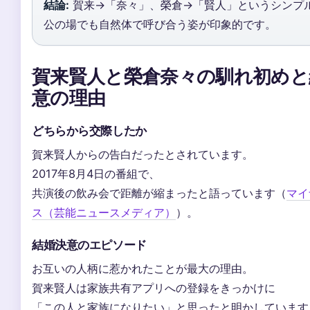
結論:
賀来→「奈々」、榮倉→「賢人」というシンプ
公の場でも自然体で呼び合う姿が印象的です。
賀来賢人と榮倉奈々の馴れ初めと
意の理由
どちらから交際したか
賀来賢人からの告白だったとされています。
2017年8月4日の番組で、
共演後の飲み会で距離が縮まったと語っています（
マイ
ス（芸能ニュースメディア）
）。
結婚決意のエピソード
お互いの人柄に惹かれたことが最大の理由。
賀来賢人は家族共有アプリへの登録をきっかけに
「この人と家族になりたい」と思ったと明かしています