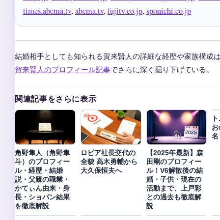
times.abema.tv
,
abema.tv
,
fujitv.co.jp
,
sponichi.co.jp
結婚相手としても知られる賀来賢人の詳細な経歴や家族構成
賀来賢人のプロフィール記事
でさらに深く掘り下げている。
関連記事をさらに表示
ト
お
名
角野隼人（角野隼
ロピア社長交代の
【2025年最新】森
斗）のプロフィー
全貌 高木勇輔から
田剛のプロフィー
ル・経歴・結婚
大久保恒夫へ
ル！V6解散後の結
説・父親の職業・
婚・子供・現在の
かてぃん由来・身
活動まで、上戸彩
長・ショパン結果
との過去も徹底解
を徹底解説
説