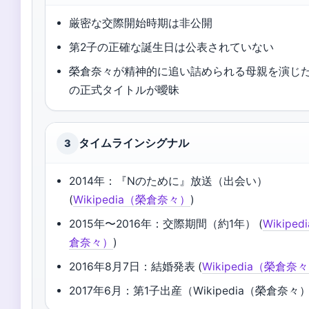
厳密な交際開始時期は非公開
第2子の正確な誕生日は公表されていない
榮倉奈々が精神的に追い詰められる母親を演じ
の正式タイトルが曖昧
タイムラインシグナル
3
2014年：『Nのために』放送（出会い）
(
Wikipedia（榮倉奈々）
)
2015年〜2016年：交際期間（約1年） (
Wikipe
倉奈々）
)
2016年8月7日：結婚発表 (
Wikipedia（榮倉奈
2017年6月：第1子出産（Wikipedia（榮倉奈々