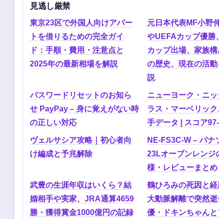
見逃し厳禁
東京23区で外国人向けアパー
元日本代表MF小野
トを借りるための完全ガイ
やUEFAカップ優勝
ド：手順・費用・注意点と
カップ出場、家族構
2025年の最新相場を解説
の歴史、現在の活動
説
パスワードリセットのお知ら
ニューヨーク・ニック
せ PayPay – 身に覚えがない時
ラス・マーベリックス
の正しい対応
手データ | スコア97-
ヴェルサシア攻略｜初心者向
NE-FS3C-W – パ
け編成と予兆解除
23Lオーブンレンジ
様・レビューまとめ
武豊の生涯年収はいくら？結
鶴ひろみの死因と経
婚相手や実家、JRA通算4659
大動脈解離で突然逝
勝・獲得賞金1000億円の記録
優・ドキンちゃんと