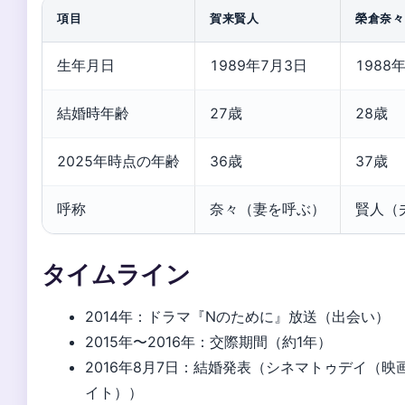
項目
賀来賢人
榮倉奈々
生年月日
1989年7月3日
1988
結婚時年齢
27歳
28歳
2025年時点の年齢
36歳
37歳
呼称
奈々（妻を呼ぶ）
賢人（
タイムライン
2014年
：ドラマ『Nのために』放送（出会い）
2015年〜2016年
：交際期間（約1年）
2016年8月7日
：結婚発表（シネマトゥデイ（映
イト））