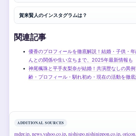
賀来賢人のインスタグラムは？
関連記事
優香のプロフィールを徹底解説！結婚・子供・年
んとの関係や生い立ちまで、2025年最新情報も
神尾楓珠と平手友梨奈が結婚！共演歴なしの異例
齢・プロフィール・馴れ初め・現在の活動を徹底
ADDITIONAL SOURCES
mdpr.jp
,
news.yahoo.co.jp
,
nishispo.nishinippon.co.jp
,
oricon