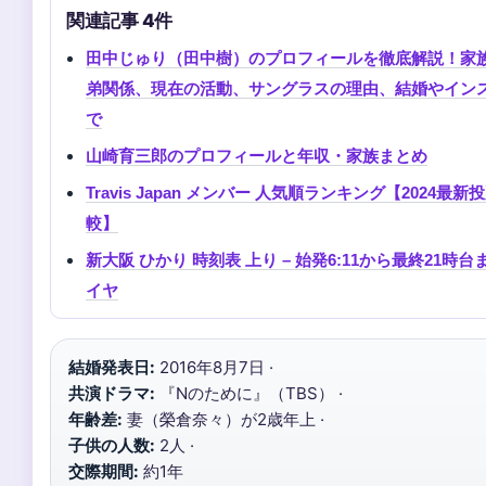
関連記事 4件
田中じゅり（田中樹）のプロフィールを徹底解説！家
弟関係、現在の活動、サングラスの理由、結婚やイン
で
山崎育三郎のプロフィールと年収・家族まとめ
Travis Japan メンバー 人気順ランキング【2024最
較】
新大阪 ひかり 時刻表 上り – 始発6:11から最終21時
イヤ
結婚発表日:
2016年8月7日 ·
共演ドラマ:
『Nのために』（TBS） ·
年齢差:
妻（榮倉奈々）が2歳年上 ·
子供の人数:
2人 ·
交際期間:
約1年