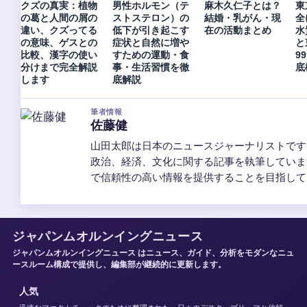
クズの真実：植物
男性ホルモン（テ
麻木久仁子とは？
東
の葛と人間の屑の
ストステロン）の
結婚・乳がん・現
全
違い、クズってる
低下が引き起こす
在の活動まとめ
水
の意味、ゲスとの
症状と自然に増や
と
比較、漢字の使い
すための運動・食
9
分けまで完全解説
事・生活習慣を徹
底
します
底解説
筆者情報
佐藤健
山田太郎は日本のニュースジャーナリストです
政治、経済、文化に関する記事を執筆していま
で信頼性の高い情報を提供することを目指して
ジャパンムオルンイングニュース
ジャパンムオルンイングニュース はニュース、ガイド、分析をモダンなニュ
ースルーム構成で提供し、編集部が継続的に更新します。
人気