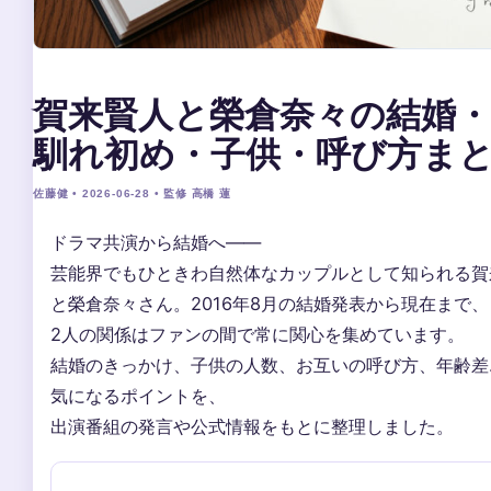
賀来賢人と榮倉奈々の結婚・
馴れ初め・子供・呼び方ま
佐藤健 • 2026-06-28 • 監修 高橋 蓮
ドラマ共演から結婚へ——
芸能界でもひときわ自然体なカップルとして知られる賀
と榮倉奈々さん。2016年8月の結婚発表から現在まで、
2人の関係はファンの間で常に関心を集めています。
結婚のきっかけ、子供の人数、お互いの呼び方、年齢差
気になるポイントを、
出演番組の発言や公式情報をもとに整理しました。