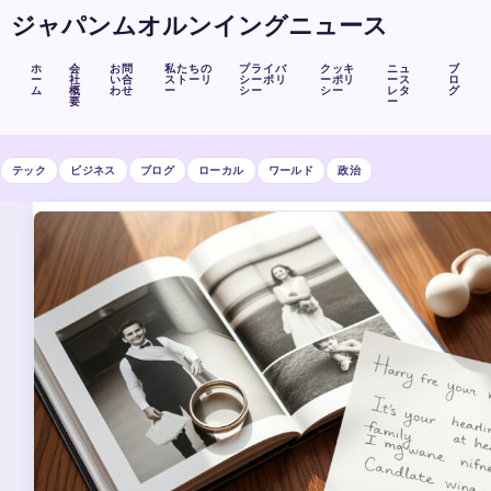
ジャパンムオルンイングニュース
ホ
会
お問
私たちの
プライバ
クッキ
ニュ
ブ
ー
社
い合
ストーリ
シーポリ
ーポリ
ース
ロ
ム
概
わせ
ー
シー
シー
レタ
グ
要
ー
テック
ビジネス
ブログ
ローカル
ワールド
政治