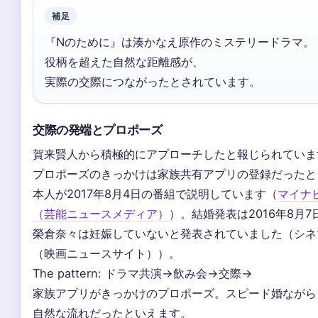
補足
『Nのために』は湊かなえ原作のミステリードラマ。
役柄を超えた自然な距離感が、
実際の交際につながったとされています。
交際の発端とプロポーズ
賀来賢人から積極的にアプローチしたと報じられていま
プロポーズのきっかけは家族共有アプリの登録だったと
本人が2017年8月4日の番組で説明しています（
マイナ
（芸能ニュースメディア）
）。結婚発表は2016年8月
榮倉奈々は妊娠していないと発表されていました（シネ
（映画ニュースサイト））。
The pattern: ドラマ共演→飲み会→交際→
家族アプリがきっかけのプロポーズ。スピード婚ながら
自然な流れだったといえます。