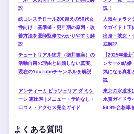
説
説！
総コレステロール200超えの50代女
人気キャラク
性向け｜基準値・更年期の原因・改
全ガイド！正
善方法を医師監修でわかりやすく解
出身・彼女・
説
底解説
チュートリアル徳井（徳井義実）の
【2025年最
活動自粛の理由と結婚しない真実、
ンサーの結婚
現在のYouTubeチャンネルを解説
気になる真相
説
アンティーカ ピッツェリア ダ ミケ
東京の水道水
ーレ 恵比寿 | メニュー・予約なし・
水質ガイドラ
口コミ・アクセス完全ガイド
99.9%合格
よくある質問