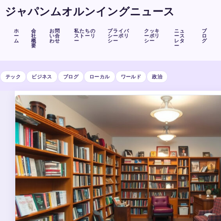
ジャパンムオルンイングニュース
ホ
会
お問
私たちの
プライバ
クッキ
ニュ
ブ
ー
社
い合
ストーリ
シーポリ
ーポリ
ース
ロ
ム
概
わせ
ー
シー
シー
レタ
グ
要
ー
テック
ビジネス
ブログ
ローカル
ワールド
政治