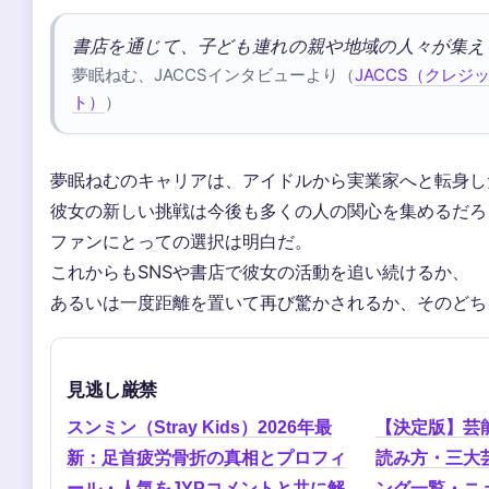
書店を通じて、子ども連れの親や地域の人々が集え
夢眠ねむ、JACCSインタビューより（
JACCS（クレ
ト）
）
夢眠ねむのキャリアは、アイドルから実業家へと転身し
彼女の新しい挑戦は今後も多くの人の関心を集めるだろ
ファンにとっての選択は明白だ。
これからもSNSや書店で彼女の活動を追い続けるか、
あるいは一度距離を置いて再び驚かされるか、そのどち
見逃し厳禁
スンミン（Stray Kids）2026年最
【決定版】芸
新：足首疲労骨折の真相とプロフィ
読み方・三大
ール・人気をJYPコメントと共に解
ング一覧・ニ