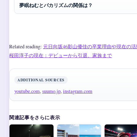
夢眠ねむとバカリズムの関係は？
Related reading:
元日向坂46影山優佳の卒業理由や現在の
桜田淳子の現在：デビューから引退、家族まで
ADDITIONAL SOURCES
youtube.com
,
suumo.jp
,
instagram.com
関連記事をさらに表示