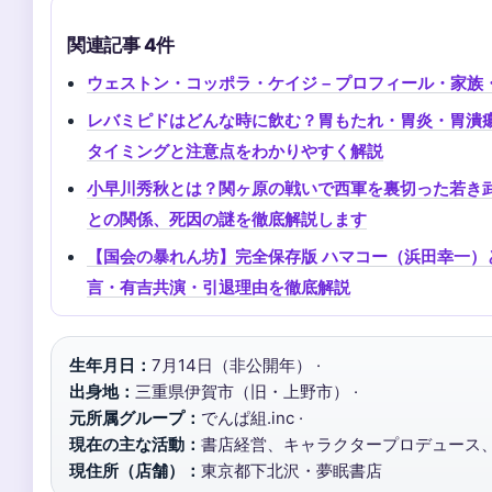
関連記事 4件
ウェストン・コッポラ・ケイジ – プロフィール・家族
レバミピドはどんな時に飲む？胃もたれ・胃炎・胃潰
タイミングと注意点をわかりやすく解説
小早川秀秋とは？関ヶ原の戦いで西軍を裏切った若き
との関係、死因の謎を徹底解説します
【国会の暴れん坊】完全保存版 ハマコー（浜田幸一）
言・有吉共演・引退理由を徹底解説
生年月日：
7月14日（非公開年） ·
出身地：
三重県伊賀市（旧・上野市） ·
元所属グループ：
でんぱ組.inc ·
現在の主な活動：
書店経営、キャラクタープロデュース、
現住所（店舗）：
東京都下北沢・夢眠書店