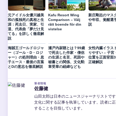
元アイドル女優川越美
Kafu Resort Wing
新庄剛志のマス
和の孤独死の真相と生
Comparison – Välj
や年収、覚醒選
涯：死去日、実家、引
rätt boende för din
説
退、代表曲「夢だけ見
vistelse
てる」を詳しく徹底解
説
海賊王ゴールドロジャ
瀬戸内寂聴とは？99歳
女性内臓イラス
ー（ゴール・D・ロジ
で死去した作家・僧侶
りやすい – 子宮
ャー）の処刑理由・息
の生涯と名言、死因や
位置を正面背面3
子エース・最後の言葉
秘書との関係、文化勲
正確解説
とDの意志を徹底解説
章受章の経緯なども
筆者情報
佐藤健
山田太郎は日本のニュースジャーナリストです
文化に関する記事を執筆しています。読者に正
することを目指しています。