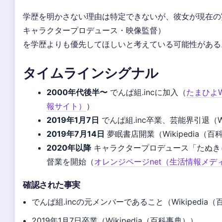
学歴を明かさない理由は特定できないが、彼女が現在の
キャラクタープロデュース・映像監督）
を学歴よりも優先してほしいと考えている可能性がある
タイムラインシグナル
2000年代後半〜
でんぱ組.incに加入（
たまひよ
報サイト）
）
2019年1月7日
でんぱ組.inc卒業、芸能界引退（Wi
2019年7月14日
夢眠書店開業（Wikipedia（
2020年以降
キャラクタープロデュース「たぬき
督業を開始（
オレンジページnet（生活情報メデ
確認された事実
でんぱ組.incの元メンバーであること（Wikipedia
2019年1月7日卒業（Wikipedia（百科事典））