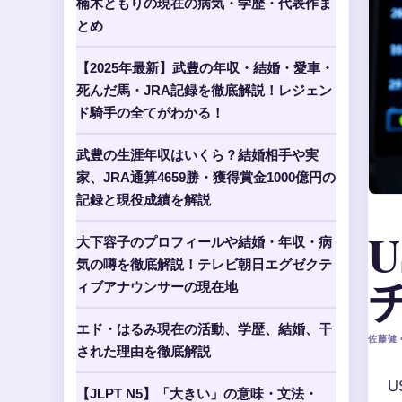
楠木ともりの現在の病気・学歴・代表作ま
とめ
【2025年最新】武豊の年収・結婚・愛車・
死んだ馬・JRA記録を徹底解説！レジェン
ド騎手の全てがわかる！
武豊の生涯年収はいくら？結婚相手や実
家、JRA通算4659勝・獲得賞金1000億円の
記録と現役成績を解説
U
大下容子のプロフィールや結婚・年収・病
気の噂を徹底解説！テレビ朝日エグゼクテ
ィブアナウンサーの現在地
エド・はるみ現在の活動、学歴、結婚、干
佐藤健 •
された理由を徹底解説
U
【JLPT N5】「大きい」の意味・文法・