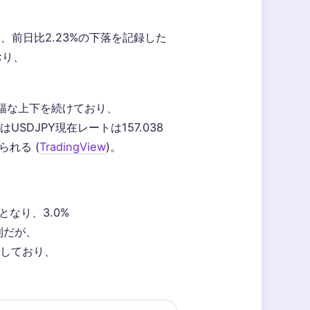
おり、前日比2.23%の下落を記録した
おり、
で小幅な上下を続けており、
USDJPY現在レートは157.038
られる (
TradingView
)。
となり、3.0%
利だが、
討しており、