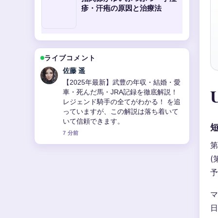
疹・汗疱の原因と治療法
ライブコメント
伊藤 芽衣
【2025年最新版】大宮駅周辺完全ガイ
ド：観光・グルメ・お土産・治安・住
みやすさを徹底解説総まとめ！ の背景
説明が助かります。ライブ更新を続け
てください。
9 分前
第
(
予
マ
日