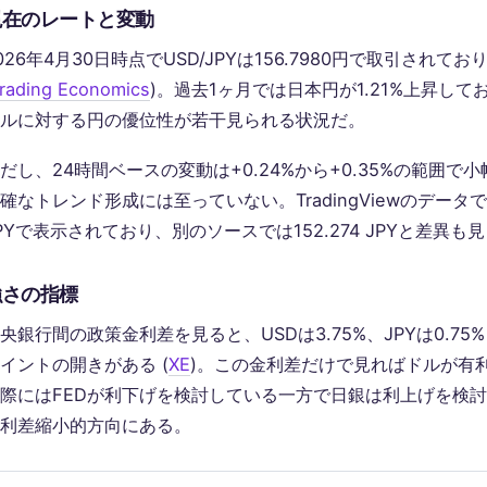
現在のレートと変動
026年4月30日時点でUSD/JPYは156.7980円で取引されて
rading Economics
)。過去1ヶ月では日本円が1.21%上昇して
ルに対する円の優位性が若干見られる状況だ。
だし、24時間ベースの変動は+0.24%から+0.35%の範囲
確なトレンド形成には至っていない。TradingViewのデータでは
PYで表示されており、別のソースでは152.274 JPYと差異も見
強さの指標
央銀行間の政策金利差を見ると、USDは3.75%、JPYは0.75%
イントの開きがある (
XE
)。この金利差だけで見ればドルが有
際にはFEDが利下げを検討している一方で日銀は利上げを検
利差縮小的方向にある。