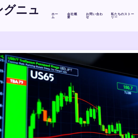
ングニュ
ホー
会社概
お問い合わ
私たちのストー
ム
要
せ
リー