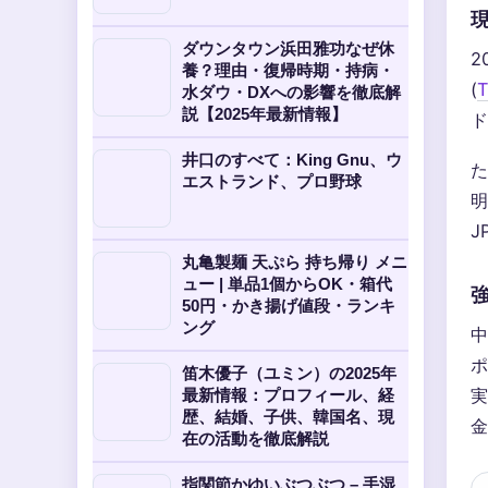
ダウンタウン浜田雅功なぜ休
2
養？理由・復帰時期・持病・
(
T
水ダウ・DXへの影響を徹底解
説【2025年最新情報】
ド
井口のすべて：King Gnu、ウ
た
エストランド、プロ野球
明
J
丸亀製麺 天ぷら 持ち帰り メニ
ュー | 単品1個からOK・箱代
50円・かき揚げ値段・ランキ
ング
中
ポ
笛木優子（ユミン）の2025年
実
最新情報：プロフィール、経
歴、結婚、子供、韓国名、現
金
在の活動を徹底解説
指関節かゆいぶつぶつ – 手湿