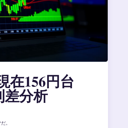
現在156円台
利差分析
マだ。