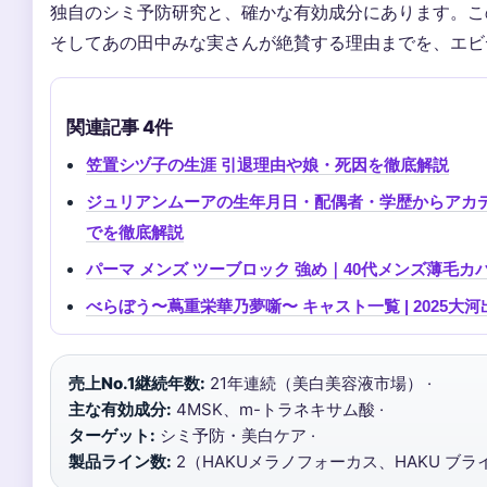
独自のシミ予防研究と、確かな有効成分にあります。こ
そしてあの田中みな実さんが絶賛する理由までを、エビ
関連記事 4件
笠置シヅ子の生涯 引退理由や娘・死因を徹底解説
ジュリアンムーアの生年月日・配偶者・学歴からアカ
でを徹底解説
パーマ メンズ ツーブロック 強め｜40代メンズ薄毛
べらぼう〜蔦重栄華乃夢噺〜 キャスト一覧 | 2025大
売上No.1継続年数:
21年連続（美白美容液市場） ·
主な有効成分:
4MSK、m-トラネキサム酸 ·
ターゲット:
シミ予防・美白ケア ·
製品ライン数:
2（HAKUメラノフォーカス、HAKU ブ