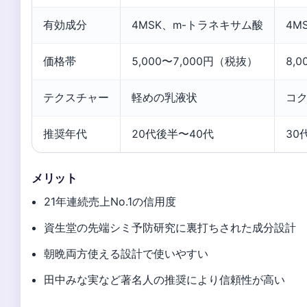
有効成分
4MSK、m-トラネキサム酸
4M
価格帯
5,000〜7,000円（税抜）
8,
テクスチャー
軽めの乳液状
コ
推奨年代
20代後半〜40代
30
メリット
21年連続売上No.1の信用度
資生堂の先端シミ予防研究に裏打ちされた成分設計
朝晩両方使える設計で使いやすい
田中みな実など著名人の推奨により信頼性が高い