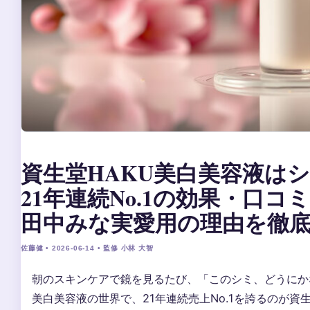
資生堂HAKU美白美容液は
21年連続No.1の効果・口コ
田中みな実愛用の理由を徹
佐藤健 • 2026-06-14 • 監修 小林 大智
朝のスキンケアで鏡を見るたび、「このシミ、どうにか
美白美容液の世界で、21年連続売上No.1を誇るのが資