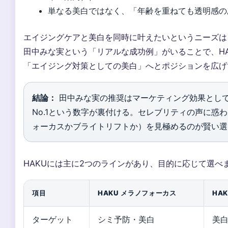
単なる美白ではなく、「年齢を重ねても透明感の
エイジングケアと美白を同時に叶えたいというニーズは
田中みな実という「リアルな成功例」がいることで、H
「エイジング対策としての美白」へとポジションを広げ
結論：
田中みな実の推奨はマーケティング効果として
No.1という数字が裏付ける。セレブリティの声に惑
ォーカスかブライトリフトか）を見極めるのが賢い選
HAKUには主に2つのラインがあり、目的に応じて選べ
項目
HAKU メラノフォーカス
HA
ターゲット
シミ予防・美白
美