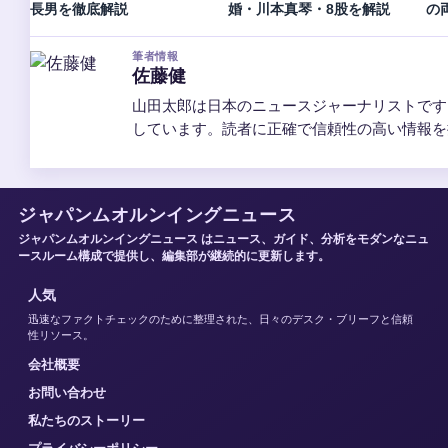
長男を徹底解説
婚・川本真琴・8股を解説
の
筆者情報
佐藤健
山田太郎は日本のニュースジャーナリストです
しています。読者に正確で信頼性の高い情報を
ジャパンムオルンイングニュース
ジャパンムオルンイングニュース はニュース、ガイド、分析をモダンなニュ
ースルーム構成で提供し、編集部が継続的に更新します。
人気
迅速なファクトチェックのために整理された、日々のデスク・ブリーフと信頼
性リソース。
会社概要
お問い合わせ
私たちのストーリー