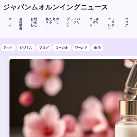
ジャパンムオルンイングニュース
ホ
会
お問
私たちの
プライバ
クッキ
ニュ
ブ
ー
社
い合
ストーリ
シーポリ
ーポリ
ース
ロ
ム
概
わせ
ー
シー
シー
レタ
グ
要
ー
テック
ビジネス
ブログ
ローカル
ワールド
政治