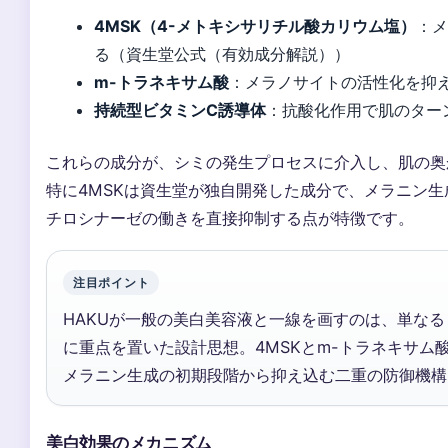
4MSK（4-メトキシサリチル酸カリウム塩）
：メ
る（資生堂公式（有効成分解説））
m-トラネキサム酸
：メラノサイトの活性化を抑
持続型ビタミンC誘導体
：抗酸化作用で肌のター
これらの成分が、シミの発生プロセスに介入し、肌の奥
特に4MSKは資生堂が独自開発した成分で、メラニン
チロシナーゼの働きを直接抑制する点が特徴です。
注目ポイント
HAKUが一般の美白美容液と一線を画すのは、単な
に重点を置いた設計思想。4MSKとm-トラネキサム
メラニン生成の初期段階から抑え込む二重の防御機構
美白効果のメカニズム