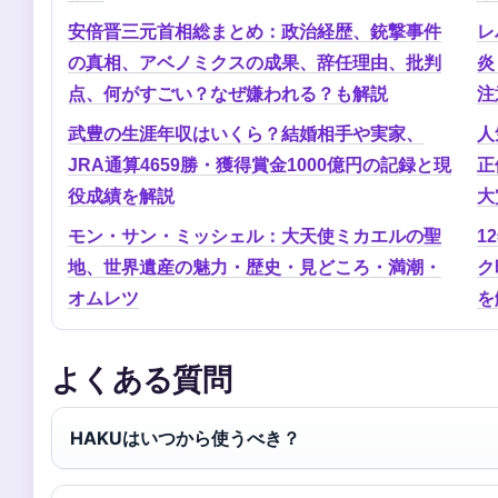
安倍晋三元首相総まとめ：政治経歴、銃撃事件
レ
の真相、アベノミクスの成果、辞任理由、批判
炎
点、何がすごい？なぜ嫌われる？も解説
注
武豊の生涯年収はいくら？結婚相手や実家、
人
JRA通算4659勝・獲得賞金1000億円の記録と現
正
役成績を解説
大
モン・サン・ミッシェル：大天使ミカエルの聖
1
地、世界遺産の魅力・歴史・見どころ・満潮・
ク
オムレツ
を
よくある質問
HAKUはいつから使うべき？