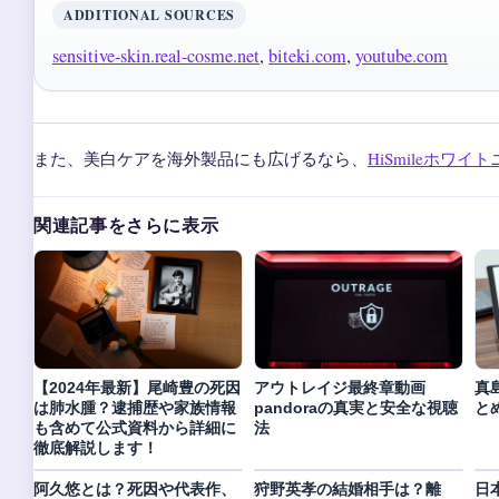
ADDITIONAL SOURCES
sensitive-skin.real-cosme.net
,
biteki.com
,
youtube.com
また、美白ケアを海外製品にも広げるなら、
HiSmileホワ
関連記事をさらに表示
【2024年最新】尾崎豊の死因
アウトレイジ最終章動画
真
は肺水腫？逮捕歴や家族情報
pandoraの真実と安全な視聴
と
も含めて公式資料から詳細に
法
徹底解説します！
阿久悠とは？死因や代表作、
狩野英孝の結婚相手は？離
日