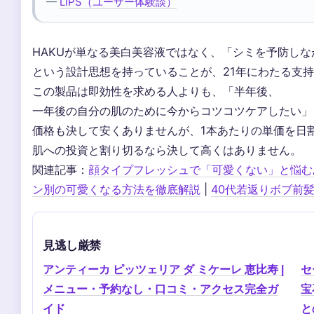
—
LIPS（ユーザー体験談）
HAKUが単なる美白美容液ではなく、「シミを予防し
という設計思想を持っていることが、21年にわたる支
この製品は即効性を求める人よりも、「半年後、
一年後の自分の肌のために今からコツコツケアしたい」
価格も決して安くありませんが、1本あたりの単価を日割
肌への投資と割り切るなら決して高くはありません。
関連記事：
顔タイプフレッシュで「可愛くない」と悩む
ン別の可愛くなる方法を徹底解説
|
40代若返りボブ前
見逃し厳禁
アンティーカ ピッツェリア ダ ミケーレ 恵比寿 |
セ
メニュー・予約なし・口コミ・アクセス完全ガ
宝
イド
と