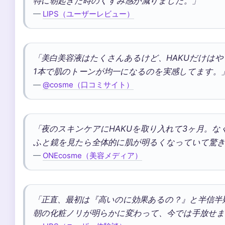
特に朝起きた時のくすみ感が減りました。」
—
LIPS（ユーザーレビュー）
「美白美容液はたくさんあるけど、HAKUだけは
1本で肌のトーンが均一になるのを実感してます。
—
@cosme（口コミサイト）
「夜のスキンケアにHAKUを取り入れて3ヶ月。な
ふと鏡を見たら全体的に肌が明るくなっていて驚
—
ONEcosme（美容メディア）
「正直、最初は『高いのに効果あるの？』と半信半
朝の化粧ノリが明らかに変わって、今では手放せま