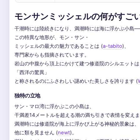
モンサンミッシェルの何がすご
干潮時には陸続きになり、満潮時には海に浮かぶ小島—
この特異な地形が、モン・サン・
ミッシェルの最大の魅力であることは (
a-tabito
)、
専門家からも指摘されています。
岩山の中腹から頂上にかけて建つ修道院のシルエットは
「西洋の驚異」
と称されるのにふさわしい謎めいた美しさを誇ります (
独特の立地
サン・マロ湾に浮かぶこの小島は、
干満差14メートルを超える潮の満ち引きで表情を変え
満潮時には修道院が海上に浮かび上がる神秘的景象は、
他に類を見ません (
newt
)。