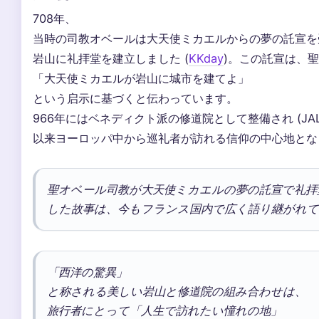
708年、
当時の司教オベールは大天使ミカエルからの夢の託宣を
岩山に礼拝堂を建立しました (
KKday
)。この託宣は、
「大天使ミカエルが岩山に城市を建てよ」
という启示に基づくと伝わっています。
966年にはベネディクト派の修道院として整備され (JAL o
以来ヨーロッパ中から巡礼者が訪れる信仰の中心地とな
聖オベール司教が大天使ミカエルの夢の託宣で礼拝
した故事は、今もフランス国内で広く語り継がれ
「西洋の驚異」
と称される美しい岩山と修道院の組み合わせは、
旅行者にとって「人生で訪れたい憧れの地」