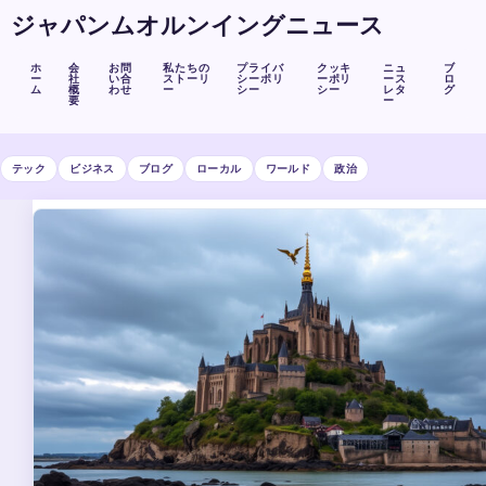
ジャパンムオルンイングニュース
ホ
会
お問
私たちの
プライバ
クッキ
ニュ
ブ
ー
社
い合
ストーリ
シーポリ
ーポリ
ース
ロ
ム
概
わせ
ー
シー
シー
レタ
グ
要
ー
テック
ビジネス
ブログ
ローカル
ワールド
政治