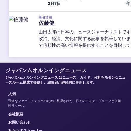
3月7日
年
筆者情報
佐藤健
山田太郎は日本のニュースジャーナリストです
政治、経済、文化に関する記事を執筆していま
で信頼性の高い情報を提供することを目指して
ジャパンムオルンイングニュース
ジャパンムオルンイングニュース はニュース、ガイド、分析をモダンなニュ
ースルーム構成で提供し、編集部が継続的に更新します。
人気
迅速なファクトチェックのために整理された、日々のデスク・ブリーフと信頼
性リソース。
会社概要
お問い合わせ
私たちのストーリー