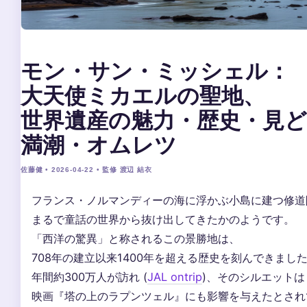
モン・サン・ミッシェル：
大天使ミカエルの聖地、
世界遺産の魅力・歴史・見
満潮・オムレツ
佐藤健 • 2026-04-22 • 監修 渡辺 結衣
フランス・ノルマンディーの海に浮かぶ小島に建つ修道
まるで童話の世界から抜け出してきたかのようです。
「西洋の驚異」と称されるこの景勝地は、
708年の建立以来1400年を超える歴史を刻んできまし
年間約300万人が訪れ (
JAL ontrip
)、そのシルエットは D
映画『塔の上のラプンツェル』にも影響を与えたとされて