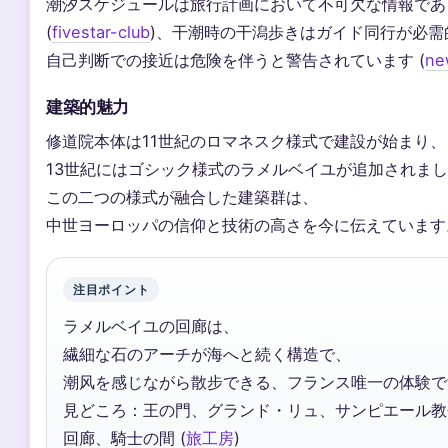
潮汐スケジュールは旅行計画において不可欠な情報であ
(
fivestar-club
)、干潮時の干潟歩きはガイド同行が必需
自己判断での接近は危険を伴うと警告されています (
ne
建築的魅力
修道院本体は11世紀のロマネスク様式で建設が始まり、
13世紀にはゴシック様式のラメルベイユが追加されました
この二つの様式が融合した建築群は、
中世ヨーロッパの信仰と技術の高さを今に伝えています
注目ポイント
ラメルベイユの回廊は、
繊細な石のアーチが海へと続く構造で、
潮风を感じながら散步できる、フランス唯一の体験で
見どころ：王の門、グランド・リュ、サンピエール教
回廊、騎士の間 (
旅工房
)