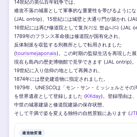
14世紀の英仏百年戦争では、
难攻不落の城塞として軍事的な重要性を帯びるようにな
(JAL ontrip)。15世紀には城壁と大通り門が築かれ (JAL 
16世紀には再び修道院として复兴기도 했습니다 (JAL ont
1789年のフランス革命後は修道院が国有化され、
反体制派を収監する刑務所として転用されました
(
tourismejaponais
)。この时期の監獄生活を再現した
現在も島内の歴史博物館で見学できます (JAL ontrip)。
19世紀に入り信仰の地として再興され、
1874年には歴史建造物に指定されました。
1979年、UNESCOは「モン・サン・ミッシェルとその
を世界遺産として登録しました (
KKday
)。登録理由は、
中世の城塞建築と修道院建築の保存状態、
そして干満で姿を変える独特の自然景観にあります (
JT
建造物変遷