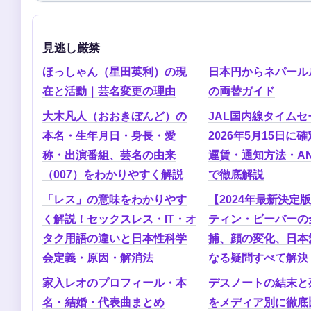
見逃し厳禁
ほっしゃん（星田英利）の現
日本円からネパール
在と活動｜芸名変更の理由
の両替ガイド
大木凡人（おおきぼんど）の
JAL国内線タイム
本名・生年月日・身長・愛
2026年5月15日に
称・出演番組、芸名の由来
運賃・通知方法・A
（007）をわかりやすく解説
で徹底解説
「レス」の意味をわかりやす
【2024年最新決定
く解説！セックスレス・IT・オ
ティン・ビーバーの
タク用語の違いと日本性科学
捕、顔の変化、日本
会定義・原因・解消法
なる疑問すべて解決
家入レオのプロフィール・本
デスノートの結末と
名・結婚・代表曲まとめ
をメディア別に徹底