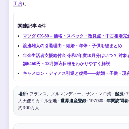
工房
)。
関連記事 4件
マツダ CX-80 – 価格・スペック・改良点・中古相場
渡邊雄太の引退理由・結婚・年俸・子供を総まとめ
年金生活者支援給付金 令和7年度10月分はいつ？ 対象
額5450円・12月振込日程をわかりやすく解説
キャメロン・ディアス引退と復帰――結婚・子供・現
場所:
フランス、ノルマンディー、サン・マロ湾 ·
起源:
7
大天使ミカエル聖地 ·
世界遺産登録:
1979年 ·
年間訪問者
約300万人