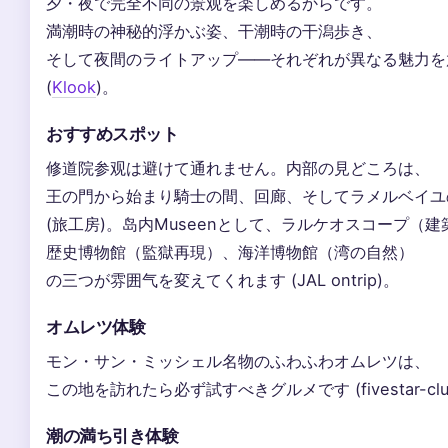
夕・夜で完全不同の景观を楽しめるからです。
満潮時の神秘的浮かぶ姿、干潮時の干潟歩き、
そして夜間のライトアップ——それぞれが異なる魅力を
(
Klook
)。
おすすめスポット
修道院参观は避けて通れません。内部の見どころは、
王の門から始まり騎士の間、回廊、そしてラメルベイユ
(旅工房)。岛内Museenとして、ラルケオスコープ（建
歴史博物館（監獄再現）、海洋博物館（湾の自然）
の三つが雰囲气を変えてくれます (JAL ontrip)。
オムレツ体験
モン・サン・ミッシェル名物のふわふわオムレツは、
この地を訪れたら必ず試すべきグルメです (fivestar-clu
潮の満ち引き体験