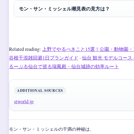
モン・サン・ミッシェル潮見表の見方は？
Related reading:
上野でやるべきこと15選！公園・動物園・
谷根千混雑回避1日プランガイド
·
仙台 観光 モデルコース 半
るーぷる仙台で巡る瑞鳳殿・仙台城跡の効率ルート
ADDITIONAL SOURCES
stworld.jp
モン・サン・ミッシェルの干満の神秘は、