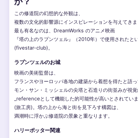
か？
この修道院の幻想的な外観は、
複数の文化的影響源にインスピレーションを与えてきま
最も有名なのは、DreamWorks のアニメ映画
『塔の上のラプンツェル』（2010年）で使用されたと
(fivestar-club)。
ラプンツェルのお城
映画の美術監督は、
フランスやヨーロッパ各地の建築から着想を得たと語っ
モン・サン・ミッシェルの尖塔と石造りの街並みが視覚
_referenceとして機能した的可能性が高いとされてい
(旅工房)。塔の上から海と街を見下ろす構図は、
満潮時に浮かぶ修道院の景象と重なります。
ハリーポッター関連