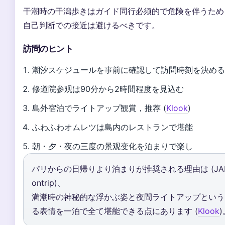
干潮時の干潟歩きはガイド同行必须的で危険を伴うため (n
自己判断での接近は避けるべきです。
訪問のヒント
潮汐スケジュールを事前に確認して訪問時刻を決め
修道院参观は90分から2時間程度を見込む
島外宿泊でライトアップ観賞，推荐 (
Klook
)
ふわふわオムレツは島内のレストランで堪能
朝・夕・夜の三度の景观变化を泊まりで楽し
パリからの日帰りより泊まりが推奨される理由は (JA
ontrip)、
満潮時の神秘的な浮かぶ姿と夜間ライトアップという
る表情を一泊で全て堪能できる点にあります (
Klook
)