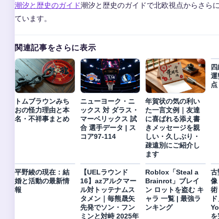
潮汐と歴史のガイド
潮汐と歴史のガイドで北欧視点からさら
ています。
関連記事をさらに表示
四
運
点
トムブラウンみち
ニューヨーク・ニ
年賀状の気の利い
おの怪力理由と本
ックス 対 ダラス・
た一言文例｜友達
名・不祥事まとめ
マーベリックス 試
に喜ばれる添え書
合 選手データ | ス
きメッセージを親
コア97-114
しい・久しぶり・
疎遠別にご紹介し
ます
平野綾の現在：結
【UELラウンド
Roblox「Steal a
古
婚と活動の最新情
16】azアルクマー
Brainrot」ブレイ
像
報
ル対トッテナムス
ン ロットを盗む キ
術
タメン｜毎熊晟矢
ャラ 一覧 | 最強ラ
ド
先発でソン・フン
ンキング
Y
ミンと対峙 2025年
を