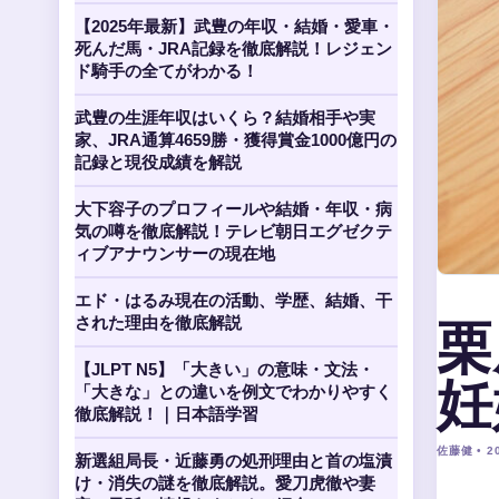
【2025年最新】武豊の年収・結婚・愛車・
死んだ馬・JRA記録を徹底解説！レジェン
ド騎手の全てがわかる！
武豊の生涯年収はいくら？結婚相手や実
家、JRA通算4659勝・獲得賞金1000億円の
記録と現役成績を解説
大下容子のプロフィールや結婚・年収・病
気の噂を徹底解説！テレビ朝日エグゼクテ
ィブアナウンサーの現在地
エド・はるみ現在の活動、学歴、結婚、干
栗
された理由を徹底解説
【JLPT N5】「大きい」の意味・文法・
妊
「大きな」との違いを例文でわかりやすく
徹底解説！｜日本語学習
佐藤健 • 20
新選組局長・近藤勇の処刑理由と首の塩漬
け・消失の謎を徹底解説。愛刀虎徹や妻