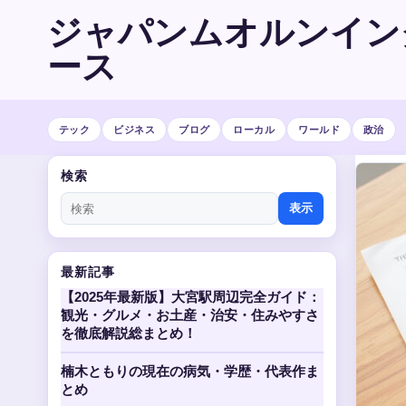
ジャパンムオルンイン
ース
テック
ビジネス
ブログ
ローカル
ワールド
政治
検索
表示
最新記事
【2025年最新版】大宮駅周辺完全ガイド：
観光・グルメ・お土産・治安・住みやすさ
を徹底解説総まとめ！
楠木ともりの現在の病気・学歴・代表作ま
とめ