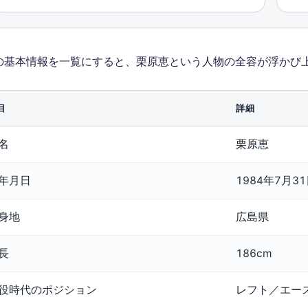
の基本情報を一覧にすると、栗原恵という人物の全容が浮かび
目
詳細
名
栗原恵
年月日
1984年7月3
身地
広島県
長
186cm
役時代のポジション
レフト／エー