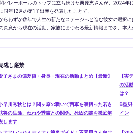
年間バレーボールのトップに立ち続けた栗原恵さんが、2024年
に同年12月の第1子出産を発表したことで、
からわずか数年で人生の新たなステージへと進む彼女の選択に
の真意から現在の活動、家族にまつわる最新情報までを、本人
見逃し厳禁
愛子さまの偏差値・身長・現在の活動まとめ【最新】
【実
の活動
は？
小早川秀秋とは？関ヶ原の戦いで西軍を裏切った若き
B型男
武将の生涯、ねねや秀吉との関係、死因の謎を徹底解
イン
説します
ヘアアレンジミディアム簡単ガイド：不器用さん向け
【20