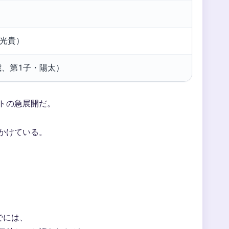
越光貴）
0歳、第1子・陽太）
トの急展開だ。
かけている。
でには、