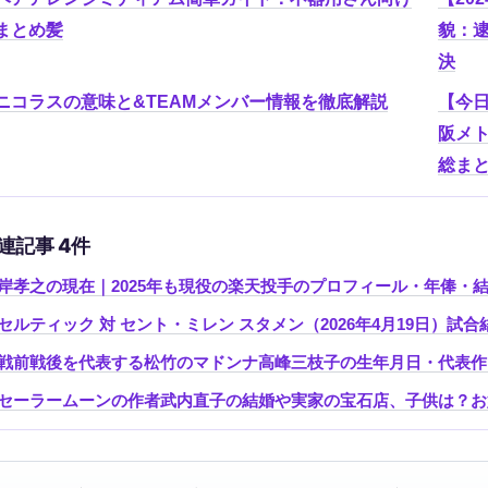
まとめ髪
貌：
決
ニコラスの意味と&TEAMメンバー情報を徹底解説
【今日
阪メ
総ま
連記事 4件
岸孝之の現在｜2025年も現役の楽天投手のプロフィール・年俸・
セルティック 対 セント・ミレン スタメン（2026年4月19日）
戦前戦後を代表する松竹のマドンナ高峰三枝子の生年月日・代表作
セーラームーンの作者武内直子の結婚や実家の宝石店、子供は？お