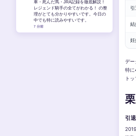
ド：観光・グルメ・お土産・治安・住
引
みやすさを徹底解説総まとめ！ を追っ
ていますが、この解説は落ち着いてい
て信頼できます。
結
9 分前
妊
デー
特に
トッ
栗
引退
20