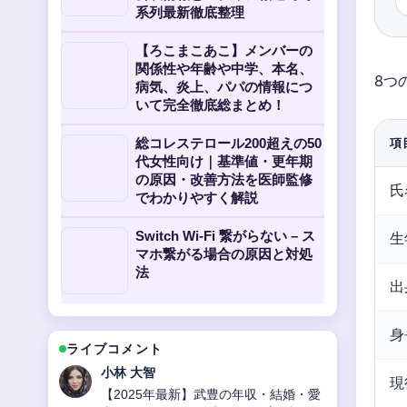
系列最新徹底整理
【ろこまこあこ】メンバーの
関係性や年齢や中学、本名、
8つ
病気、炎上、パパの情報につ
いて完全徹底総まとめ！
総コレステロール200超えの50
項
代女性向け｜基準値・更年期
の原因・改善方法を医師監修
氏
でわかりやすく解説
Switch Wi-Fi 繋がらない – ス
生
マホ繋がる場合の原因と対処
法
出
身
ライブコメント
田中 美咲
現
【2025年最新版】大宮駅周辺完全ガイ