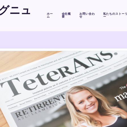
グニュ
ホー
会社概
お問い合わ
私たちのストー
ム
要
せ
ー