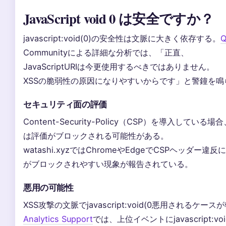
JavaScript void 0 は安全ですか？
javascript:void(0)の安全性は文脈に大きく依存する。
Q
Communityによる詳細な分析では、「正直、
JavaScriptURIは今更使用するべきではありません。
XSSの脆弱性の原因になりやすいからです」と警鐘を鳴
セキュリティ面の評価
Content-Security-Policy（CSP）を導入している場合、jav
は評価がブロックされる可能性がある。
watashi.xyzではChromeやEdgeでCSPヘッダー違反によりj
がブロックされやすい現象が報告されている。
悪用の可能性
XSS攻撃の文脈でjavascript:void(0悪用されるケ
Analytics Support
では、上位イベントにjavascript:void