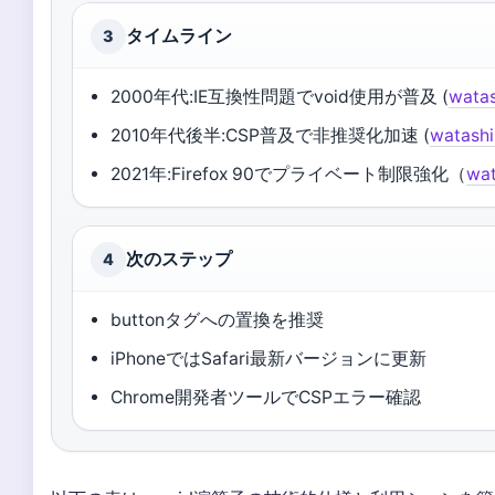
タイムライン
3
2000年代:IE互換性問題でvoid使用が普及 (
watas
2010年代後半:CSP普及で非推奨化加速 (
watashi
2021年:Firefox 90でプライベート制限強化（
wat
次のステップ
4
buttonタグへの置換を推奨
iPhoneではSafari最新バージョンに更新
Chrome開発者ツールでCSPエラー確認