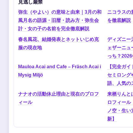
見逃し厳禁
弥生（やよい）の意味と由来｜3月の和
ニコラスの
風月名の語源・旧暦・読み方・弥生会
を徹底解説
計・女の子の名前を完全徹底解説
春名風花、結婚発表とネットいじめ克
ディズニー
服の現在地
ェザーニュ
っち？202
Mauloa Acai and Cafe – Fräsch Acai i
【完全ガイ
Mysig Miljö
セミロング
語、人気の
ナナオの活動休止理由と現在のプロフ
来栖りんと
ィール
ロフィール
ノ空・生い立
新】