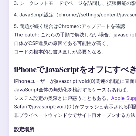
シークレットモードでページを訪問し、拡張機能の
JavaScript設定（chrome://settings/content/java
問題が続く場合はChromeのアップデートを確認
The catch: これらの手順で解決しない場合、javascript:v
自体がCSP違反の原因である可能性が高く、
コードの根本的な書き直しが必要となる。
iPhoneでJavaScriptをオフに
iPhoneユーザーがjavascript:void(0)関連の問題に
JavaScript全体の無効化を検討するケースもあれば、
システム設定の奥深さに戸惑うこともある。
Apple S
Safariでjavascript:void(0!)がフラッシュ表示
非プライベートウィンドウでサイト再オープンする方法
設定場所