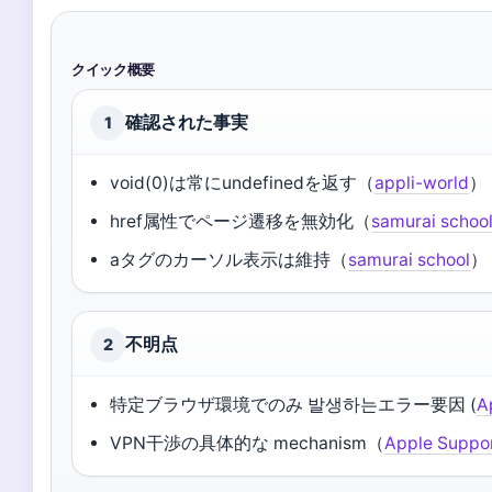
クイック概要
確認された事実
1
void(0)は常にundefinedを返す（
appli-world
）
href属性でページ遷移を無効化（
samurai schoo
aタグのカーソル表示は維持（
samurai school
）
不明点
2
特定ブラウザ環境でのみ 발생하는エラー要因 (
A
VPN干渉の具体的な mechanism（
Apple Suppo