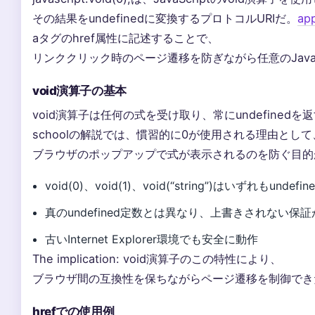
その結果をundefinedに変換するプロトコルURIだ。
app
aタグのhref属性に記述することで、
リンククリック時のページ遷移を防ぎながら任意のJavaS
void演算子の基本
void演算子は任何の式を受け取り、常にundefinedを返す
schoolの解説では、慣習的に0が使用される理由として
ブラウザのポップアップで式が表示されるのを防ぐ目的
void(0)、void(1)、void(“string”)はいずれもundef
真のundefined定数とは異なり、上書きされない保
古いInternet Explorer環境でも安全に動作
The implication: void演算子のこの特性により、
ブラウザ間の互換性を保ちながらページ遷移を制御でき
hrefでの使用例