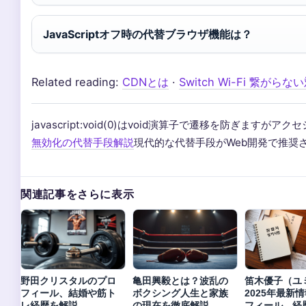
JavaScriptオフ時の代替ブラウザ機能は？
Related reading:
CDNとは
·
Switch Wi-Fi 繋がら
javascript:void(0)はvoid演算子で遷移を防ぎますが
無効化の代替手段解説
現代的な代替手段がWeb開発で推奨
関連記事をさらに表示
野田クリスタルのプロ
亀田興毅とは？波乱の
笛木優子（ユ
フィール、結婚や筋ト
ボクシング人生と家族
2025年最新
レ経歴を解説
の現在を徹底解説
フィール、経