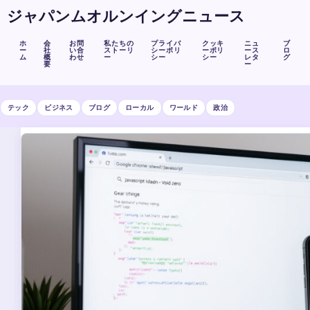
ジャパンムオルンイングニュース
ホ
会
お問
私たちの
プライバ
クッキ
ニュ
ブ
ー
社
い合
ストーリ
シーポリ
ーポリ
ース
ロ
ム
概
わせ
ー
シー
シー
レタ
グ
要
ー
テック
ビジネス
ブログ
ローカル
ワールド
政治