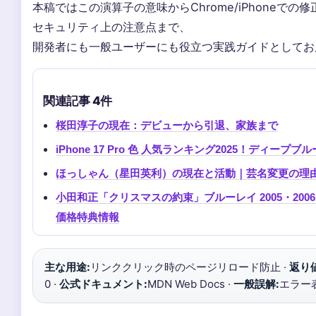
本稿ではこの演算子の意味からChrome/iPhoneでの
セキュリティ上の注意点まで、
開発者にも一般ユーザーにも役立つ実践ガイドとしてお
関連記事 4件
桜田淳子の現在：デビューから引退、家族まで
iPhone 17 Pro 色 人気ランキング2025！ディープブル
ほっしゃん（星田英利）の現在と活動｜芸名変更の理
小田和正「クリスマスの約束」ブルーレイ 2005・2006
価格特典情報
主な用途:
リンククリック時のページリロード防止 ·
返り値
0 ·
公式ドキュメント:
MDN Web Docs ·
一般誤解:
エラー