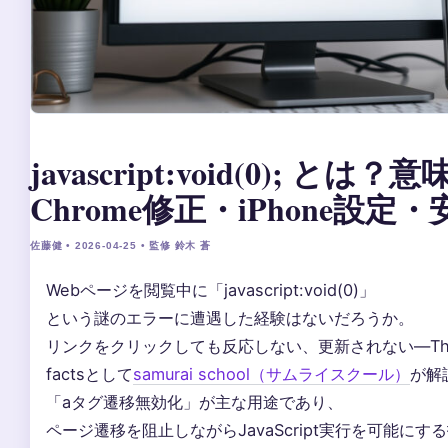
javascript:void(0); とは？
Chrome修正・iPhone設
佐藤健 • 2026-04-25 • 監修 鈴木 蒼
Webページを閲覧中に「javascript:void(0)」
という謎のエラーに遭遇した経験はないだろうか。
リンクをクリックしても反応しない、更新されない—The C
factsとして
samurai school（サムライスクール）
が解
「aタグ遷移無効化」が主な用途であり、
ページ遷移を阻止しながらJavaScript実行を可能にす