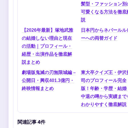
髪型・ファッション別
可愛くなる方法を徹底
説
【2026年最新】塚地武雅
日本円からネパールル
の結婚しない理由と現在
ーへの両替ガイド
の活動｜プロフィール・
経歴・出演作品を徹底解
説まとめ
劇場版鬼滅の刃無限城編 –
東大卒クイズ王・伊沢
公開日・興収401.3億円・
司のプロフィール完全
終映情報まとめ
版！年齢・学歴・結婚
中退の噂から実績まで
わかりやすく徹底解説
関連記事 4件