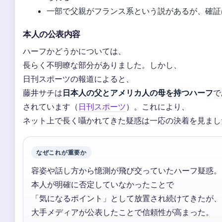
一部で父親がフランス系という説があるが、確証
本人の公表内容
ハーフかどうかについては、
長らく不明瞭な部分がありました。しかし、
日刊スポーツの報道によると、
藤井サチは
日本人の父とアメリカ人の母を持つハーフ
で
されています（
日刊スポーツ
）。これにより、
ネット上で長く囁かれてきた疑惑は一応の決着を見まし
なぜこれが重要か
容姿や話し方から憶測が飛び交っていたハーフ疑惑。
本人が明確に否定していなかったことで
「気になるポイント」として放置され続けてきたが、
大手メディアが公表したことで信頼性が高まった。