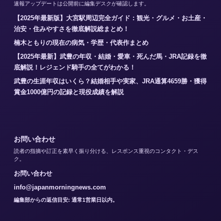
速報アップデートは公開前に編集デスクが確認します。
【2025年最新版】大宮駅周辺完全ガイド：観光・グルメ・お土産・
治安・住みやすさを徹底解説総まとめ！
楠木ともりの現在の病気・学歴・代表作まとめ
【2025年最新】武豊の年収・結婚・愛車・死んだ馬・JRA記録を徹
底解説！レジェンド騎手の全てがわかる！
武豊の生涯年収はいくら？結婚相手や実家、JRA通算4659勝・獲得
賞金1000億円の記録と現役成績を解説
お問い合わせ
読者の指摘や訂正を素早く振り分ける、レスポンス重視のコンタクト・デス
ク。
お問い合わせ
info@japanmorningnews.com
編集部からの返信目安: 通常1営業日以内。