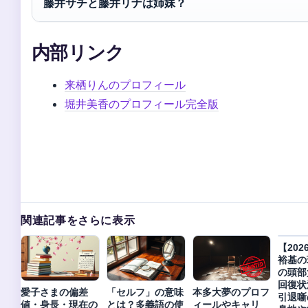
藤井サチと藤井リナは姉妹？
内部リンク
来栖りんのプロフィール
堀井美香のプロフィール完全版
関連記事をさらに表示
【20
裕基の
の頭部
回復状
愛子さまの偏差
「セルフ」の意味
本多大夢のプロフ
引退噺
値・身長・現在の
とは？多義語の使
ィールやキャリ