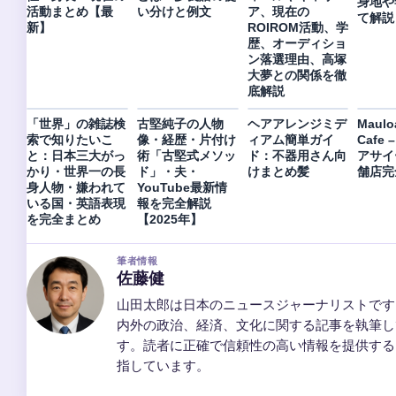
身地や
活動まとめ【最
い分けと例文
ア、現在の
て解説
新】
ROIROM活動、学
歴、オーディショ
ン落選理由、高塚
大夢との関係を徹
底解説
「世界」の雑誌検
古堅純子の人物
ヘアアレンジミデ
Maulo
索で知りたいこ
像・経歴・片付け
ィアム簡単ガイ
Cafe
と：日本三大がっ
術「古堅式メソッ
ド：不器用さん向
アサイ
かり・世界一の長
ド」・夫・
けまとめ髪
舗店完
身人物・嫌われて
YouTube最新情
いる国・英語表現
報を完全解説
を完全まとめ
【2025年】
筆者情報
佐藤健
山田太郎は日本のニュースジャーナリストです
内外の政治、経済、文化に関する記事を執筆し
す。読者に正確で信頼性の高い情報を提供する
指しています。