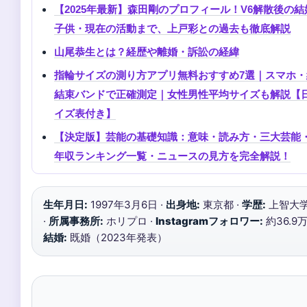
【2025年最新】森田剛のプロフィール！V6解散後の結
子供・現在の活動まで、上戸彩との過去も徹底解説
山尾恭生とは？経歴や離婚・訴訟の経緯
指輪サイズの測り方アプリ無料おすすめ7選｜スマホ・
結束バンドで正確測定｜女性男性平均サイズも解説【
イズ表付き】
【決定版】芸能の基礎知識：意味・読み方・三大芸能
年収ランキング一覧・ニュースの見方を完全解説！
生年月日:
1997年3月6日 ·
出身地:
東京都 ·
学歴:
上智大
·
所属事務所:
ホリプロ ·
Instagramフォロワー:
約36.9万
結婚:
既婚（2023年発表）