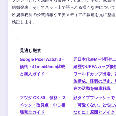
タレントとして活躍する藤井サチの経歴、学歴、家族構
結婚発表、そしてネット上で語られる様々な噂について
所属事務所の公式情報や主要メディアの報道を元に整理
検証します。
見逃し厳禁
Google Pixel Watch 3 –
元日本代表MF小野伸
価格・41mm/45mm比較
経歴やUEFAカップ優
と購入ガイド
ワールドカップ出場、
族構成、怪我の歴史、
在の活動を徹底解説
マツダ CX-80 – 価格・ス
顔タイプフレッシュで
ペック・改良点・中古相
「可愛くない」と悩む
場完全ガイド
なたに！原因とメイク