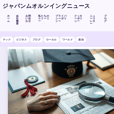
ジャパンムオルンイングニュース
ホ
会
お問
私たちの
プライバ
クッキ
ニュ
ブ
ー
社
い合
ストーリ
シーポリ
ーポリ
ース
ロ
ム
概
わせ
ー
シー
シー
レタ
グ
要
ー
テック
ビジネス
ブログ
ローカル
ワールド
政治