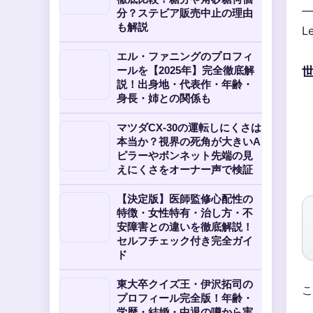
—
分？ステビア販売中止の理由
も解説
L
エル・ファニングのプロフィ
ールを【2025年】完全徹底解
説！出身地・代表作・年齢・
身長・姉との関係も
マツダCX-30の運転しにくさは
本当か？視界の死角が大きいA
ピラーやボンネット先端の見
えにくさをオーナー声で検証
【決定版】医師監修心配性の
特徴・女性特有・治し方・不
安障害との違いを徹底解説！
セルフチェック付き完全ガイ
ド
東大卒クイズ王・伊沢拓司の
こ
プロフィール完全版！年齢・
学歴・結婚・中退の噂から実