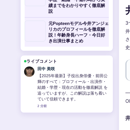
績までをわかりやすく徹底解
説
3
元Popteenモデル今井アンジェ
リカのプロフィールを徹底解
井
説！年齢身長ハーフ・今日好
さ
き出演仕事まとめ
史
ライブコメント
中村 悠斗
【2025年最新版】大宮駅周辺完全ガイ
ド：観光・グルメ・お土産・治安・住
みやすさを徹底解説総まとめ！ の背景
—
説明が助かります。ライブ更新を続け
てください。
O
4 分前