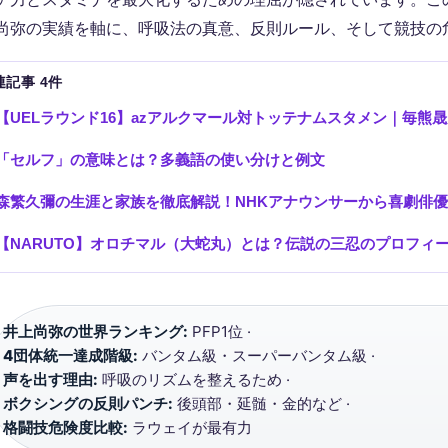
尚弥の実績を軸に、呼吸法の真意、反則ルール、そして競技の
連記事 4件
【UELラウンド16】azアルクマール対トッテナムスタメン｜毎熊晟矢
「セルフ」の意味とは？多義語の使い分けと例文
森繁久彌の生涯と家族を徹底解説！NHKアナウンサーから喜劇俳
【NARUTO】オロチマル（大蛇丸）とは？伝説の三忍のプロフィ
井上尚弥の世界ランキング:
PFP1位 ·
4団体統一達成階級:
バンタム級・スーパーバンタム級 ·
声を出す理由:
呼吸のリズムを整えるため ·
ボクシングの反則パンチ:
後頭部・延髄・金的など ·
格闘技危険度比較:
ラウェイが最有力