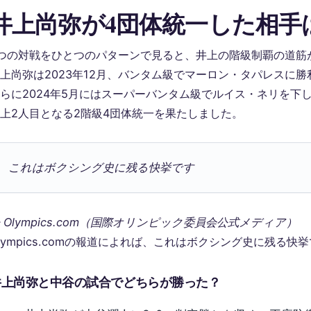
井上尚弥が4団体統一した相手
つの対戦をひとつのパターンで見ると、井上の階級制覇の道筋
上尚弥は2023年12月、バンタム級でマーロン・タパレスに
らに2024年5月にはスーパーバンタム級でルイス・ネリを下
上2人目となる2階級4団体統一を果たしました。
これはボクシング史に残る快挙です
 Olympics.com（国際オリンピック委員会公式メディア）
lympics.comの報道によれば、これはボクシング史に残る快
井上尚弥と中谷の試合でどちらが勝った？