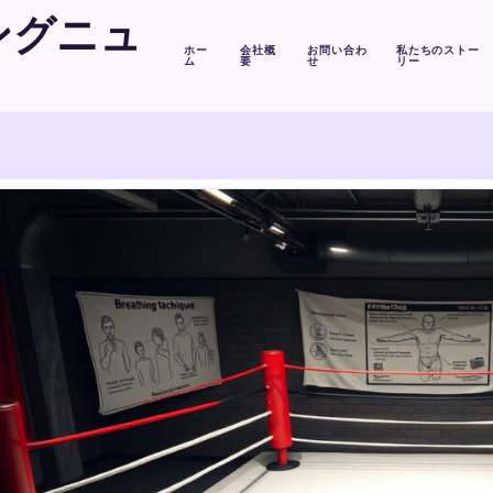
ングニュ
ホー
会社概
お問い合わ
私たちのストー
ム
要
せ
リー