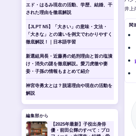
エド・はるみ現在の活動、学歴、結婚、干
井上
された理由を徹底解説
関
【JLPT N5】「大きい」の意味・文法・
「大きな」との違いを例文でわかりやすく
徹底解説！｜日本語学習
新選組局長・近藤勇の処刑理由と首の塩漬
け・消失の謎を徹底解説。愛刀虎徹や妻
妾・子孫の情報もまとめて紹介
神宮寺勇太とは？脱退理由や現在の活動を
解説
編集部から
【2025年最新】子役出身俳
優・前田公輝のすべて：プロ