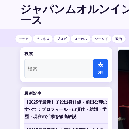
ジャパンムオルンイ
ース
テック
ビジネス
ブログ
ローカル
ワールド
政治
検索
表
示
最新記事
【2025年最新】子役出身俳優・前田公輝の
すべて：プロフィール・出演作・結婚・学
歴・現在の活動を徹底解説