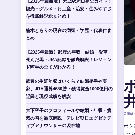
【2025年最新版】大宮駅周辺完全ガイド：
観光・グルメ・お土産・治安・住みやすさ
を徹底解説総まとめ！
楠木ともりの現在の病気・学歴・代表作ま
とめ
【2025年最新】武豊の年収・結婚・愛車・
死んだ馬・JRA記録を徹底解説！レジェン
ド騎手の全てがわかる！
武豊の生涯年収はいくら？結婚相手や実
家、JRA通算4659勝・獲得賞金1000億円の
記録と現役成績を解説
大下容子のプロフィールや結婚・年収・病
佐藤健 •
気の噂を徹底解説！テレビ朝日エグゼクテ
ボク
ィブアナウンサーの現在地
パン