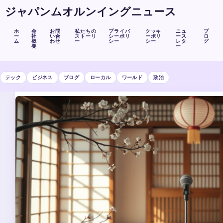
ジャパンムオルンイングニュース
ホ
会
お問
私たちの
プライバ
クッキ
ニュ
ブ
ー
社
い合
ストーリ
シーポリ
ーポリ
ース
ロ
ム
概
わせ
ー
シー
シー
レタ
グ
要
ー
テック
ビジネス
ブログ
ローカル
ワールド
政治