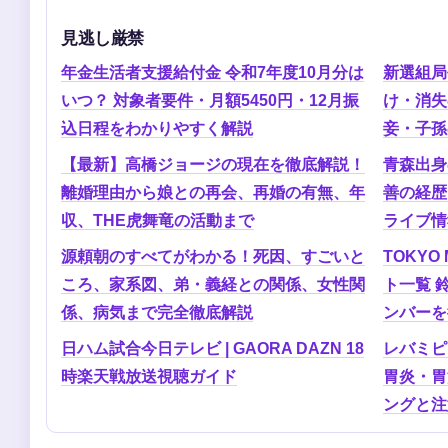
見逃し厳禁
年金生活者支援給付金 令和7年度10月分は
新選組局
いつ？ 対象者要件・月額5450円・12月振
け・消失
込日程をわかりやすく解説
妾・子孫
【最新】高橋ジョージの現在を徹底解説！
青森出身
離婚理由から娘との再会、再婚の有無、年
善の経歴
収、THE虎舞竜の活動まで
ライブ情
源頼朝のすべてがわかる！死因、すごいと
TOKY
ころ、家系図、弟・義経との関係、女性関
ト一覧 
係、病気まで完全徹底解説
ンバーを
日ハム試合今日テレビ | GAORA DAZN 18
レバミピ
時楽天戦放送視聴ガイド
胃炎・胃
ングと注