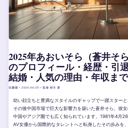
2025年あおいそら（蒼井そ
のプロフィール・経歴・引
結婚・人気の理由・年収ま
佐藤健 • 2026-06-29 • 監修 鈴木 蒼
幼い顔立ちと豊満なスタイルのギャップで一躍スターと
その後中国市場で巨大な影響力を築いた蒼井そら。彼女
中国やアジア圏でも広く知られています。1981年4月2
AV女優から国際的なタレントへと転身したその歩みを