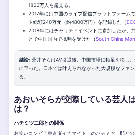
1800万人を超える。
2017年には中国のライブ配信プラットフォームで
ト総額240万元（約4800万円）を記録した（
EC
2018年にはチャリティイベントに参加したが、
とで中国国内で批判を受けた（
South China M
結論:
蒼井そらはAV引退後、中国市場に軸足を移し、
に至った。日本では叶えられなかった大規模なファン
る。
あおいそらが交際している芸人
は？
ハチミツ二郎との関係
お笑いコンビ「東京ダイナマイト」のハチミツ二郎との交