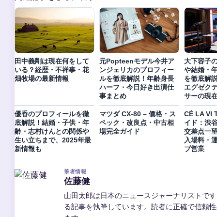
田中義剛は現在何をして
元Popteenモデル今井ア
大下容子
いる？経歴・不祥事・花
ンジェリカのプロフィー
や結婚・
畑牧場の最新情報
ルを徹底解説！年齢身長
を徹底解
ハーフ・今日好き出演仕
エグゼク
事まとめ
サーの現
優香のプロフィールを徹
マツダ CX-80 – 価格・ス
CÉ LA V
底解説！結婚・子供・年
ペック・改良点・中古相
イド：渋
齢・志村けんとの関係や
場完全ガイド
交差点一
生い立ちまで、2025年最
入場料・
新情報も
ブ営業
筆者情報
佐藤健
山田太郎は日本のニュースジャーナリストです
る記事を執筆しています。読者に正確で信頼性