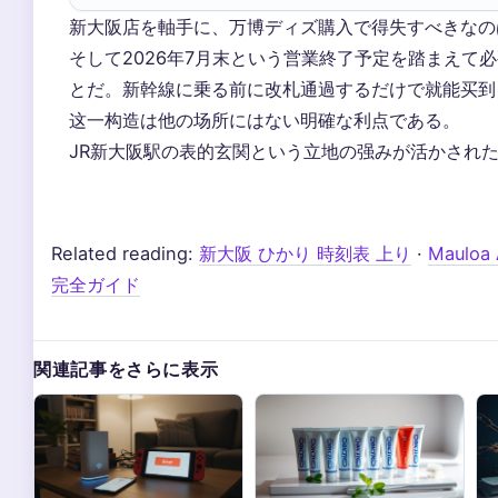
新大阪店を軸手に、万博ディズ購入で得失すべきなの
そして2026年7月末という営業終了予定を踏まえて
とだ。新幹線に乗る前に改札通過するだけで就能买到
这一构造は他の场所にはない明確な利点である。
JR新大阪駅の表的玄関という立地の强みが活かされ
Related reading:
新大阪 ひかり 時刻表 上り
·
Maulo
完全ガイド
関連記事をさらに表示