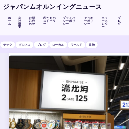
ジャパンムオルンイングニュース
ホ
会
お問
私たちの
プライバ
クッキ
ニュ
ブ
ー
社
い合
ストーリ
シーポリ
ーポリ
ース
ロ
ム
概
わせ
ー
シー
シー
レタ
グ
要
ー
テック
ビジネス
ブログ
ローカル
ワールド
政治