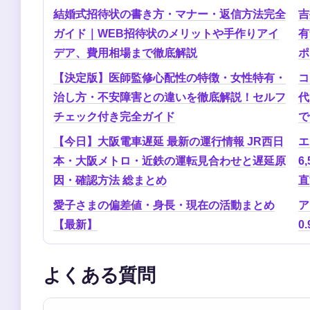
結婚式招待状の書き方・マナー・返信方法完全
吉
ガイド｜WEB招待状のメリットや手作りアイ
有
デア、費用相場まで徹底解説
ポ
【決定版】医師監修心配性の特徴・女性特有・
コ
治し方・不安障害との違いを徹底解説！セルフ
代
チェック付き完全ガイド
で
【今日】大阪電車遅延 最新の運行情報 JR西日
エ
本・大阪メトロ・近鉄の運転見合わせと遅延原
6
因・確認方法 総まとめ
直
愛子さまの偏差値・身長・現在の活動まとめ
ア
【最新】
0
よくある質問