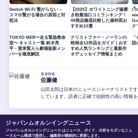
Switch Wi-Fi 繋がらない –
【2025】ホワイトニング歯磨
เว็
スマホ繋がる場合の原因と対
き粉最強口コミランキング！
ww
処法
49商品徹底比較した歯科医お
G
すすめ10選
ク
TOKYO MER〜走る緊急救命
クリストファー・ノーランの
「
室〜 キャスト一覧 鈴木亮
映画全12作品をガイド｜おす
語
平・賀来賢人ら劇場版新メン
すめ人気ランキングと最新作
バーを徹底解説
オデュッセイア情報まとめ
筆者情報
佐藤健
山田太郎は日本のニュースジャーナリストです
しています。読者に正確で信頼性の高い情報を
ジャパンムオルンイングニュース
ジャパンムオルンイングニュース はニュース、ガイド、分析をモダンなニュ
ースルーム構成で提供し、編集部が継続的に更新します。