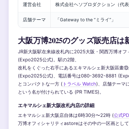
運営会社
株式会社ヘソプロダクション（代表
店舗テーマ
「Gateway to the “ミライ”」
大阪万博2025のグッズ販売店
JR新大阪駅在来線改札内に2025大阪・関西万博オフィ
(Expo2025公式)。駅の2階、
改札をくぐった右手にあるエキマルシェ新大阪區畫⑬が
(Expo2025公式)、電話番号は080-3692-8881 (E
とコンパクトな一方 (
トラベル Watch
)、店舗テーマには「
という名が付けられている (PR TIMES)。
エキマルシェ新大阪改札内店の詳細
エキマルシェ新大阪店自体は6時30分〜22時 (
公式PD
万博オフィシャリティastoreはその中の一区画と