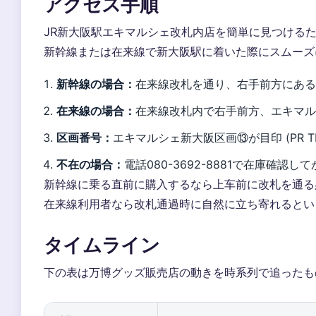
アクセス手順
JR新大阪駅エキマルシェ改札内店を簡単に見つける
新幹線または在来線で新大阪駅に着いた際にスムーズ
新幹線の場合：
在来線改札を通り、右手前方にあるエキ
在来線の場合：
在来線改札内で右手前方、エキマルシェ
区画番号：
エキマルシェ新大阪区画⑬が目印 (PR TI
不在の場合：
電話080-3692-8881で在庫確認して
新幹線に乗る直前に購入するなら上车前に改札を通る
在来線利用者なら改札通過時に自然に立ち寄れるとい
タイムライン
下の表は万博グッズ販売店の動きを時系列で追ったも