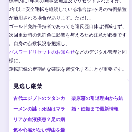
標準的に1年間の無事故無違反でリセットされますが、
2年以上安全運転を継続している場合は3ヶ月の特例措置
が適用される場合があります。ただし、
ゴールド免許保持者であっても違反歴自体は消滅せず、
次回更新時の免許色に影響を与えるため注意が必要です
。自身の点数状況を把握し、
パスワードリセットのお知らせ
などのデジタル管理と同
様に、
運転記録の定期的な確認を習慣化することが重要です。
見逃し厳禁
古代エジプトのツタンカ
栗原恵の引退理由から結
ーメンの謎：死因はマラ
婚・妊娠まで最新情報
リアか血液疾患？足の病
気や心臓がない理由を最