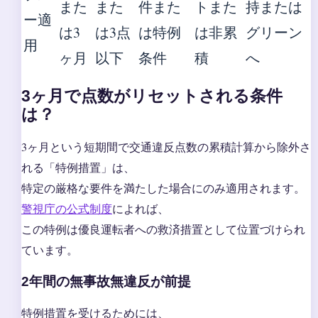
また
また
件また
トまた
持または
ー適
は3
は3点
は特例
は非累
グリーン
用
ヶ月
以下
条件
積
へ
3ヶ月で点数がリセットされる条件
は？
3ヶ月という短期間で交通違反点数の累積計算から除外さ
れる「特例措置」は、
特定の厳格な要件を満たした場合にのみ適用されます。
警視庁の公式制度
によれば、
この特例は優良運転者への救済措置として位置づけられ
ています。
2年間の無事故無違反が前提
特例措置を受けるためには、