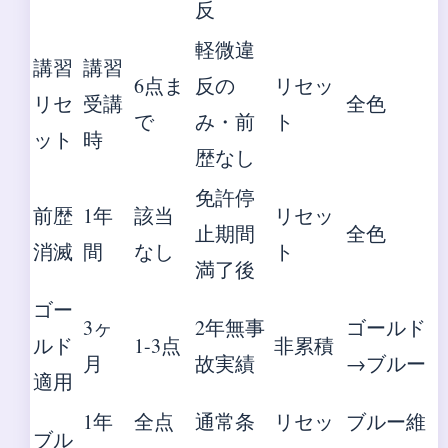
反
軽微違
講習
講習
6点ま
反の
リセッ
リセ
受講
全色
で
み・前
ト
ット
時
歴なし
免許停
前歴
1年
該当
リセッ
止期間
全色
消滅
間
なし
ト
満了後
ゴー
3ヶ
2年無事
ゴールド
ルド
1-3点
非累積
月
故実績
→ブルー
適用
1年
全点
通常条
リセッ
ブルー維
ブル