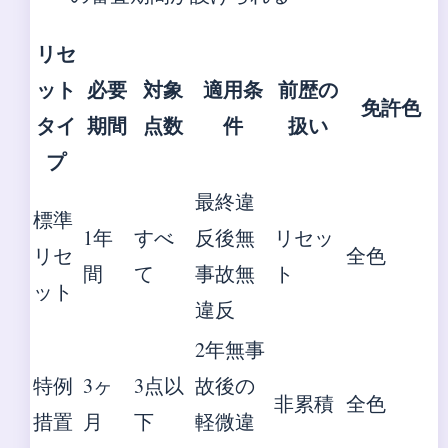
リセ
ット
必要
対象
適用条
前歴の
免許色
タイ
期間
点数
件
扱い
プ
最終違
標準
1年
すべ
反後無
リセッ
リセ
全色
間
て
事故無
ト
ット
違反
2年無事
特例
3ヶ
3点以
故後の
非累積
全色
措置
月
下
軽微違