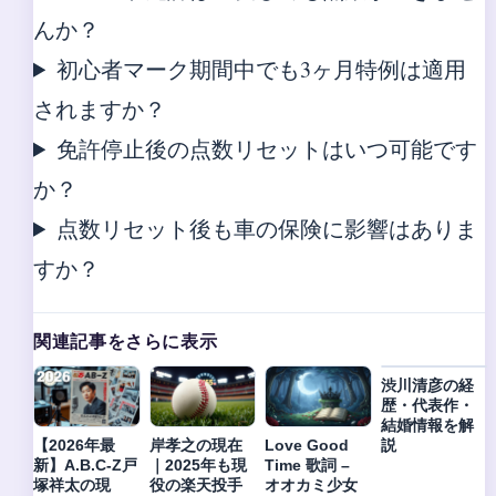
んか？
初心者マーク期間中でも3ヶ月特例は適用
されますか？
免許停止後の点数リセットはいつ可能です
か？
点数リセット後も車の保険に影響はありま
すか？
関連記事をさらに表示
渋川清彦の経
歴・代表作・
結婚情報を解
説
【2026年最
岸孝之の現在
Love Good
新】A.B.C-Z戸
｜2025年も現
Time 歌詞 –
塚祥太の現
役の楽天投手
オオカミ少女