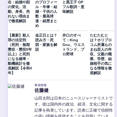
在：結婚や顔
のプロフィー
と黒王子 OP
の変化、活
ル・年俸・結
フル歌詞・意
動、身長、売
婚・子供の人
味解説
れない理由ま
数・最高球
で徹底解説
速・経歴まと
め
【最新】殺人
金正日とは？
井口のすべ
たむたむと
罪の法定刑
読み方・死
て：King
は？ホリプロ
（死刑・無期
因・家族を解
Gnu、ウエス
コム所属もの
懲役・懲役5年
説
トランド、プ
まね芸人の年
以上）と死刑
ロ野球
収、父親の職
になる確率・
業、学歴、結
動機統計を徹
婚相手の気に
底解説【令和4
なる情報を徹
年】
底解説
筆者情報
佐藤健
山田太郎は日本のニュースジャーナリストで
す。彼は国内外の政治、経済、文化に関する
記事を執筆しています。読者に正確で信頼性
の高い情報を提供することを目指していま