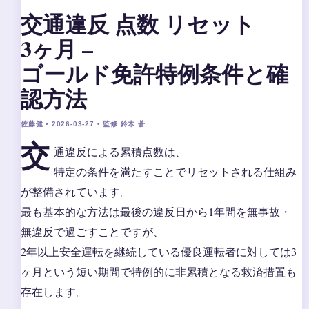
交通違反 点数 リセット
3ヶ月 –
ゴールド免許特例条件と確
認方法
佐藤健 • 2026-03-27 • 監修 鈴木 蒼
交
通違反による累積点数は、
特定の条件を満たすことでリセットされる仕組み
が整備されています。
最も基本的な方法は最後の違反日から1年間を無事故・
無違反で過ごすことですが、
2年以上安全運転を継続している優良運転者に対しては3
ヶ月という短い期間で特例的に非累積となる救済措置も
存在します。