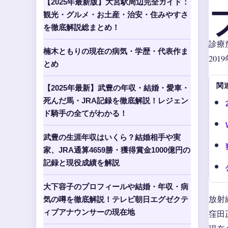
【2025年最新版】大宮駅周辺完全ガイド：
観光・グルメ・お土産・治安・住みやすさ
を徹底解説総まとめ！
診療
楠木ともりの現在の病気・学歴・代表作ま
20
とめ
関
【2025年最新】武豊の年収・結婚・愛車・
死んだ馬・JRA記録を徹底解説！レジェン
ド騎手の全てがわかる！
武豊の生涯年収はいくら？結婚相手や実
家、JRA通算4659勝・獲得賞金1000億円の
記録と現役成績を解説
大下容子のプロフィールや結婚・年収・病
放射
気の噂を徹底解説！テレビ朝日エグゼクテ
ィブアナウンサーの現在地
窪田