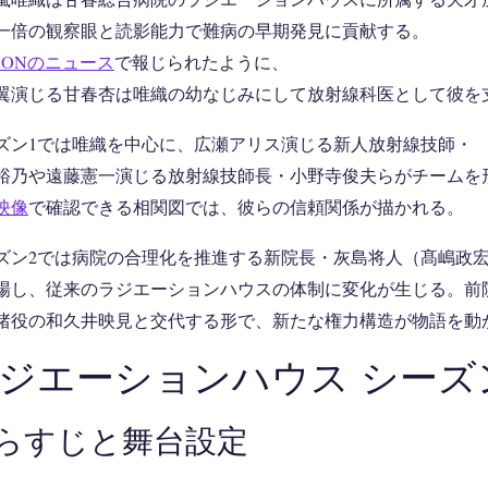
一倍の観察眼と読影能力で難病の早期発見に貢献する。
ICONのニュース
で報じられたように、
翼演じる甘春杏は唯織の幼なじみにして放射線科医として彼を
ズン1では唯織を中心に、広瀬アリス演じる新人放射線技師・
裕乃や遠藤憲一演じる放射線技師長・小野寺俊夫らがチームを
映像
で確認できる相関図では、彼らの信頼関係が描かれる。
ズン2では病院の合理化を推進する新院長・灰島将人（髙嶋政
場し、従来のラジエーションハウスの体制に変化が生じる。前
渚役の和久井映見と交代する形で、新たな権力構造が物語を動
ジエーションハウス シーズ
らすじと舞台設定