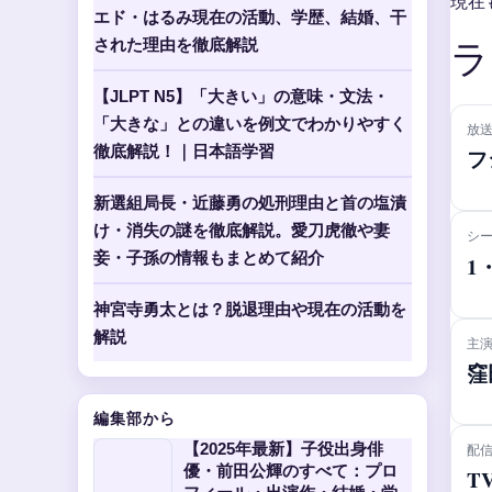
現在
エド・はるみ現在の活動、学歴、結婚、干
された理由を徹底解説
ラ
【JLPT N5】「大きい」の意味・文法・
「大きな」との違いを例文でわかりやすく
放
徹底解説！｜日本語学習
フ
新選組局長・近藤勇の処刑理由と首の塩漬
け・消失の謎を徹底解説。愛刀虎徹や妻
シ
妾・子孫の情報もまとめて紹介
1
神宮寺勇太とは？脱退理由や現在の活動を
解説
主
窪
編集部から
【2025年最新】子役出身俳
配
優・前田公輝のすべて：プロ
T