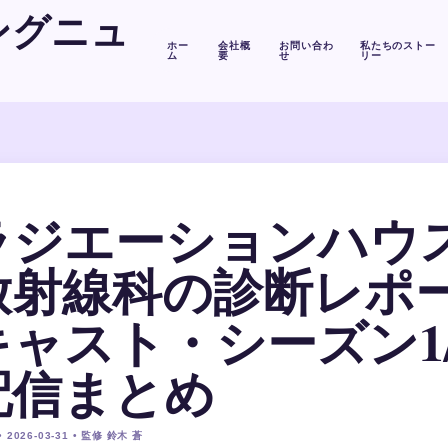
ングニュ
ホー
会社概
お問い合わ
私たちのストー
ム
要
せ
リー
ラジエーションハウス
放射線科の診断レポー
キャスト・シーズン1
配信まとめ
 2026-03-31 • 監修 鈴木 蒼