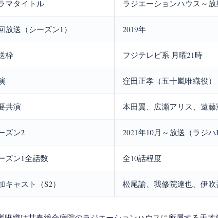
ラマタイトル
ラジエーションハウス～放
回放送（シーズン1）
2019年
送枠
フジテレビ系 月曜21時
演
窪田正孝（五十嵐唯織役）
要共演
本田翼、広瀬アリス、遠藤
ーズン2
2021年10月～放送（ラジハI
ーズン1全話数
全10話程度
加キャスト（S2）
松尾諭、我修院達也、伊吹
嵐唯織は甘春総合病院のラジエーションハウスに所属する天才