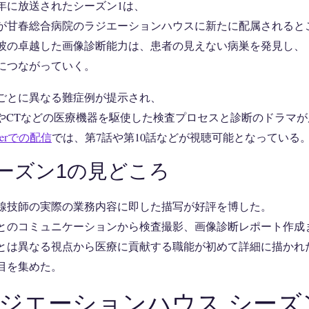
19年に放送されたシーズン1は、
が甘春総合病院のラジエーションハウスに新たに配属されると
彼の卓越した画像診断能力は、患者の見えない病巣を発見し、
につながっていく。
ごとに異なる難症例が提示され、
IやCTなどの医療機器を駆使した検査プロセスと診断のドラマ
Verでの配信
では、第7話や第10話などが視聴可能となっている
ーズン1の見どころ
線技師の実際の業務内容に即した描写が好評を博した。
とのコミュニケーションから検査撮影、画像診断レポート作成
とは異なる視点から医療に貢献する職能が初めて詳細に描かれ
目を集めた。
ジエーションハウス シーズ