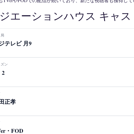
もTVerやFODでの配信が続いており、新たな視聴者も獲得して
ジエーションハウス キャス
送局
ジテレビ 月9
ーズン
・2
演
田正孝
信
Ver・FOD