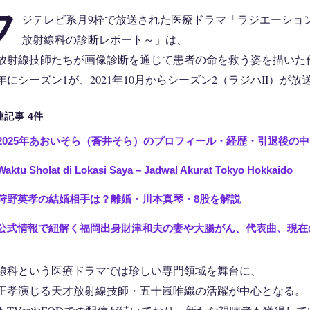
フ
ジテレビ系月9枠で放送された医療ドラマ「ラジエーショ
放射線科の診断レポート～」は、
放射線技師たちが画像診断を通じて患者の命を救う姿を描いた
19年にシーズン1が、2021年10月からシーズン2（ラジハII）が
連記事 4件
2025年あおいそら（蒼井そら）のプロフィール・経歴・引退後の
Waktu Sholat di Lokasi Saya – Jadwal Akurat Tokyo Hokkaido
狩野英孝の結婚相手は？離婚・川本真琴・8股を解説
公式情報で紐解く福岡出身財津和夫の妻や大腸がん、代表曲、現在
線科という医療ドラマでは珍しい専門領域を舞台に、
正孝演じる天才放射線技師・五十嵐唯織の活躍が中心となる。