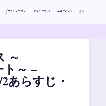
プライバシーポリ
クッキーポリシ
ニュースレタ
ブロ
シー
ー
ー
グ
 ～
ト～ –
/2あらすじ・