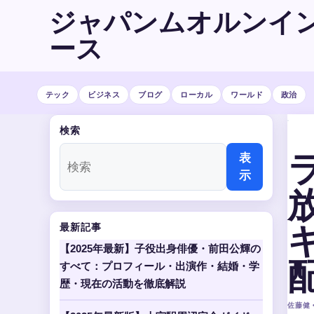
ジャパンムオルンイ
ース
テック
ビジネス
ブログ
ローカル
ワールド
政治
検索
表
示
最新記事
【2025年最新】子役出身俳優・前田公輝の
すべて：プロフィール・出演作・結婚・学
歴・現在の活動を徹底解説
佐藤健 •