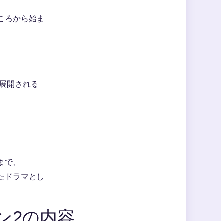
ころから始ま
が展開される
。
まで、
たドラマとし
ン2の内容