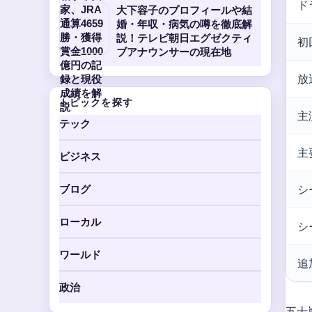
ド
大下容子のプロフィールや結
婚・年収・病気の噂を徹底解
説！テレビ朝日エグゼクティ
初
ブアナウンサーの現在地
放
トピックを探す
主
テック
主
ビジネス
シ
ブログ
ローカル
シ
ワールド
追
政治
五十