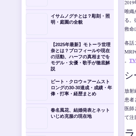
20
唯織
イサムノグチとは？彫刻・照
る。
明・庭園の全貌
救命
各話
【2025年最新】モトーラ世理
奈とは？プロフィールや現在
MR
の活動、ハーフの真相までを
。
T
モデル・女優・歌手が徹底解
説
シ
ピート・クロウ＝アームスト
ロングの30-30達成・成績・年
放射
俸・打率・経歴まとめ
患者
医師
春名風花、結婚発表とネット
いじめ克服の現在地
て注
ラ