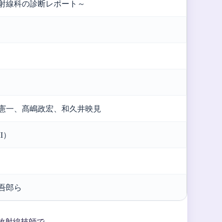
射線科の診断レポート～
憲一、髙嶋政宏、和久井映見
I）
吾郎ら
放射線技師で