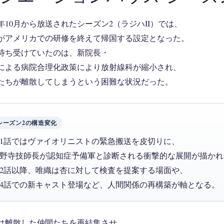
21年10月から放送されたシーズン2（ラジハII）では、
がアメリカでの研修を終えて帰国する設定となった。
待ち受けていたのは、新院長・
による病院合理化政策により放射線科が縮小され、
たちが離散してしまうという困難な状況だった。
シーズン2の構造変化
1話ではヴァイオリニストの緊急搬送を皮切りに、
野寺技師長が認知症予備軍と診断される衝撃的な展開が描かれ
2話以降、唯織は杏に対して検査を提案する場面や、
4話での新キャスト登場など、人間関係の再構築が軸となる。
は離散した仲間たちを再結集させ、