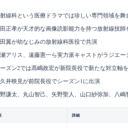
放射線科という医療ドラマでは珍しい専門領域を舞
窪田正孝が天才的な画像読影能力を持つ放射線技師
本田翼が幼なじみの放射線科医役で共演
広瀬アリス、遠藤憲一ら実力派キャストがラジエー
シーズン2では髙嶋政宏が新院長役で新たな対立軸
久井映見が前院長役でシーズン1に出演
浜野謙太、丸山智己、矢野聖人、山口紗弥加、八嶋
目
詳細