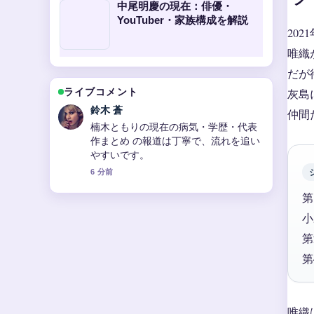
中尾明慶の現在：俳優・
YouTuber・家族構成を解説
20
唯織
だが
灰島
ライブコメント
鈴木 蒼
仲間
楠木ともりの現在の病気・学歴・代表
作まとめ の報道は丁寧で、流れを追い
やすいです。
6 分前
第
小
第
第
唯織