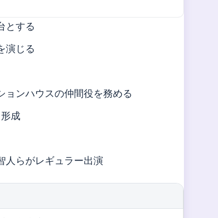
台とする
を演じる
ションハウスの仲間役を務める
を形成
智人らがレギュラー出演