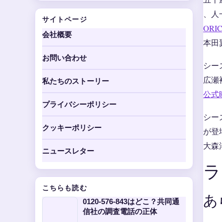
、人
サイトページ
OR
会社概要
本田
お問い合わせ
シー
広瀬
私たちのストーリー
公式
プライバシーポリシー
シー
クッキーポリシー
が登
大森
ニュースレター
ラ
こちらも読む
あ
0120-576-843はどこ？共同通
信社の調査電話の正体