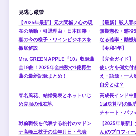
見逃し厳禁
【2025年最新】元大関栃ノ心の現
【最新】殺人罪
在の活動・引退理由・日本国籍・
無期懲役・懲役
妻の今の様子・ワインビジネスを
なる確率・動機
徹底解説
【令和4年】
Mrs. GREEN APPLE『10』収録曲
【完全ガイド】
全19曲！2025年全曲数や1億再生
使い方を例文付
曲の最新記録まとめ！
え・語源・一人
自分とは？
春名風花、結婚発表とネットいじ
高成長インド中
め克服の現在地
1回決算型)の販
チャート・パフ
戦前戦後を代表する松竹のマドン
【2025年最新
ナ高峰三枝子の生年月日・代表
ん)のプロフィ