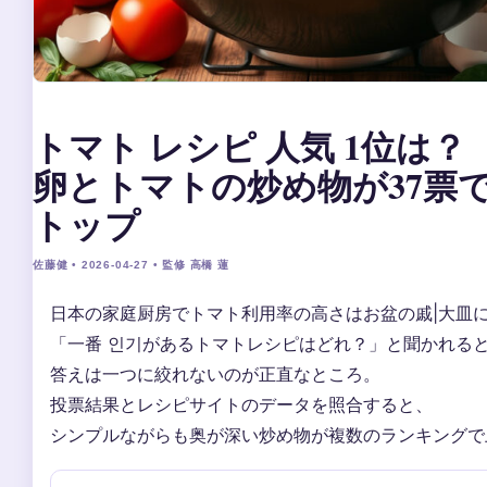
トマト レシピ 人気 1位は？
卵とトマトの炒め物が37票
トップ
佐藤健 • 2026-04-27 • 監修 高橋 蓮
日本の家庭厨房でトマト利用率の高さはお盆の戚|大皿
「一番 인기があるトマトレシピはどれ？」と聞かれる
答えは一つに絞れないのが正直なところ。
投票結果とレシピサイトのデータを照合すると、
シンプルながらも奥が深い炒め物が複数のランキングで