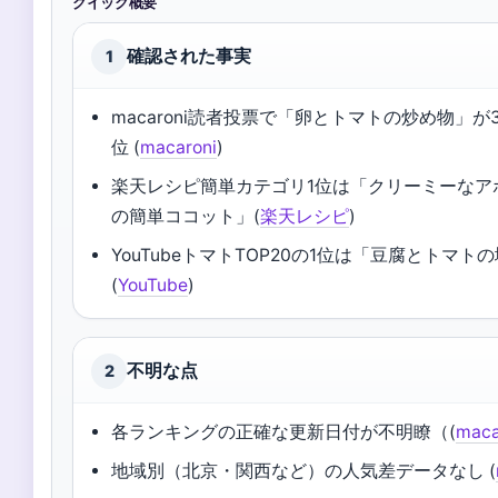
クイック概要
確認された事実
1
macaroni読者投票で「卵とトマトの炒め物」が
位 (
macaroni
)
楽天レシピ簡単カテゴリ1位は「クリーミーなア
の簡単ココット」(
楽天レシピ
)
YouTubeトマトTOP20の1位は「豆腐とトマ
(
YouTube
)
不明な点
2
各ランキングの正確な更新日付が不明瞭（(
maca
地域別（北京・関西など）の人気差データなし (