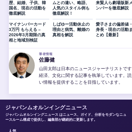
歴、結婚、子供、韓
ムとの違い、略語、
来賢人ら劇場版新
国名、現在の活動を
人気のスタイル例も
ンバーを徹底解説
徹底解説
徹底解説！
マイナンバーカード
しばゆー活動休止の
愛子さまの偏差値
3万円 もらえる –
理由と病気、離婚の
身長・現在の活動
2026年3月期限の真
真相を解説
とめ【最新】
相と地域別検証
筆者情報
佐藤健
山田太郎は日本のニュースジャーナリストです
経済、文化に関する記事を執筆しています。読
い情報を提供することを目指しています。
ジャパンムオルンイングニュース
ジャパンムオルンイングニュース はニュース、ガイド、分析をモダンなニュ
ースルーム構成で提供し、編集部が継続的に更新します。
人気