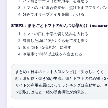
パン粉とチーズ（ピザ用等）を混ぜる
トマトの上に混合物乗せ、焦げるまでフライパン
好みでオリーブオイルを回しかける
STEP3：まるごとトマトのめんつゆ染めけ（macaro
トマトの口に十字の切り込みを入れる
沸騰した汤に10秒くぐらせて皮を剥く
めんつゆ（3倍希釈）に浸す
冷蔵庫で1時間以上味をを含ませる
まとめ：
日本のトマト人気レシピは「失敗しにくく、
む」炒め物・焼き物が主流。卵とトマトの炒め物（37
サイトの利用者層によってランキングは変動する。キスas
ン摂取には油と一緒の朝食摂取が効果的。