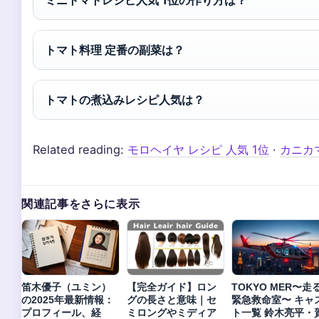
トマト料理 定番の副菜は？
トマトの煮込みレシピ人気は？
Related reading:
モロヘイヤ レシピ 人気 1位
·
カニカマ
関連記事をさらに表示
笛木優子（ユミン）
【完全ガイド】ロン
TOKYO MER〜走
の2025年最新情報：
グの長さと意味｜セ
緊急救命室〜 キャ
プロフィール、経
ミロングやミディア
ト一覧 鈴木亮平・