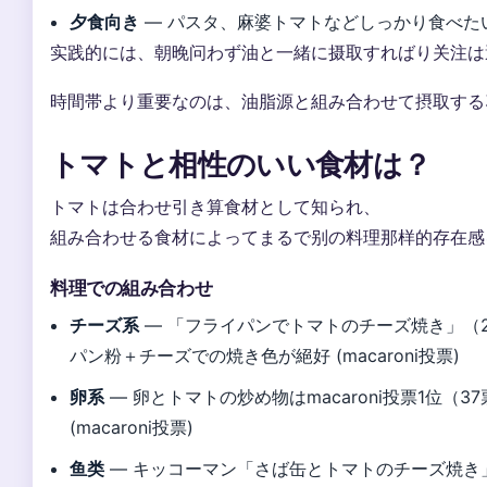
夕食向き
— パスタ、麻婆トマトなどしっかり食べた
实践的には、朝晚问わず油と一緒に摄取すればり关注は
時間帯より重要なのは、油脂源と組み合わせて摂取する
トマトと相性のいい食材は？
トマトは合わせ引き算食材として知られ、
組み合わせる食材によってまるで别の料理那样的存在感
料理での組み合わせ
チーズ系
— 「フライパンでトマトのチーズ焼き」（
パン粉＋チーズでの焼き色が絕好 (macaroni投票)
卵系
— 卵とトマトの炒め物はmacaroni投票1位（3
(macaroni投票)
鱼类
— キッコーマン「さば缶とトマトのチーズ焼き」（