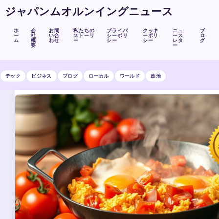
ジャパンムオルンイングニュース
ホ
会
お問
私たちの
プライバ
クッキ
ニュ
ブ
ー
社
い合
ストーリ
シーポリ
ーポリ
ース
ロ
ム
概
わせ
ー
シー
シー
レタ
グ
要
ー
テック
ビジネス
ブログ
ローカル
ワールド
政治