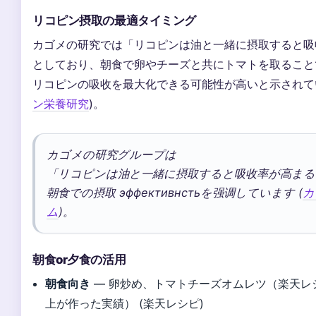
リコピン摂取の最適タイミング
カゴメの研究では「リコピンは油と一緒に摂取すると吸
としており、朝食で卵やチーズと共にトマトを取ること
リコピンの吸收を最大化できる可能性が高いと示されてい
ン栄養研究
)。
カゴメの研究グループは
「リコピンは油と一緒に摂取すると吸收率が高まる
朝食での摂取 эффективнстьを强调しています (
カ
ム
)。
朝食or夕食の活用
朝食向き
— 卵炒め、トマトチーズオムレツ（楽天レシ
上が作った実績） (楽天レシピ)