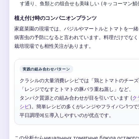
す通り、鱼類との组合せも美味しい (キッコーマン鯖
植え付け時のコンパニオンプランツ
家庭菜園の現場では、バジルやマートルとトマトを一緒
病害虫の予防になると言われています。料理だけでなく
栽培現場でも相性关注があります。
実践の組み合わせパターン
クラシルの大量消費レシピでは「鶏とトマトのチーズ
「レンジでなすとトマトの豚バラ重ね蒸し」など、
タンパク質源との組み合わせが目を引いています (
ク
シピ
)。簡単レシピの多くがレンジやフライパン1つ
平日調理에도導入しやすいのが优点です。
この分析からницальных томатные блюда остаютс