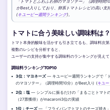
「トマトとふわふわ卵のマヨソテー」（調理時間1
がBest入りしており、卵系トマトレシピの高い支
(
キユーピー週間ランキング
)。
トマトに合う美味しい調味料は
トマト本身的酸味を活かすも引き立てるも、調味料次第
複数のレシピを分析すると、
ユーザーの支持が集中する調味料のランキングが見えて
調味料ランキングTOP10
3位：マヨネーズ
— キユーピー週間ランキングで「
のマヨソテー」（調理時間10分）がBest入り (
キユー
2位：塩
— シンプルに振るだけの「まるごとトマト
（27票獲得）がmacaroni3位の実績
1位：チーズ
— 「フライパンでトマトのチーズ焼き」